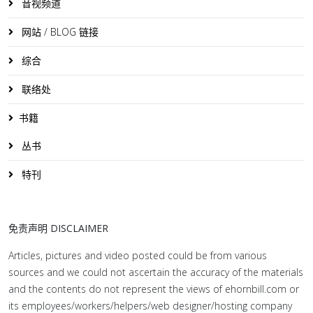
音视频道
网站 / BLOG 链接
综合
联络处
书籍
丛书
特刊
免责声明 DISCLAIMER
Articles, pictures and video posted could be from various
sources and we could not ascertain the accuracy of the materials
and the contents do not represent the views of ehornbill.com or
its employees/workers/helpers/web designer/hosting company