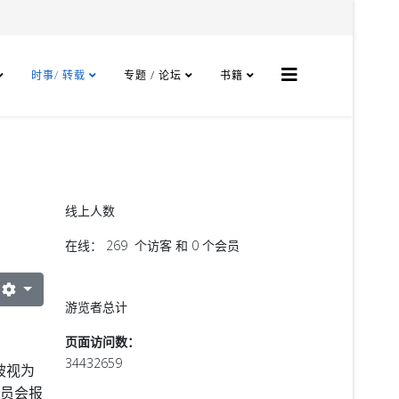
时事/ 转载
专题 / 论坛
书籍
线上人数
在线： 269 个访客 和 0 个会员
游览者总计
页面访问数：
34432659
被视为
委员会报