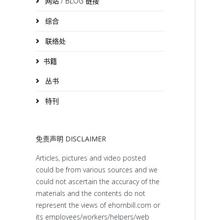
网站 / BLOG 链接
综合
联络处
书籍
丛书
特刊
免责声明 DISCLAIMER
Articles, pictures and video posted
could be from various sources and we
could not ascertain the accuracy of the
materials and the contents do not
represent the views of ehornbill.com or
its employees/workers/helpers/web