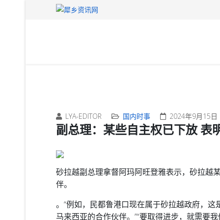
LYA-EDITOR
国内时事
2024年9月15日
副总理：某些自主权已下放 表
砂拉越副总理拿督阿玛阿旺登雅表示，砂拉越
伴。
。
“例如，民都鲁港口现在属于砂拉越政府，这
马来西亚的合作伙伴。”
“要取得进步，就需要我