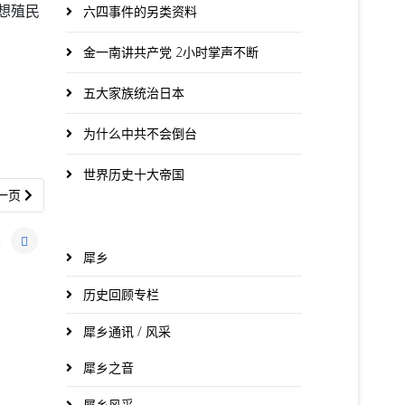
想殖民
六四事件的另类资料
金一南讲共产党 2小时掌声不断
五大家族统治日本
为什么中共不会倒台
世界历史十大帝国
一篇文章: 亚洲新闻台报导：应对砂加强油气管制 国油或申请庭令
一页
犀乡
历史回顾专栏
犀乡通讯 / 风采
犀乡之音
犀乡风采