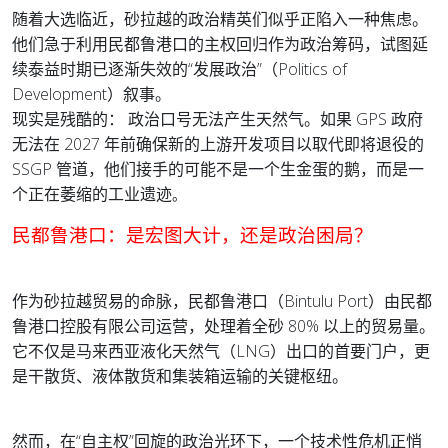
随着大选临近，砂拉越的政治精英们似乎正陷入一种焦虑。
他们急于利用民都鲁港口的主权回归作为政治筹码，试图延
续泰益时期已逐渐失效的“发展政治”（Politics of
Development）叙事。
现实是残酷的： 政治口号无法产生天然气。如果 GPS 政府
无法在 2027 年前确保新的上游开发项目以取代即将退役的
SSGP 管道，他们接手的可能不是一个生金蛋的鹅，而是一
个正在萎缩的工业遗迹
。
民都鲁港口：是宏图大计，还是政治困局？
作为砂拉越贸易的命脉，民都鲁港口（Bintulu Port）由民都
鲁港口控股有限公司运营，处理着全砂 80% 以上的贸易量。
它不仅是马来西亚液化天然气（LNG）出口的首要门户，更
是干散货、液体散货和集装箱运输的关键枢纽。
然而，在“自主权”回旋的政治光环下，一个技术性危机正悄