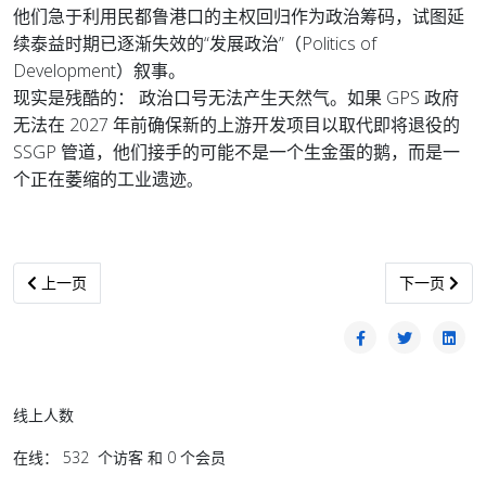
他们急于利用民都鲁港口的主权回归作为政治筹码，试图延
续泰益时期已逐渐失效的“发展政治”（Politics of
Development）叙事。
现实是残酷的： 政治口号无法产生天然气。如果 GPS 政府
无法在 2027 年前确保新的上游开发项目以取代即将退役的
SSGP 管道，他们接手的可能不是一个生金蛋的鹅，而是一
个正在萎缩的工业遗迹
。
上一篇文章: 温利山：应立即停止混淆自治与独立 砂人享有不可剥夺
下一篇文章:
上一页
下一页
线上人数
在线： 532 个访客 和 0 个会员