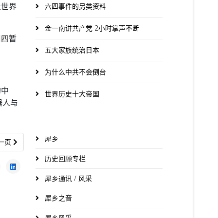
及世界
六四事件的另类资料
金一南讲共产党 2小时掌声不断
周四暂
五大家族统治日本
为什么中共不会倒台
的中
世界历史十大帝国
器人与
犀乡
一篇文章: 砂拉越迈向半导体创新中心 MYChipStart计划启动
一页
历史回顾专栏
犀乡通讯 / 风采
犀乡之音
犀乡风采