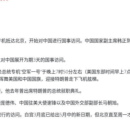
专机抵达北京，开始对中国进行国事访问。中国国家副主席韩正
对中国展开为期3天的国事访问。
总统专机“空军一号”于晚上7时50分左右（美国东部时间早上7点
童挥舞美国和中国国旗，迎接特朗普走下飞机舷梯。
使，他去年曾出席特朗普的总统就职典礼。
使庞德伟、中国驻美大使谢锋以及中国外交部副部长马朝旭。
进行的访问。白宫3月底已给出5月中的新日期，但北京直至周一