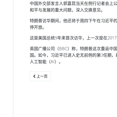
中国外交部发言人郭嘉昆当天在例行记者会上
和平与发展的重大问题，深入交换意见。
特朗普访华期间，他还将于周四下午在习近平
停开放。
这是美国总统9年来首次访华，上一次是在20
英国广播公司（BBC）称，特朗普这次重返中
国。如今，习近平已进入史无前例的第3任期，
人工智能（AI）。
上一篇文章: 阿邦佐：砂铁路计划先聚焦民都鲁至沙
上一页