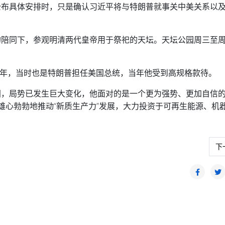
公布具体安排时，只是确认习近平将与特朗普就事关中美关系以
的陪同下，参观明清两代皇帝用于祭祀的天坛。天坛公园周三至
17年，当时也是特朗普担任美国总统，当年他受到高规格款待。
国，局势已发生巨大变化，他面对的是一个更为强势、更加自信
雄心勃勃地推动“新质生产力”发展，大力投资于可再生能源、机
马拉如 不排除未来衔接加里曼丹
下
下