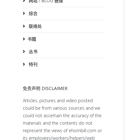
网站 / BLOG 链接
综合
联络处
书籍
丛书
特刊
免责声明 DISCLAIMER
Articles, pictures and video posted
could be from various sources and we
could not ascertain the accuracy of the
materials and the contents do not
represent the views of ehornbill.com or
its employees/workers/helpers/web