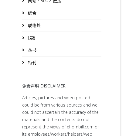
网站 / BLOG 链接
综合
联络处
书籍
丛书
特刊
免责声明 DISCLAIMER
Articles, pictures and video posted
could be from various sources and we
could not ascertain the accuracy of the
materials and the contents do not
represent the views of ehornbill.com or
its employees/workers/helpers/web