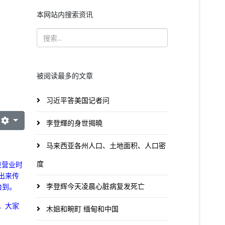
本网站内搜索资讯
被阅读最多的文章
习近平答美国记者问
李登輝的身世揭曉
马来西亚各州人口、土地面积、人口密
度
束营业时
出来传
李登辉今天凌晨心脏病复发死亡
治到。
。
大家
木姐和畹町 缅甸和中国