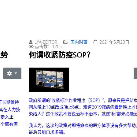
LYA-EDITOR
国内时事
2021年5月23日
点击数：1205
走势
何谓收紧防疫SOP？
政府所谓的“收紧标准作业程序（SOP）”，原来只是把结
可长期维持
间从晚上10点改成晚上8点。
难道2019冠病病毒是晚上才
尤其在人力技
染给人？
这个政策不要说治标不治本，就连“标”都未必能
否走入正
是个颇有潜
我认为，这次的政策对即将瘫痪的医疗体系没有多大帮助
最后只能自求多福。