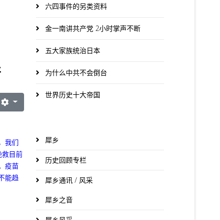
六四事件的另类资料
金一南讲共产党 2小时掌声不断
五大家族统治日本
开
为什么中共不会倒台
世界历史十大帝国
犀乡
，我们
挽救目前
历史回顾专栏
。
疫苗
不能趋
犀乡通讯 / 风采
犀乡之音
犀乡风采