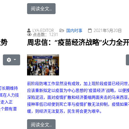
阅读全文...
LYA-EDITOR
国内时事
2021年5月20日
点击数：1231
走势
周忠信：“疫苗经济战略”火力全
前阶段防堵工作显然没有成效，加上现阶段疫苗已经问世
可长期维持
应该重新拟定以疫苗为中心思想的“疫苗经济”战略，以便
尤其在人力技
深陷泥沼，面对疫情扩散和经济萎缩两面夹击的马来西亚
否走入正
接种率低已经使到死亡率与疫情扩散无法抑制，疫情如果
是个颇有潜
缓，则经济无法复苏，民生将会更为艰辛。
阅读全文...