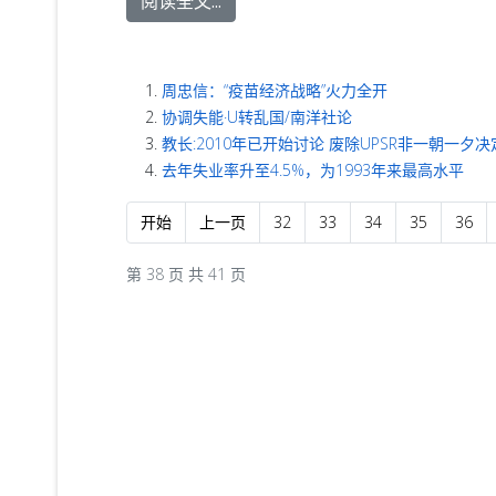
阅读全文...
周忠信：“疫苗经济战略”火力全开
协调失能·U转乱国/南洋社论
教长:2010年已开始讨论 废除UPSR非一朝一夕决
去年失业率升至4.5%，为1993年来最高水平
开始
上一页
32
33
34
35
36
第 38 页 共 41 页