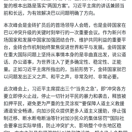
复的根本出路是落实“两国方案”。习近平主席的讲话兼顾当
前和长远，为有效解决巴以问题明确了方向。
本次峰会是金砖扩员后的首场领导人会晤，也是金砖国家在
巴以冲突升级的关键时刻举行的一次重要会议。作为新兴市
场国家和发展中国家加强团结合作、维护共同利益的重要平
台，金砖合作机制始终聚焦促进世界和平与发展。金砖国家
在重大国际问题上坚持从事情本身的是非曲直出发，说公道
话、办公道事，为世界注入了更多确定性、稳定性、正能
量。正如习近平主席所指出的，当前形势下，金砖国家就巴
以问题发出正义之声、和平之声，非常及时、非常必要。
此次峰会上，习近平主席提出三个“当务之急”，即“冲突各方
要立即停火止战，停止一切针对平民的暴力和袭击，释放被
扣押平民，避免更为严重的生灵涂炭”“要保障人道主义救援
通道安全畅通，向加沙民众提供更多人道主义援助，停止强
制迁移、断水断电断油等针对加沙民众的集体惩罚”“国际社
会要拿出实际举措，防止冲突扩大、影响整个中东地区稳