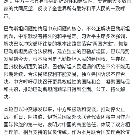
定”。中方主张具有很强的针对性和建设性，契合绝大多数国
家的共同愿望，反映了全世界所有爱好和平人民的一致呼
声。
巴勒斯坦问题始终是中东问题的核心。不公正解决巴勒斯坦
问题，中东就没有持久的和平稳定。习近平主席多次强调，
解决巴以冲突循环往复的根本出路是落实“两国方案”，恢复
巴勒斯坦民族合法权利，建立独立的巴勒斯坦国。巴以局势
发展到今天，根本原因是巴勒斯坦人民的建国权、生存权、
回归权长期遭到漠视。巴勒斯坦人民遭遇的历史不公不能无
限期延续，合法民族权利不能交易，独立建国诉求不容否
决。中方呼吁尽快召开更具权威性的国际和会，凝聚国际促
和共识，推动巴勒斯坦问题早日得到全面、公正、持久解
决。
本轮巴以冲突爆发以来，中方积极劝和促谈，推动停火止
战。近日，阿拉伯、伊斯兰国家外长联合代表团将中国作为
国际斡旋的第一站，表明对中国的高度信任，体现了双方相
互理解、相互支持的优良传统。作为本月联合国安理会轮值