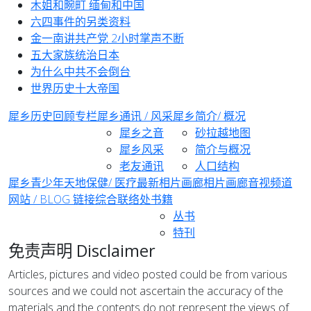
木姐和畹町 缅甸和中国
六四事件的另类资料
金一南讲共产党 2小时掌声不断
五大家族统治日本
为什么中共不会倒台
世界历史十大帝国
犀乡
历史回顾专栏
犀乡通讯 / 风采
犀乡简介/ 概况
犀乡之音
砂拉越地图
犀乡风采
简介与概况
老友通讯
人口结构
犀乡青少年天地
保健/ 医疗
最新相片画廊
相片画廊
音视频道
网站 / BLOG 链接
综合
联络处
书籍
丛书
特刊
免责声明 Disclaimer
Articles, pictures and video posted could be from various
sources and we could not ascertain the accuracy of the
materials and the contents do not represent the views of