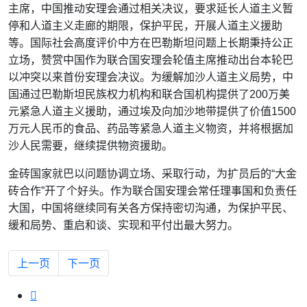
主席，中国推动安理会通过相关决议，要求延长人道主义暂
停和人道主义走廊的期限，保护平民，开展人道主义援助
等。国际社会高度评价中方在巴勒斯坦问题上长期秉持公正
立场，赞赏中国作为联合国安理会轮值主席推动出台本轮巴
以冲突以来首份安理会决议。为缓解加沙人道主义局势，中
国通过巴勒斯坦民族权力机构和联合国机构提供了200万美
元紧急人道主义援助，通过埃及向加沙地带提供了价值1500
万元人民币的食品、药品等紧急人道主义物资，并将根据加
沙人民需要，继续提供物资援助。
金砖国家就巴以问题协调立场、采取行动，为扩员后的“大金
砖合作”开了个好头。作为联合国安理会常任理事国和负责任
大国，中国将继续同有关各方保持密切沟通，为保护平民、
缓和局势、重启和谈、实现和平付出最大努力。
上一篇文章: 菲律宾政府与菲共重启和谈 寻求结束武装斗争
下一篇文章: 旧金山中美元首会晤，十个很不寻常
上一页
下一页