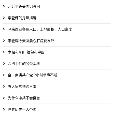
习近平答美国记者问
李登輝的身世揭曉
马来西亚各州人口、土地面积、人口密度
李登辉今天凌晨心脏病复发死亡
木姐和畹町 缅甸和中国
六四事件的另类资料
金一南讲共产党 2小时掌声不断
五大家族统治日本
为什么中共不会倒台
世界历史十大帝国