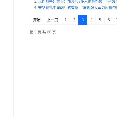
以巴战争】世卫：加沙4万多人终身伤残 1/4为
安华观礼中国阅兵式有感 “展现强大军力反抗帝
开始
上一页
1
2
3
4
5
6
第 3 页 共 80 页