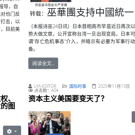
报导，自
巫華團支持中國統一
转载：
括对也门反
行打击，以
（本报诗巫24日讯）日本首相高市早苗近日再次
罗，目前美
势大做文章，公开宣称台湾一旦出现变局，日本
谓“存亡危机事态”介入，并暗示有必要为军事行
备。
阅读全文...
LYA-EDITOR
国际时事
2025年11月13日
点击数：404
政权、
资本主义美国要变天了？
大的图