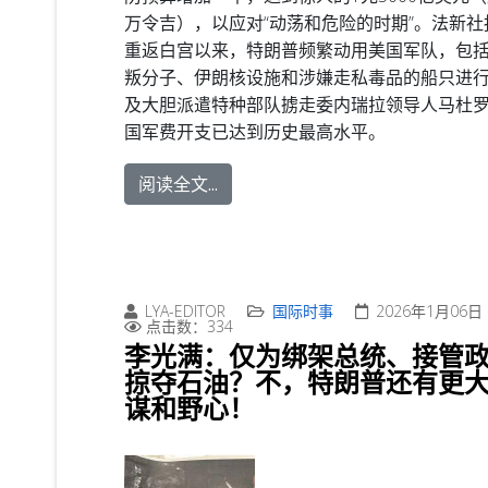
万令吉），以应对“动荡和危险的时期”。
法新社
重返白宫以来，特朗普频繁动用美国军队，包
叛分子、伊朗核设施和涉嫌走私毒品的船只进
及大胆派遣特种部队掳走委内瑞拉领导人马杜
国军费开支已达到历史最高水平。
阅读全文...
LYA-EDITOR
国际时事
2026年1月06日
点击数：334
李光满：仅为绑架总统、接管
掠夺石油？不，特朗普还有更
谋和野心！