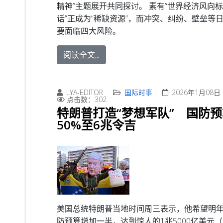
精神”主题展开共同探讨。
素有“世界经济风向标
话”正成为“稀缺资源”，而冲突、纠纷、壁垒等
要面临四大风险。
阅读全文...
LYA-EDITOR
国际时事
2026年1月08日
点击数：302
特朗普打造“梦想军队” 国防
50%至6兆令吉
美国总统特朗普当地时间周三表示，他希望明
防预算增加一半，达到惊人的1兆5000亿美元（约