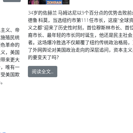
34岁的佐赫兰·马姆达尼以9个百分点的优势击败前
德鲁·科莫，当选纽约市第111任市长，这座"全球
义之都"迎来了历史性时刻，首位穆斯林市长、首
民主义、帝
裔市长、最年轻的市长同时诞生，他还是民主社会
实施殖民统
者。这场爆冷胜选不仅颠覆了纽约传统政治格局，
颜色革命的
了外网舆论对美国政治走向的深层追问，资本主义
主义，美国
的要变天了吗？
们带来更大
治，唯有一
阅读全文...
有受美国欺
争。