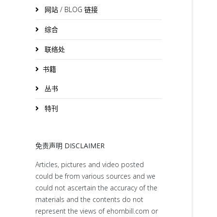
网站 / BLOG 链接
综合
联络处
书籍
丛书
特刊
免责声明 DISCLAIMER
Articles, pictures and video posted
could be from various sources and we
could not ascertain the accuracy of the
materials and the contents do not
represent the views of ehornbill.com or