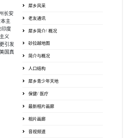
犀乡风采
州长安
老友通讯
资本主
位印度
犀乡简介/ 概况
主义
砂拉越地图
更引发
美国真
简介与概况
人口结构
犀乡青少年天地
保健/ 医疗
最新相片画廊
相片画廊
音视频道