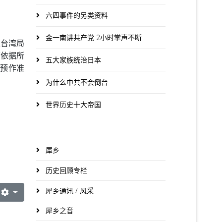
六四事件的另类资料
金一南讲共产党 2小时掌声不断
以台湾局
可依据所
五大家族统治日本
动预作准
为什么中共不会倒台
世界历史十大帝国
犀乡
历史回顾专栏
犀乡通讯 / 风采
犀乡之音