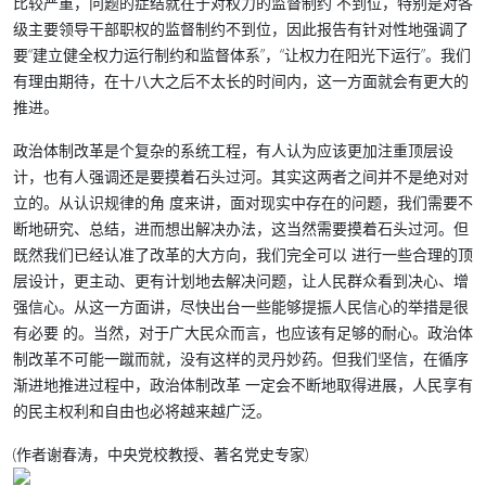
比较严重，问题的症结就在于对权力的监督制约 不到位，特别是对各
级主要领导干部职权的监督制约不到位，因此报告有针对性地强调了
要“建立健全权力运行制约和监督体系”，“让权力在阳光下运行”。我们
有理由期待，在十八大之后不太长的时间内，这一方面就会有更大的
推进。
政治体制改革是个复杂的系统工程，有人认为应该更加注重顶层设
计，也有人强调还是要摸着石头过河。其实这两者之间并不是绝对对
立的。从认识规律的角 度来讲，面对现实中存在的问题，我们需要不
断地研究、总结，进而想出解决办法，这当然需要摸着石头过河。但
既然我们已经认准了改革的大方向，我们完全可以 进行一些合理的顶
层设计，更主动、更有计划地去解决问题，让人民群众看到决心、增
强信心。从这一方面讲，尽快出台一些能够提振人民信心的举措是很
有必要 的。当然，对于广大民众而言，也应该有足够的耐心。政治体
制改革不可能一蹴而就，没有这样的灵丹妙药。但我们坚信，在循序
渐进地推进过程中，政治体制改革 一定会不断地取得进展，人民享有
的民主权利和自由也必将越来越广泛。
(作者谢春涛，中央党校教授、著名党史专家)