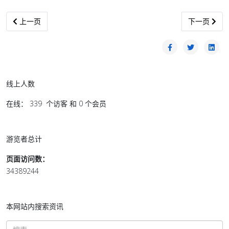
上一篇文章: 蘇加諾榮獲國家英雄的重大意義
下一篇文章:
上一页
下一页
线上人数
在线： 339 个访客 和 0 个会员
游览者总计
页面访问数：
34389244
本网站内搜索资讯