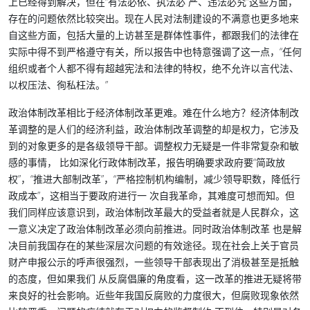
上已经得到解决，但在“有法必依、执法必 严、违法必究”这些方面，
存在的问题依然比较突出。现在人民对法制建设的不满意也更多地来
自这些方面，包括大量的上访甚至是群体性事件，都跟我们的法律在
实际中得不到严格遵守有关，所以报告中也特意强调了这一点，“任何
组织或者个人都不得有超越宪法和法律的特权，绝不允许以言代法、
以权压法、徇私枉法。”
政治体制改革相比于经济体制改革更难。难在什么地方？经济体制改
革调整的是人们的经济利益，政治体制改革调整的却是权力，它涉及
到的对象更多的是各级领导干部。调整权力无疑是一件非常复杂和敏
感的事情
， 比如深化行政体制改革，报告明确要求政府要“简政放
权”，“推进大部制改革”，“严格控制机构编制，减少领导职数，降低行
政成本”，这相当于要政府进行一 次自我革命，其难度可想而知。但
我们同样应该意识到，政治体制改革最大的受益者就是人民群众，这
一意义决定了政治体制改革必须向前推进。同时政治体制改革 也是解
决目前我国存在的某些深层次问题的有效途径。现在社会上关于官员
财产申报公示的呼声很强烈，一些领导干部表现出了消极甚至是抵触
的态度，但如果我们 从反腐倡廉的角度看，这一改革的推进无疑将带
来良好的社会影响。近些年我国反腐败的力度很大，但腐败现象依然