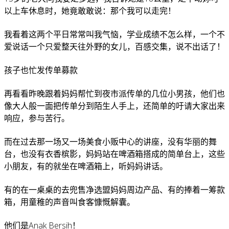
以上车休息时，她竟敢敢说：那个我可以走完！
我看着这两个平日常常叫我气恼，学业成绩不怎么样，一个不
爱说话一个只爱整天往外野的女儿，百感交集，说不出话了！
孩子也忙发传单募款
再看看昨晚跟着妈妈帮忙到夜市派传单的几位小男孩，他们也
像大人般一面把传单分到陌生人手上，还简单的吁请大家出来
响应，参与苦行。
而在过去那一场又一场美食小贩中心的讲座，没有华丽的舞
台，也没有衣香槟影，妈妈站在啤酒箱搭成的简单台上，这些
小朋友，有的就坐在啤酒箱上，听妈妈讲话。
有的在一桌桌的去兜售净选盟妈妈周边产品、有的捧着一筹款
箱，用童稚的声音叫食客慷慨解囊。
他们是Anak Bersih！