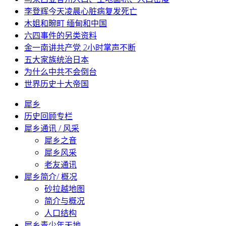
李登辉今天凌晨心脏病复发死亡
木姐和畹町 缅甸和中国
六四事件的另类资料
金一南讲共产党 2小时掌声不断
五大家族统治日本
为什么中共不会倒台
世界历史十大帝国
犀乡
历史回顾专栏
犀乡通讯 / 风采
犀乡之音
犀乡风采
老友通讯
犀乡简介/ 概况
砂拉越地图
简介与概况
人口结构
犀乡青少年天地