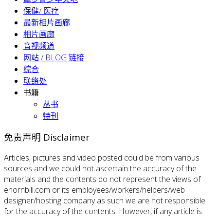
保健/ 医疗
最新相片画廊
相片画廊
音视频道
网站 / BLOG 链接
综合
联络处
书籍
丛书
特刊
免责声明 Disclaimer
Articles, pictures and video posted could be from various
sources and we could not ascertain the accuracy of the
materials and the contents do not represent the views of
ehornbill.com or its employees/workers/helpers/web
designer/hosting company as such we are not responsible
for the accuracy of the contents. However, if any article is