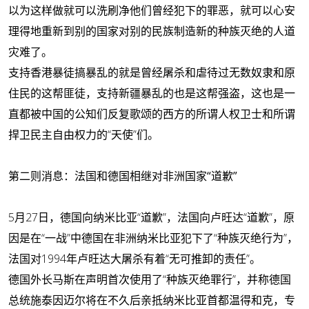
以为这样做就可以洗刷净他们曾经犯下的罪恶，就可以心安
理得地重新到别的国家对别的民族制造新的种族灭绝的人道
灾难了。
支持香港暴徒搞暴乱的就是曾经屠杀和虐待过无数奴隶和原
住民的这帮匪徒，支持新疆暴乱的也是这帮强盗，这也是一
直都被中国的公知们反复歌颂的西方的所谓人权卫士和所谓
捍卫民主自由权力的“天使”们。
第二则消息：法国和德国相继对非洲国家“道歉”
5月27日，德国向纳米比亚“道歉”，法国向卢旺达“道歉”，原
因是在“一战”中德国在非洲纳米比亚犯下了“种族灭绝行为”，
法国对1994年卢旺达大屠杀有着“无可推卸的责任”。
德国外长马斯在声明首次使用了“种族灭绝罪行”，并称德国
总统施泰因迈尔将在不久后亲抵纳米比亚首都温得和克，专