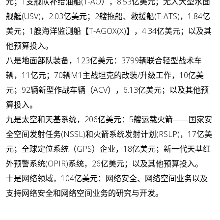
元；1支舰队补给油船(T-AO），8.53亿美元；无人大型水面
舰艇(USV)，2.03亿美元；2艘拖船、救援船(T-ATS)，1.84亿
美元；1艘海洋监测船【T-AGOX(X)】，4.34亿美元；以及其
他预算投入。
八是地面部队装备
，123亿美元：3799辆联合轻型战术车
辆，11亿元；70辆M1主战坦克的改装/升级工作，10亿美
元；92辆新型作战车辆（ACV），6.13亿美元；以及其他预
算投入。
九是太空和天基系统
，206亿美元：5艘运载火箭——国家安
全空间发射任务(NSSL)和火箭系统发射计划(RSLP)，17亿美
元；全球定位系统（GPS）企业，18亿美元；新一代天基红
外预警系统(OPIR)系统，26亿美元；以及其他预算投入。
十是网络领域
，104亿美元：网络安全、网络空间业务以及
支持网络安全和网络空间业务的研究与开发。