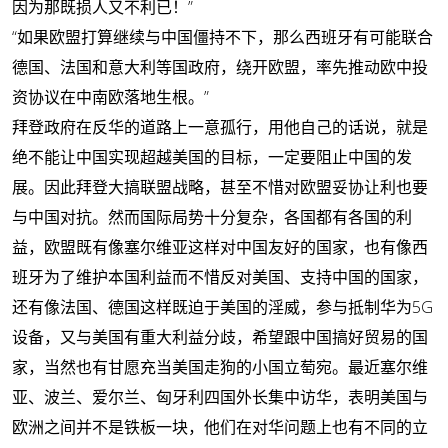
因为那既损人又不利已！”
“如果欧盟打算继续与中国僵持不下，那么西班牙有可能联合
德国、法国和意大利等国政府，绕开欧盟，率先推动欧中投
资协议在中南欧落地生根。”
拜登政府在反华的道路上一意孤行，用他自己的话说，就是
绝不能让中国实现超越美国的目标，一定要阻止中国的发
展。因此拜登大搞联盟战略，甚至不惜对欧盟妥协让利也要
与中国对抗。然而国际局势十分复杂，各国都有各国的利
益，欧盟既有像塞尔维亚这样对中国友好的国家，也有像西
班牙为了维护本国利益而不惜反对美国、支持中国的国家，
还有像法国、德国这样既迫于美国的淫威，参与抵制华为5G
设备，又与美国有重大利益分歧，希望跟中国搞好贸易的国
家，当然也有甘愿充当美国走狗的小国立萄宛。最近塞尔维
亚、波兰、爱尔兰、匈牙利四国外长集中访华，表明美国与
欧洲之间并不是铁板一块，他们在对华问题上也有不同的立