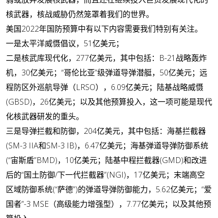
核武器，核战威胁仍然笼罩着我们的世界。
美国2022年国防预算中有以下内容需要我们特别有关注。
一是
太平洋威慑倡议
，51亿美元；
二是
核武库现代化
，277亿美元，其中包括：B-21战略轰炸
机，30亿美元；“哥伦比亚”级弹道导弹潜艇，50亿美元；远
程防区外巡航导弹（LRSO），6.09亿美元；陆基战略威慑
(GBSD)，26亿美元；以及其他预算投入，这一项可能是现代
化核武器研发的重头。
三是导弹拦截和防御
，204亿美元，其中包括：海基拦截器
(SM-3 IIA和SM-3 IB)，6.47亿美元；海基弹道导弹防御系统
(“宙斯盾”BMD)，10亿美元；陆基中程拦截器(GMD)和改进
后的“国土防御/下一代拦截器”(NGI)，17亿美元；末端高空
区域防御系统(“萨德”)的弹道导弹防御能力，5.62亿美元；“爱
国者”-3 MSE（高级能力增强型），7.77亿美元；以及其他预