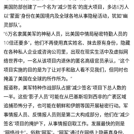
美国防部创建了一个名为“减少签名”的庞大项目，多达6万人
以“蒙面”身份在美国境内及全球各地从事隐秘活动，犹如“幽
灵部队”。
“6万名隶属美军的神秘人员，比美国中情局秘密特勤人员的
10倍还要多”，他们不再使用真实姓名、抹去原有身份，隐藏
在各种私人企业或咨询公司里，出现在现实生活中及虚拟网
络世界中，一名从该项目内退休的匿名高级官员承认，“这个
项目实施的目的是为了让对手和敌人看不见我们，但同时也
掩盖了美国在全球的所作所为。”
报道称，美军特种作战部队占据“减少签名”项目下总人数的
一半。这些“影子人员”可能在从巴基斯坦到西非的广袤区域
追捕恐怖分子，也可能在朝鲜和伊朗等国开展秘密行动。军
事情报人员、反情报人员则是第二大构成部分，他们在“减少
签名”项目的掩护下，从事情报窃取工作。发展最快的则是
“网络战士”，俗称“网军”。“网军”通过在网络上隐蔽真身份、