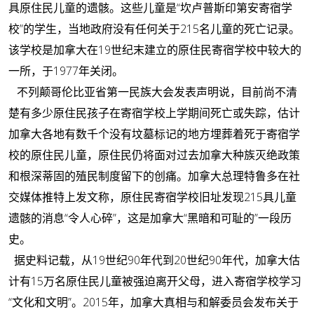
具原住民儿童的遗骸。这些儿童是“坎卢普斯印第安寄宿学
校”的学生，当地政府没有任何关于215名儿童的死亡记录。
该学校是加拿大在19世纪末建立的原住民寄宿学校中较大的
一所，于1977年关闭。
不列颠哥伦比亚省第一民族大会发表声明说，目前尚不清
楚有多少原住民孩子在寄宿学校上学期间死亡或失踪，估计
加拿大各地有数千个没有坟墓标记的地方埋葬着死于寄宿学
校的原住民儿童，原住民仍将面对过去加拿大种族灭绝政策
和根深蒂固的殖民制度留下的创痛。加拿大总理特鲁多在社
交媒体推特上发文称，原住民寄宿学校旧址发现215具儿童
遗骸的消息“令人心碎”，这是加拿大“黑暗和可耻的”一段历
史。
据史料记载，从19世纪90年代到20世纪90年代，加拿大估
计有15万名原住民儿童被强迫离开父母，进入寄宿学校学习
“文化和文明”。2015年，加拿大真相与和解委员会发布关于