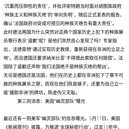
“沉重而压倒性的责任”，并批评密特朗当时面对胡图族政府
“种族主义和种族灭绝”的“单向失明”，随后正式发表的报告，
确认“法国政府对促成可预见的种族灭绝负有重大责任”。
此时德法两国为什么突然对这两个国家历史上犯下的种族屠
杀罪行表示“道歉”呢？是他们突然良心发现了吗？专家指
出，法德是想“通过实现历史救赎，重新获得在非洲的立足之
地”。而且德国还要求纳米比亚“不得借此索取任何赔偿”。法
国除了道歉还声称“我们法国绝不是种族灭绝的帮凶”。
无论是德国还是法国，他们在历史上都在非洲犯下了罪不可
赦的种族屠杀之罪，而现在他们既是婊子，还要为自己立一
座“援助非洲”的牌坊，既虚伪又无耻。
第三则消息：美国“幽灵部队”曝光
最近还有一则美军“幽灵部队”的信息曝光。5月17日，美国
《新闻周刊》披露，为推进“全球秘密行动”，过去10年中，