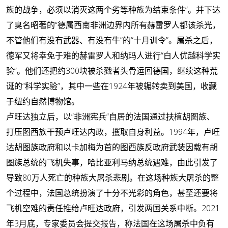
族的战争，必须以消灭这两个劣等种族为结束条件”。并下达
了臭名昭著的“德属西南非洲边界内所有赫雷罗人都该杀光，
不管他们有没有武器、有没有牛”的“十月训令”。屠杀之后，
德军又将幸免于难的赫雷罗人和纳玛人进行“白人优越科学实
验”。他们还把约300块被杀戮者头骨运回德国，继续这种荒
诞的“科学实验”，其中一些在1924年被辗转卖到美国，收藏
于纽约自然博物馆。
卢旺达独立后，以“非洲宪兵”自居的法国通过扶植胡图族、
打压图西族干预卢旺达内政，攫取自身利益。1994年，卢旺
达胡图族政府和以卡加梅为首的图西族反政府武装因载有胡
图族总统的飞机失事，哈比亚利马纳总统遇难，由此引发了
导致80万人死亡的种族大屠杀悲剧。在这场种族大屠杀的整
个过程中，法国总统扮演了十分不光彩的角色，甚至还要将
飞机空难的责任推给卢旺达政府，引发两国关系中断。2021
年3月底，专家委员会提交报告，称法国在这场屠杀中负有