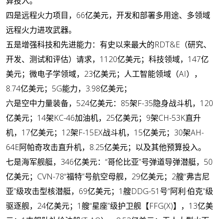
算投入。
四是远程火力项目
，66亿美元，开发和部署多用途、多领域
远程火力进攻武器。
五是增强科技和先进能力
：有史以来最大的RDT&E（研究、
开发、测试和评估）请求，1120亿美元；科技领域，147亿
美元；微电子学领域，23亿美元；人工智能领域（AI），
8.74亿美元；5G能力，3.98亿美元；
六是空中力量装备
，524亿美元：85架F-35隐身战斗机，120
亿美元；14架KC-46加油机，25亿美元；9架CH-53K直升
机，17亿美元；12架F-15EX战斗机，15亿美元；30架AH-
64E阿帕奇攻击直升机，8.25亿美元；以及其他预算投入。
七是海军舰艇
，346亿美元：“哥伦比亚”号弹道导弹潜艇，50
亿美元；CVN-78“福特”号航空母舰，29亿美元；2艘“弗吉尼
亚”级攻击型核潜艇，69亿美元；1艘DDG-51号“阿利·伯克”级
驱逐舰，24亿美元；1艘“星座”级护卫舰【FFG(X)】，13亿美