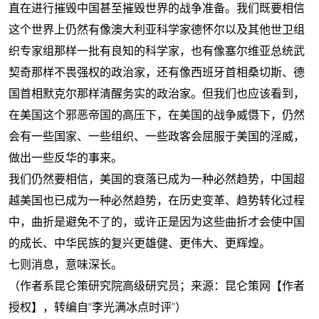
直在进行摧毁中国甚至摧毁世界的战争准备
。我们既要相信
这个世界上仍然有像澳大利亚科学家德怀尔以及其他世卫组
织专家组那样一批有良知的科学家，也有像塞尔维亚总统武
契奇那样不畏强权的政治家，还有像西班牙首相桑切斯、德
国首相默克尔那样清醒务实的政治家。但我们也应该看到，
在美国这个邪恶帝国的高压下，在美国的战争威慑下，仍然
会有一些国家、一些组织、一些政客会屈服于美国的淫威，
做出一些反华的事来。
我们仍然要相信，美国的衰落已成为一种必然趋势，中国超
越美国也已成为一种必然趋势，在历史变革、趋势转化过程
中，曲折是避免不了的，或许正是因为这些曲折才会使中国
的成长、中华民族的复兴更雄健、更伟大、更辉煌。
七则消息，意味深长。
（作者系昆仑策研究院高级研究员；来源：昆仑策网
【作者
授权】
，转编自“李光满冰点时评”）