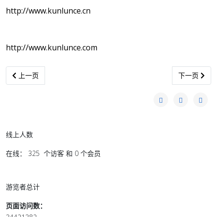
http://www.kunlunce.cn
http://www.kunlunce.com
上一篇文章: 学校挖出215具儿童遗骸：加拿大污蔑中国，却被曝出
下一篇文章:
上一页
下一页
线上人数
在线： 325 个访客 和 0 个会员
游览者总计
页面访问数：