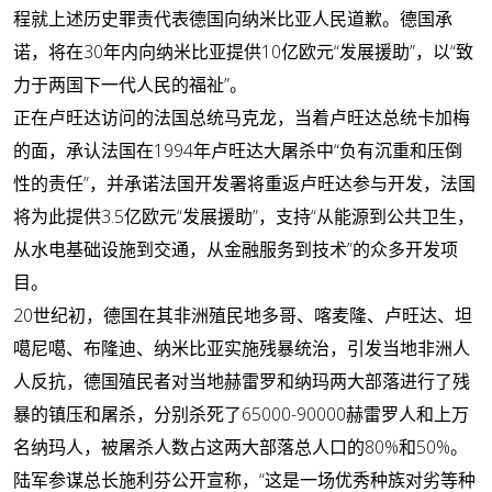
程就上述历史罪责代表德国向纳米比亚人民道歉。德国承
诺，将在30年内向纳米比亚提供10亿欧元“发展援助”，以“致
力于两国下一代人民的福祉”。
正在卢旺达访问的法国总统马克龙，当着卢旺达总统卡加梅
的面，承认法国在1994年卢旺达大屠杀中“负有沉重和压倒
性的责任”，并承诺法国开发署将重返卢旺达参与开发，法国
将为此提供3.5亿欧元“发展援助”，支持“从能源到公共卫生，
从水电基础设施到交通，从金融服务到技术”的众多开发项
目。
20世纪初，德国在其非洲殖民地多哥、喀麦隆、卢旺达、坦
噶尼噶、布隆迪、纳米比亚实施残暴统治，引发当地非洲人
人反抗，德国殖民者对当地赫雷罗和纳玛两大部落进行了残
暴的镇压和屠杀，分别杀死了65000-90000赫雷罗人和上万
名纳玛人，被屠杀人数占这两大部落总人口的80%和50%。
陆军参谋总长施利芬公开宣称，“这是一场优秀种族对劣等种