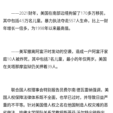
——2021财年，美国在南部边境拘留了170多万移民，
其中包括4.5万名儿童。暴力执法夺走557人生命，比上一财
年增长一倍多，为1998年以来最高值。
——美军撤离阿富汗时发动的空袭，造成一户阿富汗家
庭10人被炸死，其中包括7名儿童，最小的年仅两岁。美国
在关塔那摩监狱仍关押着39人。
联合国人权理事会特别报告员费尔南·德瓦雷纳强调，美
国人权保障法律体系既不全面，也早已过时，并导致日益严
重的不平等。针对美国借人权之名在他国制造人权灾难的恶
劣做法，哈佛大学国际关系学教授斯蒂芬·沃尔特尖锐指出，