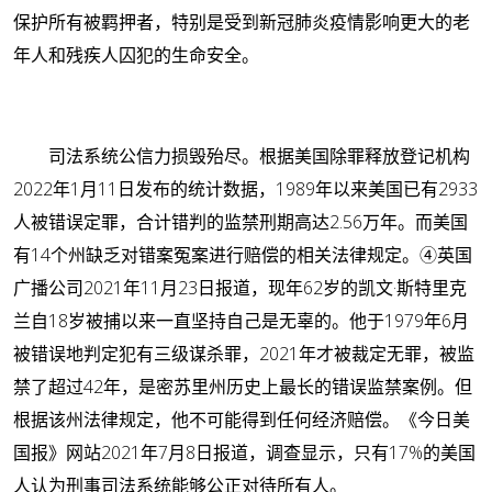
保护所有被羁押者，特别是受到新冠肺炎疫情影响更大的老
年人和残疾人囚犯的生命安全。
司法系统公信力损毁殆尽。
根据美国除罪释放登记机构
2022年1月11日发布的统计数据，1989年以来美国已有2933
人被错误定罪，合计错判的监禁刑期高达2.56万年。而美国
有14个州缺乏对错案冤案进行赔偿的相关法律规定。
④
英国
广播公司2021年11月23日报道，现年62岁的凯文·斯特里克
兰自18岁被捕以来一直坚持自己是无辜的。他于1979年6月
被错误地判定犯有三级谋杀罪，2021年才被裁定无罪，被监
禁了超过42年，是密苏里州历史上最长的错误监禁案例。但
根据该州法律规定，他不可能得到任何经济赔偿。《今日美
国报》网站2021年7月8日报道，调查显示，只有17%的美国
人认为刑事司法系统能够公正对待所有人。