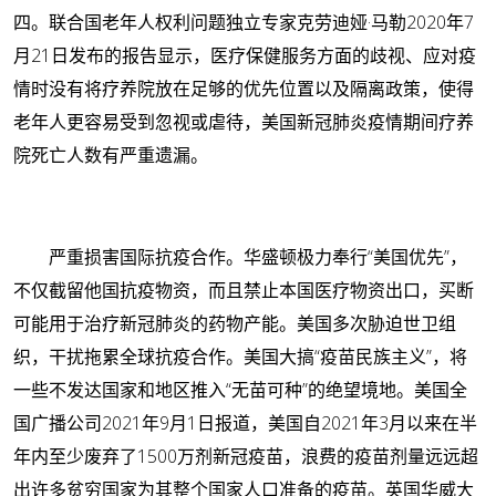
四。联合国老年人权利问题独立专家克劳迪娅·马勒2020年7
月21日发布的报告显示，医疗保健服务方面的歧视、应对疫
情时没有将疗养院放在足够的优先位置以及隔离政策，使得
老年人更容易受到忽视或虐待，美国新冠肺炎疫情期间疗养
院死亡人数有严重遗漏。
严重损害国际抗疫合作。
华盛顿极力奉行“美国优先”，
不仅截留他国抗疫物资，而且禁止本国医疗物资出口，买断
可能用于治疗新冠肺炎的药物产能。美国多次胁迫世卫组
织，干扰拖累全球抗疫合作。美国大搞“疫苗民族主义”，将
一些不发达国家和地区推入“无苗可种”的绝望境地。美国全
国广播公司2021年9月1日报道，美国自2021年3月以来在半
年内至少废弃了1500万剂新冠疫苗，浪费的疫苗剂量远远超
出许多贫穷国家为其整个国家人口准备的疫苗。英国华威大