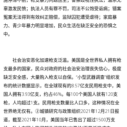
辜激发民愤；执法人员有罪不罚，司法不公饱受诟病；错案
冤案无法得到有效纠正赔偿，监狱囚犯遭受虐待；家庭暴
力、青少年暴力明显增加，民众生活在缺乏安全的恐惧之
中。
社会治安恶化加速枪支泛滥。
美国是全世界私人拥有枪
支最多的国家，民众对政府的社会治安治理丧失信心，极度
缺乏安全感，大量购入枪支以自保。“小型武器调查”组织发
布的统计数据显示，在全球现有的8.57亿支民用枪支中，美
国人拥有3.93亿支，约占46%。每100个美国人就有120支
枪，人均超过1支。民用枪支数量比人口多，这种情况在全
世界绝无仅有。
②
城镇研究与政策组织2021年12月21日报
道，截至2021年10月，美国当年已售出了超过1500万支