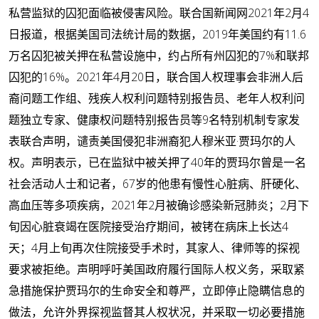
私营监狱的囚犯面临被侵害风险。联合国新闻网2021年2月4
日报道，根据美国司法统计局的数据，2019年美国约有11.6
万名囚犯被关押在私营设施中，约占所有州囚犯的7%和联邦
囚犯的16%。2021年4月20日，联合国人权理事会非洲人后
裔问题工作组、残疾人权利问题特别报告员、老年人权利问
题独立专家、健康权问题特别报告员等9名特别机制专家发
表联合声明，谴责美国侵犯非洲裔犯人穆米亚·贾玛尔的人
权。声明表示，已在监狱中被关押了40年的贾玛尔曾是一名
社会活动人士和记者，67岁的他患有慢性心脏病、肝硬化、
高血压等多项疾病，2021年2月被确诊感染新冠肺炎；2月下
旬因心脏衰竭在医院接受治疗期间，被铐在病床上长达4
天；4月上旬再次住院接受手术时，其家人、律师等的探视
要求被拒绝。声明呼吁美国政府履行国际人权义务，采取紧
急措施保护贾玛尔的生命安全和尊严，立即停止隐瞒信息的
做法，允许外界探视监督其人权状况，并采取一切必要措施