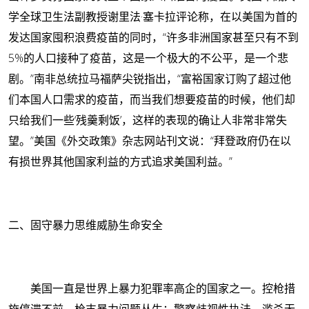
学全球卫生法副教授谢里法·塞卡拉评论称，在以美国为首的
发达国家囤积浪费疫苗的同时，“许多非洲国家甚至只有不到
5%的人口接种了疫苗，这是一个极大的不公平，是一个悲
剧。”南非总统拉马福萨尖锐指出，“富裕国家订购了超过他
们本国人口需求的疫苗，而当我们想要疫苗的时候，他们却
只给我们一些‘残羹剩饭’，这样的表现的确让人非常非常失
望。”美国《外交政策》杂志网站刊文说：“拜登政府仍在以
有损世界其他国家利益的方式追求美国利益。”
二、固守暴力思维威胁生命安全
美国一直是世界上暴力犯罪率高企的国家之一。
控枪措
施停滞不前，枪支暴力问题丛生；警察歧视性执法，滥杀无