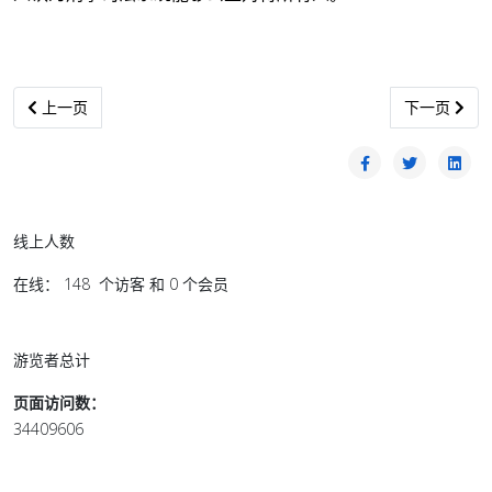
上一篇文章: 二零二一年美国侵犯人权报告
下一篇文章:
上一页
下一页
线上人数
在线： 148 个访客 和 0 个会员
游览者总计
页面访问数：
34409606