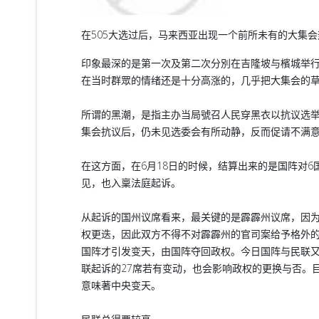
在505大选过后，马来西亚出现一个前所未有的大集
印象最深的是第一次及第二次分別在吉隆坡与檳城举行
在当时群眾的情绪还是十分高涨的，几乎把大集会的
所谓的黑潮，是指主办当局號召人民穿黑衣以抗议选
集会抗议后，仍未见选委会有所动静，反而促请不满
在这方面，在6月18日的时候，结算出来的是国阵对6
见，也入稟法庭起诉。
从起诉的国州议席看来，最关键的是霹霹州议席，因为
权更迭，因此双方不得不对霹霹州的官司案给予格外的
国阵才引发变天，由国阵夺回政权。今日国阵与民联又
联起诉的27席若有变动，也会影响政权的更换与否。目前
意味著中央变天。