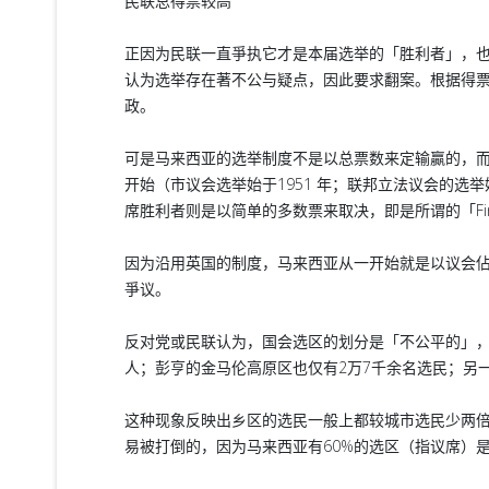
民联总得票较高
正因为民联一直爭执它才是本届选举的「胜利者」，
认为选举存在著不公与疑点，因此要求翻案。根据得票率来
政。
可是马来西亚的选举制度不是以总票数来定输贏的，
开始（市议会选举始于1951 年；联邦立法议会的选举
席胜利者则是以简单的多数票来取决，即是所谓的「First pas
因为沿用英国的制度，马来西亚从一开始就是以议会佔
爭议。
反对党或民联认为，国会选区的划分是「不公平的」，
人；彭亨的金马伦高原区也仅有2万7千余名选民；另
这种现象反映出乡区的选民一般上都较城市选民少两
易被打倒的，因为马来西亚有60%的选区（指议席）