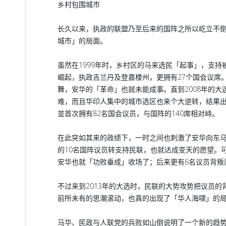
乡村包围城市
长久以来，执政的联盟乃至后来的国阵之所以屹立不
城市」的局面。
虽然在1999年时，乡村区的马来选民「起事」，支
崛起，执政吉兰丹及登嘉楼州，更拥有27个国会议席
舞，安华的「革命」也就未能成事。直到2008年的
难，而且华印人集中的城市选区也来个大逆转，结果出
並首次拥有82名国会议员，与国阵的140席相对峙。
在此突如其来的政绩下，一时之间也刺激了安华向东马
的10名国阵议员转支持民联，也就达成变天的愿望。
安华也就「功败垂成」收场了；后来更有6名议员背叛
不过来到2013年的大选时，民联的大势攻势把议员
前所未有的思潮滚动，也真的出现了「华人海啸」的局
马华、民政与人联党的兵败如山倒说明了一个新的趋