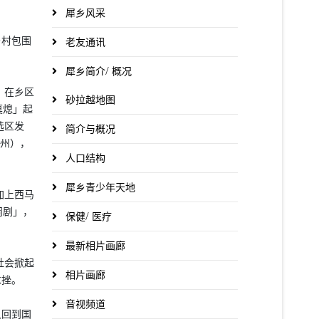
犀乡风采
乡村包围
老友通讯
犀乡简介/ 概况
）在乡区
砂拉越地图
莫熄」起
选区发
简介与概况
霹州），
人口结构
犀乡青少年天地
加上西马
闹剧」，
保健/ 医疗
最新相片画廊
社会掀起
相片画廊
重挫。
音视频道
又回到国