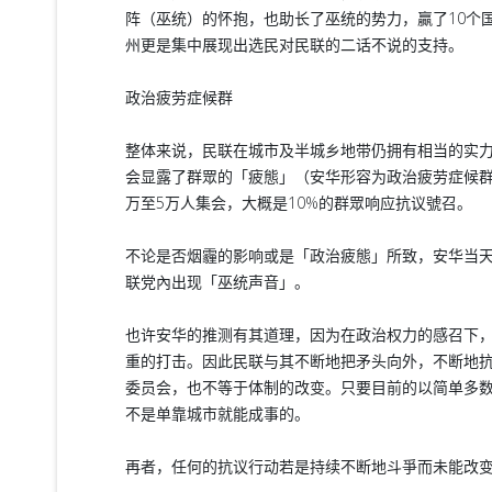
阵（巫统）的怀抱，也助长了巫统的势力，贏了10个
州更是集中展现出选民对民联的二话不说的支持。
政治疲劳症候群
整体来说，民联在城市及半城乡地带仍拥有相当的实力
会显露了群眾的「疲態」（安华形容为政治疲劳症候群
万至5万人集会，大概是10%的群眾响应抗议號召。
不论是否烟霾的影响或是「政治疲態」所致，安华当
联党內出现「巫统声音」。
也许安华的推测有其道理，因为在政治权力的感召下
重的打击。因此民联与其不断地把矛头向外，不断地
委员会，也不等于体制的改变。只要目前的以简单多
不是单靠城市就能成事的。
再者，任何的抗议行动若是持续不断地斗爭而未能改