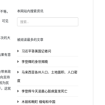
本网站内搜索资讯
人不等。
 可见
多次的大
被阅读最多的文章
习近平答美国记者问
结果有意
李登輝的身世揭曉
会带来政
马来西亚各州人口、土地面积、人口密
相向支持
度
因为民
半，这就
李登辉今天凌晨心脏病复发死亡
木姐和畹町 缅甸和中国