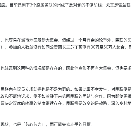
国席。目前还剩下3个原属民联的州成了反对党的不倒防线；尤其是雪兰莪
，也容易在城市地区发动大集会。但经过一个月有余的论爭外，民联的62
），参加的人数並没有如同公青团长三苏丁预测有30万至50万人赴会，
天也注意到这两种的情况都是存在的，因此他宣佈不再有大集会，但也要
，民联內有议员立场动摇也是不足为奇的。如果此事不幸发生，对民联倒
抗议和不断地诉求，倒不如冷静下来巩固民联的团结与合作。因为即使更
数票决定议席的输贏的制度继续存在，民联需要改变的是战略，深入乡村
变现状，也是「劳心劳力」，而可能失去斗爭的目標。