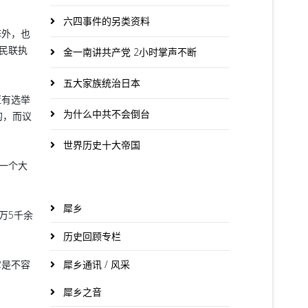
六四事件的另类资料
阵外，也
由民联执
金一南讲共产党 2小时掌声不断
五大家族统治日本
亚有选举
为什么中共不会倒台
的，而议
世界历史十大帝国
一个大
犀乡
万5千余
历史回顾专栏
犀乡通讯 / 风采
它是不容
犀乡之音