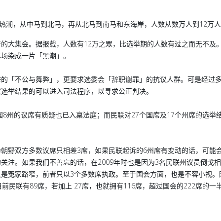
会热潮，从中马到北马，再从北马到南马和东海岸，人数从数万人到12万
的大集会。据报载，人数有12万之眾，比选举期的人数有过之而无不及。
草场染成一片「黑潮」。
举的「不公与舞弊」，更要求选委会「辞职谢罪」的抗议人群。可是经过
意选举结果的可以进入司法程序，以寻求公正判决。
国8州的议席有质疑也已入稟法庭；而民联对27个国席及17个州席的选举
朝野双方多数议席只相差3席，如果民联起诉的6州席有变动的话，可能
关注。如果我们不善忘的话，在2009年时也是因为3名民联州议员倒戈
是冤家路窄，前者只以3个多数席执政。至于国会方面，也是不容小视。
民联有89席，若加上 27席，也就拥有116席，超过国会的222席的一