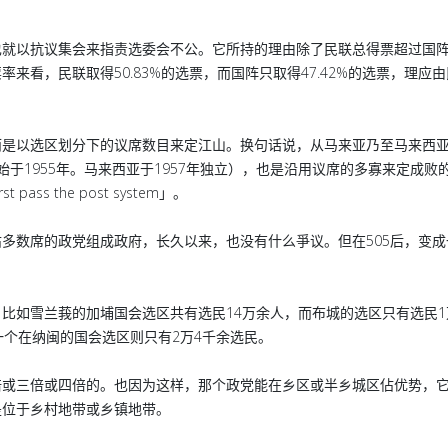
也就以抗议集会来指责选委会不公。它所持的理由除了民联总得票超过国
看，民联取得50.83%的选票，而国阵只取得47.42%的选票，理应
而是以选区划分下的议席数目来定江山。换句话说，从马来亚乃至马来西
始于1955年。马来西亚于1957年独立），也是沿用议席的多寡来定成败
s the post system」。
多数席的政党组成政府，长久以来，也没有什么爭议。但在505后，变成
比如雪兰莪的加埔国会选区共有选民14万余人，而布城的选区只有选民1
一个在纳闽的国会选区则只有2万4千余选民。
倍或三倍或四倍的。也因为这样，那个政党能在乡区或半乡城区佔优势，
是位于乡村地带或乡镇地带。