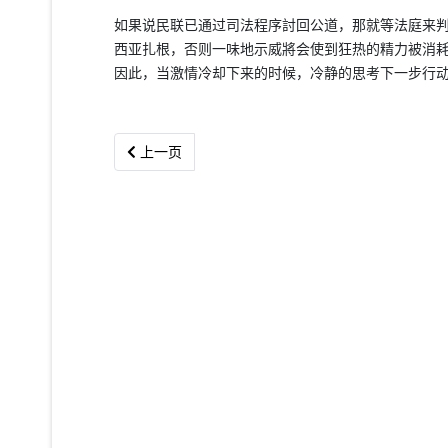
如果说民联已通过司法程序討回公道，那就等法庭来
西亚扎根，否则一味地示威將会使到狂热的精力被消
因此，当激情冷却下来的时候，冷静的思考下一步行
上一篇文章: 长征组歌红，厦大传承远
上一页