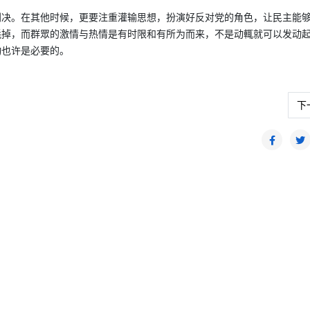
判决。在其他时候，更要注重灌输思想，扮演好反对党的角色，让民主能
耗掉，而群眾的激情与热情是有时限和有所为而来，不是动輒就可以发动
动也许是必要的。
下
下