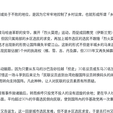
倒或处于不败的地位，是因为它牢牢地控制了乡村议席，也就形成所谓「
持被马哈迪革职的安华，展开「烈火莫熄」运动，而促成回教党（伊斯兰党
。但因只属局部的乡区选民的求变，再加上城市选区的选民不跟隨「烈火
大选才出现新的形势让国阵痛失半壁江山。这新的形式不但是半城乡的马来
现民联佔据5个州的执政权（檳、雪、吉、丹及霹，但2009年又再失掉
动脑筋，因为只要从东马的沙巴及砂拉越「挖走」30名议员或东马20名
可惜这一场斗爭到后来沦为「民联议员追到台湾劝服国阵议员转换码头的
而转向支持国阵。凡此种种，让人对民联的议员素质有所质疑。
的背叛事件拋诸脑后，转而疾呼只投党不投人的没有迴旋的余地；更在华人
面，平均超过90%的华裔选民倒向民联，使到国阵內的华基政党再一次
势又告诞生，这一回是城市选民发难，但不是乡区选民求变，于是吉打州