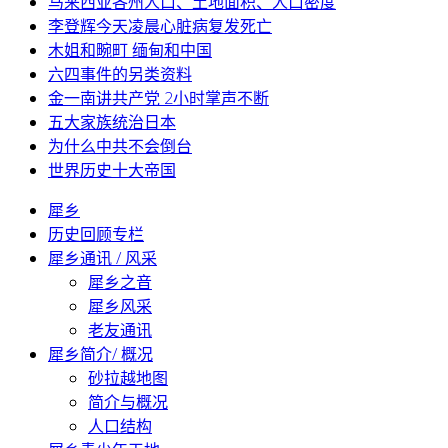
马来西亚各州人口、土地面积、人口密度
李登辉今天凌晨心脏病复发死亡
木姐和畹町 缅甸和中国
六四事件的另类资料
金一南讲共产党 2小时掌声不断
五大家族统治日本
为什么中共不会倒台
世界历史十大帝国
犀乡
历史回顾专栏
犀乡通讯 / 风采
犀乡之音
犀乡风采
老友通讯
犀乡简介/ 概况
砂拉越地图
简介与概况
人口结构