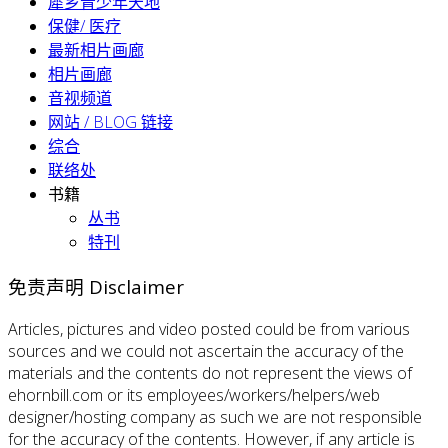
犀乡青少年天地
保健/ 医疗
最新相片画廊
相片画廊
音视频道
网站 / BLOG 链接
综合
联络处
书籍
丛书
特刊
免责声明 Disclaimer
Articles, pictures and video posted could be from various
sources and we could not ascertain the accuracy of the
materials and the contents do not represent the views of
ehornbill.com or its employees/workers/helpers/web
designer/hosting company as such we are not responsible
for the accuracy of the contents. However, if any article is