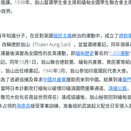
復課。1938年，翁山當選學生會主席和緬甸全國學生聯合會主
身政界。
青年知識分子，在反對英國
殖民主義
統治的運動中，成立了
德欽
稱德欽翁山（Thakin Aung San），並當選總書記。同年領
工運最後演變為全國性的反英運動，即
緬甸歷史
著名的“
1300運動
記。同年10月1日，翁山聯合德欽黨、緬甸共產黨、貧民黨等組
，翁山出任總書記。1940年3月，翁山參加印度國民代表大會
他為了逃避追捕及尋求
中國共產黨
援助而來到中國。結果到達
廈
。當時日本計劃攻打緬甸以破壞印緬滇國際援華通道、
滇緬公路
木敬司大佐化名南益世而得名）達成協議後，翁山秘密回到緬甸並
本占领的
海南岛
接受軍事訓練，准备组织武装起义配合日军侵入