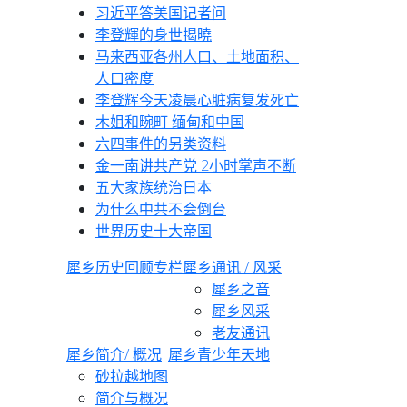
习近平答美国记者问
李登輝的身世揭曉
马来西亚各州人口、土地面积、
人口密度
李登辉今天凌晨心脏病复发死亡
木姐和畹町 缅甸和中国
六四事件的另类资料
金一南讲共产党 2小时掌声不断
五大家族统治日本
为什么中共不会倒台
世界历史十大帝国
犀乡
历史回顾专栏
犀乡通讯 / 风采
犀乡之音
犀乡风采
老友通讯
犀乡简介/ 概况
犀乡青少年天地
砂拉越地图
简介与概况