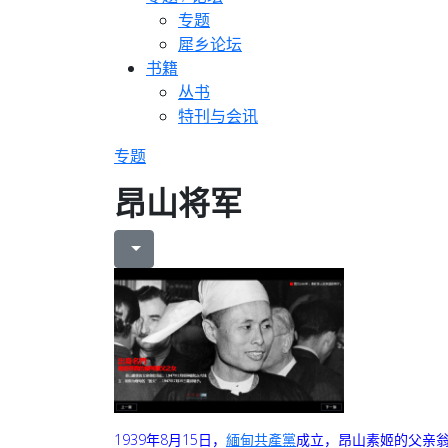
专题
犀乡论坛
书籍
丛书
特刊与会讯
专题
昂山将军
1939年8月15日，
緬甸共產黨
成立，昂山素姬的父亲翁