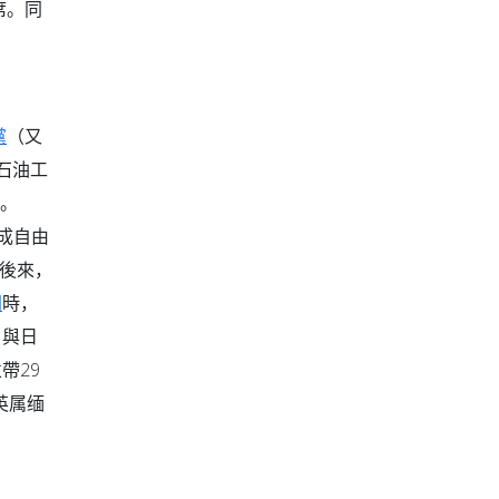
席。同
黨
（又
導石油工
”。
成自由
。後來，
門
時，
，與日
帶29
英属缅