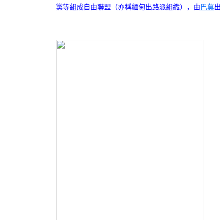
黨等組成自由聯盟（亦稱緬甸出路派組織），由
巴莫