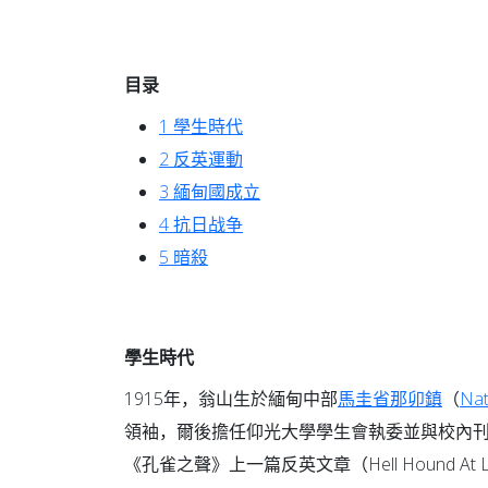
目录
1
學生時代
2
反英運動
3
緬甸國成立
4
抗日战争
5
暗殺
學生時代
1915年，翁山生於緬甸中部
馬圭省
那卯鎮
（
Na
領袖，爾後擔任仰光大學學生會執委並與校內
《孔雀之聲》上一篇反英文章（Hell Hound At