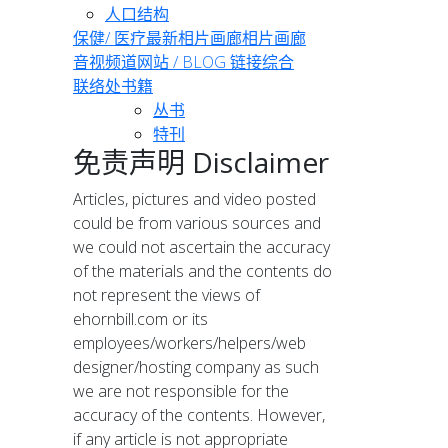
人口结构
保健/ 医疗
最新相片画廊
相片画廊
音视频道
网站 / BLOG 链接
综合
联络处
书籍
丛书
特刊
免责声明 Disclaimer
Articles, pictures and video posted
could be from various sources and
we could not ascertain the accuracy
of the materials and the contents do
not represent the views of
ehornbill.com or its
employees/workers/helpers/web
designer/hosting company as such
we are not responsible for the
accuracy of the contents. However,
if any article is not appropriate