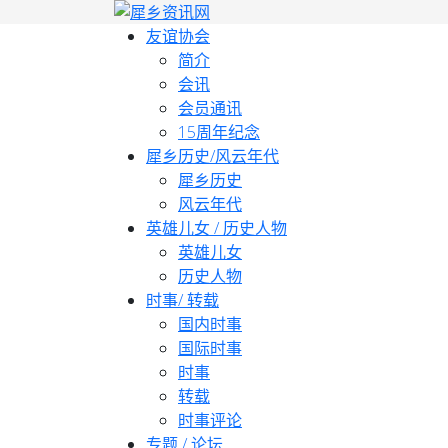
友谊协会
简介
会讯
会员通讯
15周年纪念
犀乡历史/风云年代
犀乡历史
风云年代
英雄儿女 / 历史人物
英雄儿女
历史人物
时事/ 转载
国内时事
国际时事
时事
转载
时事评论
专题 / 论坛