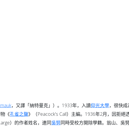
tmauk
，又譯「納特曼克」）。1933年，入讀
仰光大學
，很快成
刊物《
孔雀之聲
》（Peacock's Call）主編。1936年2月，因拒絕
 Large）的作者姓名，連同
吳努
同時受校方開除學籍。翁山、吳