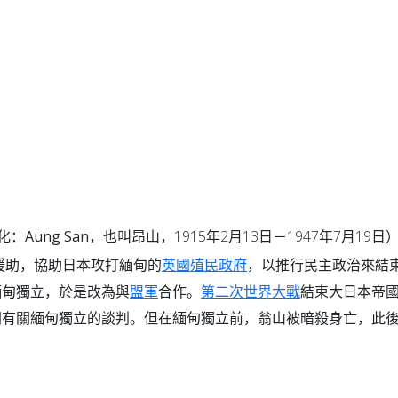
化：
Aung San
，也叫昂山，1915年2月13日－1947年7月19日
援助，協助日本攻打緬甸的
英國
殖民
政府
，以推行民主政治來結
緬甸獨立，於是改為與
盟軍
合作。
第二次世界大戰
結束大日本帝
開有關緬甸獨立的談判。但在緬甸獨立前，翁山被暗殺身亡，此