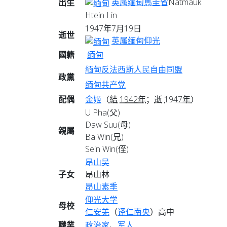
英属缅甸
馬圭省
Natmauk
出生
Htein Lin
1947年7月19日
逝世
英属缅甸
仰光
國籍
缅甸
緬甸反法西斯人民自由同盟
政黨
缅甸共产党
配偶
金姬
（
結
1942年
；
逝
1947年
）
U Pha(父)
Daw Suu(母)
親屬
Ba Win(兄)
Sein Win(侄)
昂山吴
子女
昂山林
昂山素季
仰光大学
母校
仁安羌
（
译仁南央
）高中
職業
政治家
、
军人