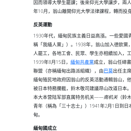
因而領導大學生罷課；後來仰光大學讓步，兩人
年10月，翁山離開仰光大學法律課程，轉而投
反英運動
1930年代，緬甸民族主義日益高漲。一些愛國
稱「我緬人黨」）。1938年，翁山加入德欽黨，改
人罷工，各地工會、民眾、學生亦相續加入，
1939年8月15日，
緬甸共產黨
成立，翁山任總書
聯盟（亦稱緬甸出路派組織），由
巴莫
出任主席
緬甸殖民地政府因翁山的反英活動通輯翁山，
被日本特務攔截，鈴木敬司建議昂山改道日本
本大本营陆军部直属特务机关——
南机关
（鈴
青年（稱為「三十志士」）1941年2月1日到日
甸。
緬甸國成立