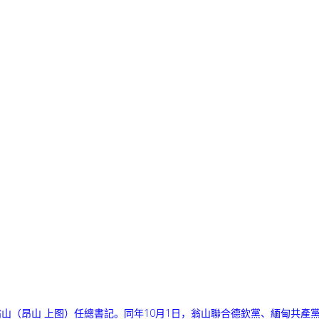
山（昂山 上图）任總書記。同年10月1日，翁山聯合德欽黨、緬甸共產