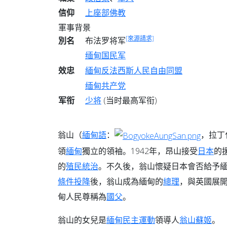
信仰
上座部佛教
軍事背景
[來源請求]
別名
布法罗将军
缅甸国民军
效忠
緬甸反法西斯人民自由同盟
缅甸共产党
军衔
少将
(当时最高军衔)
翁山
（
緬甸語
：
，拉丁
領
緬甸
獨立的領袖。1942年，昂山接受
日本
的
的
殖民統治
。不久後，翁山懷疑日本會否給予
條件投降
後，翁山成為緬甸的
總理
，與英國展
甸人民尊稱為
國父
。
翁山的女兒是
緬甸民主運動
領導人
翁山蘇姬
。