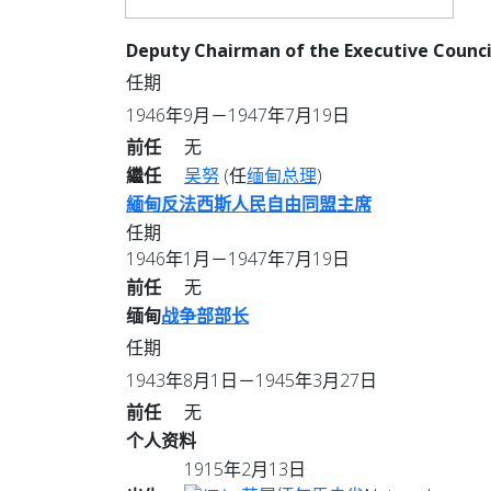
Deputy Chairman of the Executive Counci
任期
1946年9月－1947年7月19日
前任
无
繼任
吴努
(任
缅甸总理
)
緬甸反法西斯人民自由同盟
主席
任期
1946年1月－1947年7月19日
前任
无
缅甸
战争部
部长
任期
1943年8月1日－1945年3月27日
前任
无
个人资料
1915年2月13日