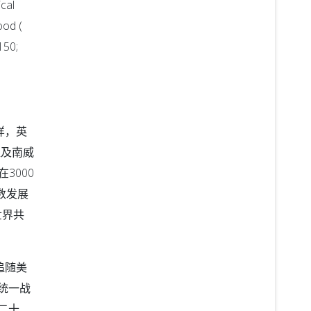
cal
od (
150;
样，英
组及南威
3000
人数发展
世界共
追随美
的统一战
二十