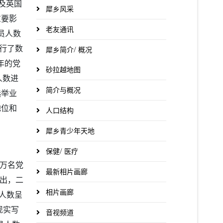
及英国
犀乡风采
重要影
老友通讯
党员人数
进行了数
犀乡简介/ 概况
7年的党
砂拉越地图
人数进
简介与概况
选举业
地位和
人口结构
犀乡青少年天地
保健/ 医疗
五万名党
最新相片画廊
看出，二
相片画廊
员人数呈
现实写
音视频道