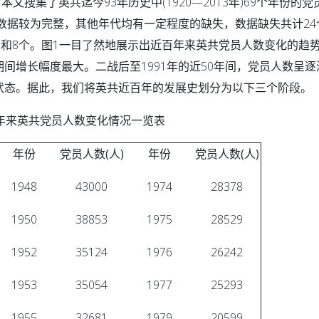
搜集了英共迄今93年历史中(1920—2013年)69个年份的党
代的数据较为完整，其他年代均有一定程度的缺失，数据缺失共计24
个和8个。图1一目了然地展示出近百年来英共党员人数变化的趋势:1
期间增长幅度最大。二战后至1991年的近50年间，党员人数呈逐
定状态。据此，我们将英共近百年的发展史划分为以下三个阶段。
百年来英共党员人数变化情况一览表
年份
党员人数
(
人
)
年份
党员人数
(
人
)
1948
43000
1974
28378
1950
38853
1975
28529
1952
35124
1976
26242
1953
35054
1977
25293
1955
32681
1979
20599