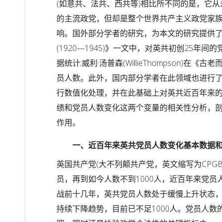
(如意共、法共、西共等)相比所不同的是，它
的主流政党，但却是整个世界共产主义政党家
响。国外部分学者的研究，为本文的研究提供了数据
(1920—1945)》一文中，对英共初创25年
据统计;威利·汤普森(WillieThompson)在
员人数。此外，国内部分学者在此领域也进行了
行数值化处理，并在此基础上对英共近百年来
绩和党员人数变化这两个变量的相关性分析，
作用。
一、近百年来英共党员人数变化基本数据和
英国共产党(大不列颠共产党，英文缩写为CPGB
员，再到如今人数不到1000人，近百年来党
战前十几年，英共党员人数处于缓慢上升状态，1
持续下降趋势，目前已不足1000人。党员人