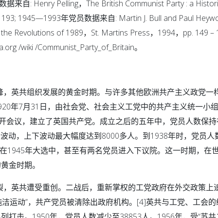
: Henry Pelling，The British Communist Party : a Histori
 193; 1945—1993年党员数据来自: Martin J. Bull and Paul Heywo
 the Revolutions of 1989，St. Martins Press，1994，pp. 149 – 
rg /wiki /Communist_Party_of_Britain。
发展高峰，英共组织发展的黄金时期。与许多其他欧洲共产主义政党一
20年7月31日，由社会党、社会主义工党中的共产主义统一小
开会议，建立了英国共产党。成立之后的五年中，党员人数保持在
数有所波动，上下波动最大幅度达到8000多人。到1938年时，党员
。在1945年大选中，甚至有两名党员进入下议院。这一时期，在
的黄金时期。
最终分裂，英共遭受重创。二战后，重新掌权的工党政府在外交政策上
纯洁运动”，共产党员被清除出政府机构。[4]英共与工党、工会
击。1950年，党员人数减少至38853人。1956年，受“苏共