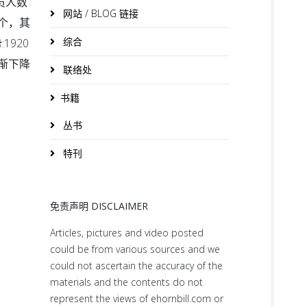
员人数
网站 / BLOG 链接
个，其
综合
920
渐下降
联络处
书籍
丛书
特刊
免责声明 DISCLAIMER
Articles, pictures and video posted
could be from various sources and we
could not ascertain the accuracy of the
materials and the contents do not
represent the views of ehornbill.com or