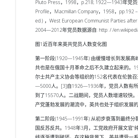
Pluto Press，1998，p.218; 1922—1943年党员数据来自
Profile，Macmillan Company，1958，pp.192 –
ed.) ，West European Communist Parties after
2004—2012年党员数据源自: http: / /en.wikipedia.o
图1近百年来英共党员人数变化图
第一阶段(1920—1945年):由缓慢增长到
共也是在俄国十月革命之后不久建立起来的。19
尔士共产主义协会等组织的152名代表在伦敦召
—5000人。[3]自1926—1936年，党员人
到了15570人。二战期间，党员人数增速较快
产党蓬勃发展的潮流中，英共也处于组织发展
第二阶段(1945—1991年):从初步衰落到
国反苏反共。1948年3月，工党政府开展文官“
线逐渐遭到破坏。在这种背景下，英共遭受一系列打