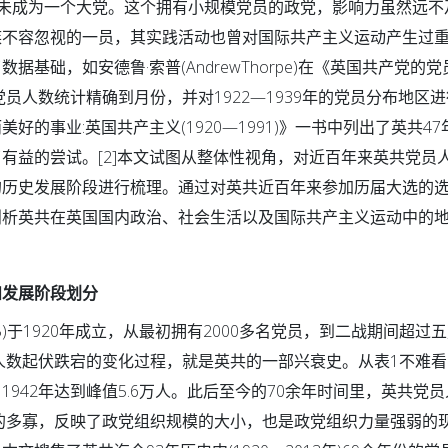
从未成为一个大党。这个拥有小规模党员的政党，影响力虽然远不
族不容忽视的一员，其实践活动也曾对国际共产主义运动产生过
基础，如安德鲁·索普(AndrewThorpe)在《英国共产党的
间的党员人数统计精确到月份，并对1922—1939年的党员分布地区
《古老而美好的事业:英国共产主义(1920—1991)》一书中列出了英共4
有益的尝试。[2]本文试图从整体性视角，对近百年来英共党员
的历史发展阶段进行梳理。通过对英共近百年来参加历届大选的
剖析英共在英国国内政治、社会生活以及国际共产主义运动中的
发展阶段划分
)于1920年成立，从最初拥有2000多名党员，到二战期间超过
员人数起伏跌宕的变化过程，就是英共的一部兴衰史。从表1不难
942年达到峰值5.6万人。此后至今的70余年时间里，英共党
数的多寡，反映了政党组织规模的大小，也是政党组织力量强弱的