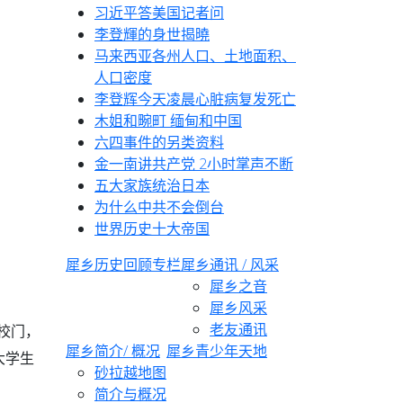
习近平答美国记者问
李登輝的身世揭曉
马来西亚各州人口、土地面积、
人口密度
李登辉今天凌晨心脏病复发死亡
木姐和畹町 缅甸和中国
六四事件的另类资料
金一南讲共产党 2小时掌声不断
五大家族统治日本
为什么中共不会倒台
世界历史十大帝国
犀乡
历史回顾专栏
犀乡通讯 / 风采
犀乡之音
犀乡风采
老友通讯
校门，
犀乡简介/ 概况
犀乡青少年天地
大学生
砂拉越地图
简介与概况