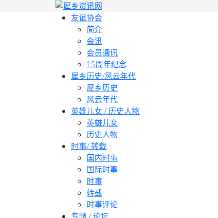
友谊协会
简介
会讯
会员通讯
15周年纪念
犀乡历史/风云年代
犀乡历史
风云年代
英雄儿女 / 历史人物
英雄儿女
历史人物
时事/ 转载
国内时事
国际时事
时事
转载
时事评论
专题 / 论坛