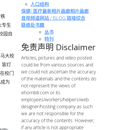
人口结构
保健/ 医疗
最新相片画廊
相片画廊
守秩
音视频道
网站 / BLOG 链接
综合
大专生
联络处
书籍
丛书
校园自
特刊
免责声明 Disclaimer
是马大校
Articles, pictures and video posted
，皆灯
could be from various sources and
we could not ascertain the accuracy
就在校门
of the materials and the contents do
此成为
not represent the views of
ehornbill.com or its
employees/workers/helpers/web
designer/hosting company as such
we are not responsible for the
accuracy of the contents. However,
if any article is not appropriate