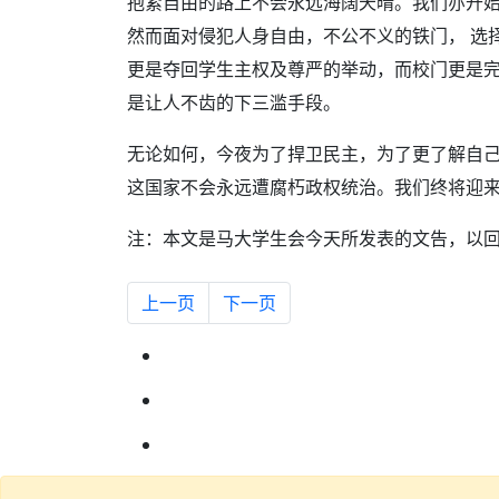
抱紧自由的路上不会永远海阔天晴。我们亦开始
然而面对侵犯人身自由，不公不义的铁门， 选
更是夺回学生主权及尊严的举动，而校门更是完
是让人不齿的下三滥手段。
无论如何，今夜为了捍卫民主，为了更了解自
这国家不会永远遭腐朽政权统治。我们终将迎
注：本文是马大学生会今天所发表的文告，以
上一篇文章: 安华回归：为什么非到不可
下一篇文章: 砂拉越明年4月前选举
上一页
下一页