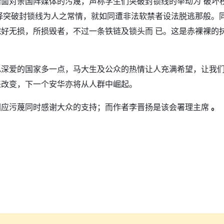
面对亲国阵媒体的污蔑，声称学生们突破封锁线的举动为“破坏校
择突破封锁线为人之常情，就如同遭非法软禁者设法脱逃那般。
好无损，所损毁者，不过一条铁链及锁头而 已。这是赤裸裸的
己深爱的国家多一点，马大生及公众的热情让人充满希望，让我
来改变，下一个安华亦将从人群中崛起。
回应污蔑同时感谢大众的支持；而作者李晋扬是该会署理主席
。
？