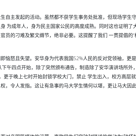
大生自主发起的活动。虽然都不获学生事务处批准，但现场学生
身 为成年人，身为民主国家公民的高度成熟。同时这也证明了
官员的刁难及繁文缛节，绝非必要。这提醒了我们 一贯提倡的“
即恼怒且失望。安华身为代表我国52%人民的反对党领袖，更
从下午四点开始，除了突然颁布通告，制造除了安华演讲场所外
路，更于晚上七时开始封锁学校大门，禁止 学生出入，校方高层
人权，令人发指。这让有急事的马大学生情何以堪，更让马大因