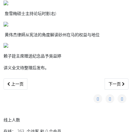
詹雪梅硕士主持论坛时影(右)
黄伟杰律師从宪法的角度解读砂州在马的权益与地位
赖子銓主席赠送纪念品予吳益婷
讲义全文待整理后发布。
上一篇文章: 百物漲價棕價低糜 棕業竟有今日不幸下場（森林）
下一篇文章: 
上一页
下一页
线上人数
在线： 263 个访客 和 0 个会员