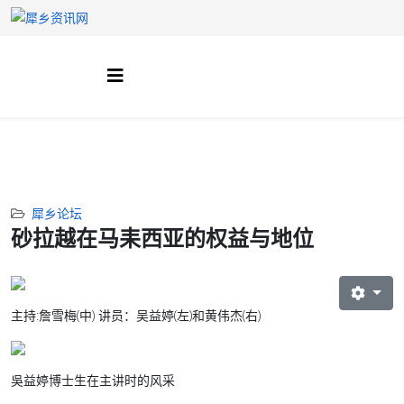
犀乡论坛
砂拉越在马耒西亚的权益与地位
主持:詹雪梅(中) 讲员：吴益婷(左)和黄伟杰(右)
吳益婷博士生在主讲时的风采