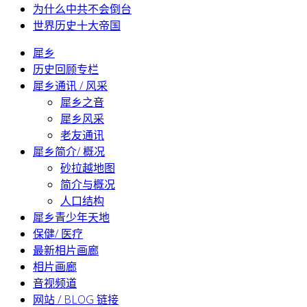
为什么中共不会倒台
世界历史十大帝国
犀乡
历史回顾专栏
犀乡通讯 / 风采
犀乡之音
犀乡风采
老友通讯
犀乡简介/ 概况
砂拉越地图
简介与概况
人口结构
犀乡青少年天地
保健/ 医疗
最新相片画廊
相片画廊
音视频道
网站 / BLOG 链接