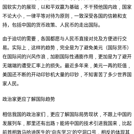
国软实力的展现﹐以和平双赢为基础﹐不干预他国内政﹐国家
不论大小﹐一律平等对待为原则﹐一致深受各国的信赖和支
持，包括中国的货币政策、人民币的走出国际。
由于迫切的需要﹐各国都愿与人民币直接对兑及方便进行交
易。实际上﹐这样的趋势﹐完全是为了避免美元（国际货币）
在国际间的兴风作浪﹐加剧国际性通膨作用﹐更加是为了避开
无端端的遭受汇率上的损失。最近多年来﹐美元一再的贬值﹐
美国还不断的开动印钞机大量的印钞﹐不知害苦了多少世界国
家人民。
政治家更应了解国际趋势
相信我国的政治家们﹐更应了解国际局势现状﹐不跟上中国的
发展列车﹐那里还有出路﹖能将中国的技术引进我国来﹐比起
前首相敦马哈迪医生的“向东学习”的空洞口号﹐相反的体现其