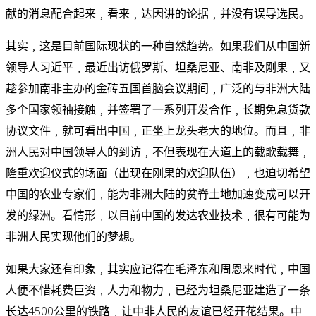
献的消息配合起来﹐看来﹐达因讲的论据﹐并没有误导选民。
其实﹐这是目前国际现状的一种自然趋势。如果我们从中国新
领导人习近平﹐最近出访俄罗斯、坦桑尼亚、南非及刚果﹐又
趁参加南非主办的金砖五国首脑会议期间﹐广泛的与非洲大陆
多个国家领袖接触﹐并签署了一系列开发合作﹐长期免息货款
协议文件﹐就可看出中国﹐正坐上龙头老大的地位。而且﹐非
洲人民对中国领导人的到访﹐不但表现在大道上的载歌载舞﹐
隆重欢迎仪式的场面（出现在刚果的欢迎队伍）﹐也迫切希望
中国的农业专家们﹐能为非洲大陆的贫脊土地加速变成可以开
发的绿洲。看情形﹐以目前中国的发达农业技术﹐很有可能为
非洲人民实现他们的梦想。
如果大家还有印象﹐其实应记得在毛泽东和周恩来时代﹐中国
人便不惜耗费巨资﹐人力和物力﹐已经为坦桑尼亚建造了一条
长达4500公里的铁路﹐让中非人民的友谊已经开花结果。中