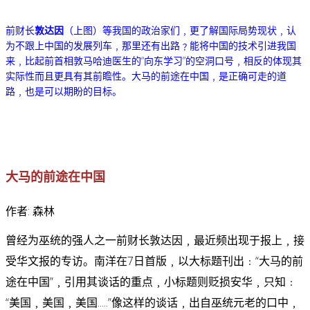
前财长
敦达因
（上图）等我国的政治家们﹐更了解国际局势现状﹐认
为不跟上中国的发展列车﹐那里还有出路﹖能将中国的技术引进我国
来﹐比起前首相敦马哈迪医生的“向东学习”的空洞口号﹐相反的体现其
实际性而且更具有其前瞻性。
大马的前途在中国﹐是正确可走的道
路﹐也是可以期盼的目标。
大马的前途在中国
作者:
森林
曾经为巫统的强人之一前财长敦达因﹐最近频出现于报上﹐接
受华文报的专访。南洋在7日首版﹐以大标题刊出﹕“大马的前
途在中国”﹐引用其谈话的重点﹐小标题则贬损安华﹐只知﹕
“美国﹐美国﹐美国.....”像这样的谈话﹐出自巫统元老的口中﹐