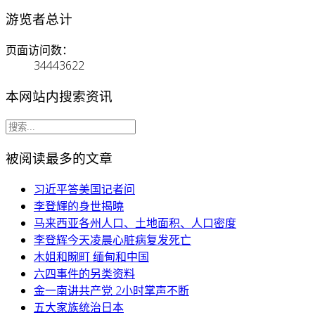
游览者总计
页面访问数：
34443622
本网站内搜索资讯
被阅读最多的文章
习近平答美国记者问
李登輝的身世揭曉
马来西亚各州人口、土地面积、人口密度
李登辉今天凌晨心脏病复发死亡
木姐和畹町 缅甸和中国
六四事件的另类资料
金一南讲共产党 2小时掌声不断
五大家族统治日本