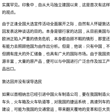
实属罕见。印象中﹐自从大马独立建国以来﹐这是首次有这样
的观点。
由于正逢全国大选宣传活动全面展开之际﹐自然有人怀疑敦达
因发表这种谈话的目的。本身是银行家的达因﹐从目前美国与
欧洲正陷入严重的债务危机﹐本身都自顾不暇的情形﹐那里还
有能力去照顾他国为由作出分析。但是﹐他说﹕只有中国﹐不
但拥有庞大的外汇储备﹐也具有广大的国际市场。由于我国资
源丰富﹐大量的原产品﹐便可以与中国进行广泛合作及加工产
品出口。
敦达因并没有误导选民
如果以首相纳吉已经引进中国火车制造公司﹐要在我国制造火
车头﹐火车箱及火车轨道等﹐对我国的捷运系统﹐高速列车的
建设﹐可能为我国的交通营运﹐带来翻天覆地的变革和巨大贡