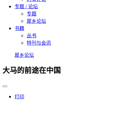
专题 / 论坛
专题
犀乡论坛
书籍
丛书
特刊与会讯
犀乡论坛
大马的前途在中国
打印