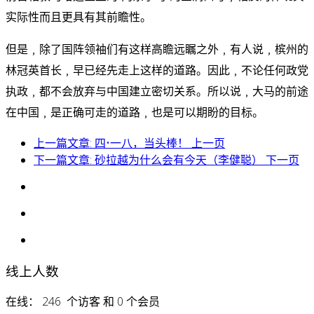
实际性而且更具有其前瞻性。
但是﹐除了国阵领袖们有这样高瞻远瞩之外﹐有人说﹐槟州的
林冠英首长﹐早已经先走上这样的道路。因此﹐不论任何政党
执政﹐都不会放弃与中国建立密切关系。所以说﹐大马的前途
在中国﹐是正确可走的道路﹐也是可以期盼的目标。
上一篇文章: 四•一八，当头棒！
上一页
下一篇文章: 砂拉越为什么会有今天（李健聪）
下一页
线上人数
在线： 246 个访客 和 0 个会员