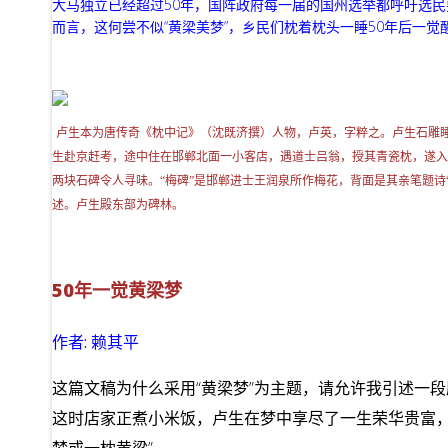
大马独立已经超过50年，国阵政府每一届的国州选举都呼吁选
而言，这何尝不似“黄梁美梦”，乡民们枕着枕头一睡50年后一
卢生本为唐传奇《枕中记》（沈既济撰）人物，卢英，字粹之。卢生石雕睡
生赴京赶考，途中住在邯郸北面一小客店，遇道士吕翁，授其青瓷枕，遂入
两块石碑令人寻味。“梅碑”是邯郸进士王润泉所作梅花，背面是其亲笔题诗
述。卢生殿东部为碑林。
50年一觉黄梁梦
作者:
赖其平
这篇文稿为什么采用“黄梁梦”为主题，请允许我引述一
这时店家正煮小米饭，卢生在梦中享尽了一生荣华贵富，