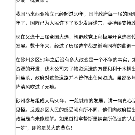
梦或一枕黄梁”。
我国马来西亚独立已经超过50年，国阵政府每一届的国
年了，国阵已为人民许下了多少发展诺言，要持续支持政
现在又逢十三届全国大选，朝野政党正积极展开竞选宣
发展。数十年来，经过了历届选举都是循着同样的曲调
在砂州乡区50年之后没有多大改变是一个不争的事实，
资源的开发，伐木公司为了物资运送的方便和利于木桐
间连系，政府对这些道路并不曾作出任何资助。虽然多
阵清风吹过了无痕。
砂州参与组成大马50年，一般城市的发展，讲一句真心
见怪。反观乡区人民的感受就有所不同，他们向政府提
政当局尚未能理解。如果首相拿督斯里纳吉所倡议的“人
一梦”，即将是莫大的悲哀！