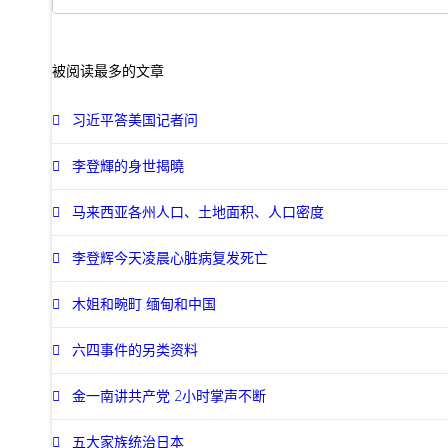
被阅读最多的文章
习近平答美国记者问
李登輝的身世揭曉
马来西亚各州人口、土地面积、人口密度
李登辉今天凌晨心脏病复发死亡
木姐和畹町 缅甸和中国
六四事件的另类资料
金一南讲共产党 2小时掌声不断
五大家族统治日本