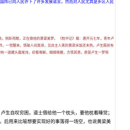
，国阵已向人民许下了许多发展诺言，然而对人民尤其是乡区人民
枕，侧卧而眠，正在做他的黄粱美梦。 《枕中记》载：唐开元七年，青年卢
终。一觉醒来，悟破人间真谛，见店主人蒸的黄梁米饭还未熟。卢生殿前有
内刻有一道藏头露尾诗，初看难解，细细琢磨，方悟其意。原是卢生一梦简
，卢生自叹穷困，道士借给他一个枕头，要他枕着睡觉；
”。后用来比喻想要实现好的事落得一场空，也说黄梁美