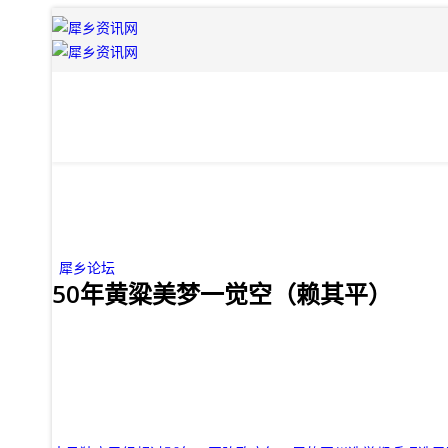
犀乡论坛
50年黄粱美梦一觉空（赖其平）