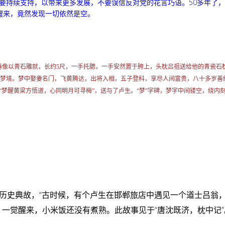
民要持续支持，以带来更多发展，不要误信反对党的花言巧语。50多年了
觉醒来，竟然发现一切依然是空。
像以青石雕就，长约5尺，一手托腮，一手安然置于胯上，头枕吕祖送给他的青瓷石
梦境。梦中娶妻名门，飞黄腾达，出将入相，五子登科，享尽人间富贵，八十多岁善
“梦醒黄梁方悟道，心同明月可寻梅”，送与了卢生。“梦”字碑，梦字中间镂空，绕
段历史典故，“古时候，有个卢生在邯郸旅店中遇见一个道士吕翁
一觉醒来，小米饭还没有煮熟。此故事见于“唐沈既济，枕中记