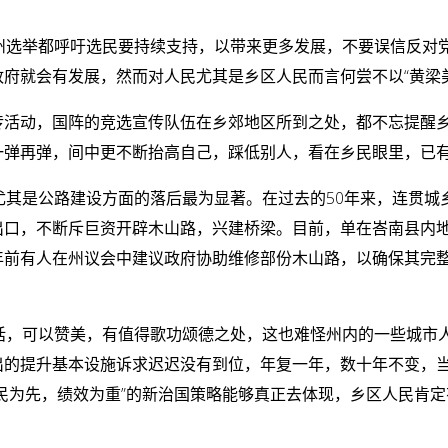
州选举都呼吁选民要持续支持，以带来更多发展，不要误信反对
府就会有发展，然而对人民尤其是乡区人民而言何尝不以“黄梁美
传活动，国阵的竞选宣传队伍在乡郊地区所到之处，都不忘提醒
一弹再弹，间中更不断抬高自己，踩低别人，看在乡民眼里，已
尤其是公路建设方面的落后最为显著。在过去的50年来，连贯
出口，不断斥巨资开辟木山路，兴建桥梁。目前，单在峇南县内
年前有人在州议会中建议政府协助维修部份木山路，以确保其完
话，可以赞美，有值得歌功颂德之处，这也难怪州内的一些城市
出的提升基本设施诉求迟迟没有到位，年复一年，数十年不变，
民为先，绩效为重”的新治国策略能够真正去体现，乡区人民肯定