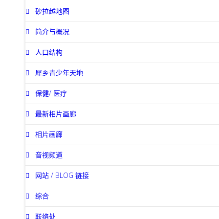
砂拉越地图
简介与概况
人口结构
犀乡青少年天地
保健/ 医疗
最新相片画廊
相片画廊
音视频道
网站 / BLOG 链接
综合
联络处