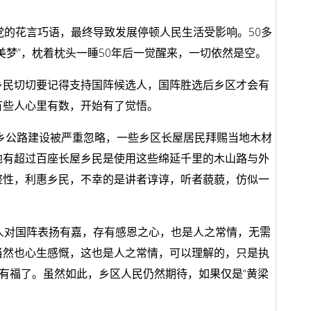
党的花言巧语，最终导致发展停顿人民生活受影响。50多
梦”，枕着枕头一睡50年后一觉醒来，一切依然是空。
乡民切切要记得支持国阵候选人，国阵胜选后乡区才会有
有些人心里有数，开始有了觉悟。
城乡公路建设被严重忽略，一些乡区长屋居民拜赐当地木材
地有超过百座长屋乡民是使用这些绵延千里的木山路与外
整性，利惠乡民，不幸的是讲者谆谆，听者藐藐，仿似一
人对国阵表扬有嘉，存有感恩之心，也是人之常情，无需
当然也心生感慨，这也是人之常情，可以理解的，只是执
有福了。虽然如此，乡区人民仍然期待，如果仅是“黄梁