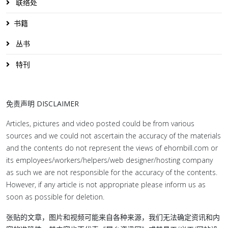
联络处
书籍
丛书
特刊
免责声明 DISCLAIMER
Articles, pictures and video posted could be from various
sources and we could not ascertain the accuracy of the materials
and the contents do not represent the views of ehornbill.com or
its employees/workers/helpers/web designer/hosting company
as such we are not responsible for the accuracy of the contents.
However, if any article is not appropriate please inform us as
soon as possible for deletion.
张贴的文章，图片和视频可能来自各种来源，我们无法确定资讯和内