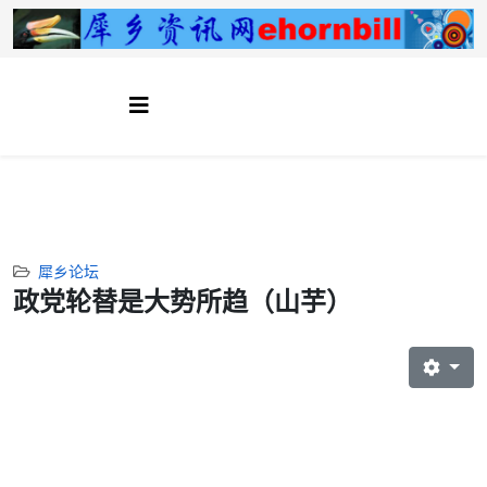
犀乡论坛
政党轮替是大势所趋（山芋）