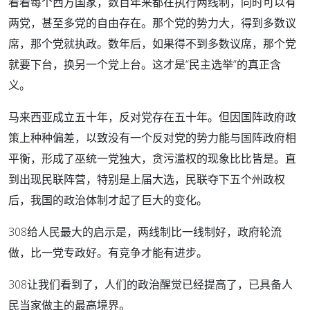
看看每个西方国家，数百年来都在执行两线制，同时可以有
两党，甚至多党的自由存在。那个党的势力大，得到多数议
席，那个党就执政。数年后，如果得不到多数议席，那个党
就要下台，换另一个党上台。这才是“民主选举”的真正含
义。
马来西亚成立五十年，反对党存在五十年。但因国阵政府政
策上种种偏差，以致没有一个反对党的势力能与国阵政府相
平衡，形成了巫统一党独大，贪污滥权的现象比比皆是。直
到出现民联阵营，特别是上届大选，民联夺下五个州政权
后，我国的政治体制才起了巨大的变化。
308给人民最大的启示是，两线制比一线制好，政府轮流
做，比一党专政好。有竞争才能有进步。
308让我们看到了，人们的政治醒觉已经提高了，已具备人
民当家做主的最高境界。