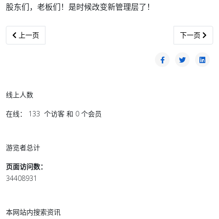
股东们，老板们！是时候改变新管理层了！
上一篇文章: 投票日在诗巫南兰选区所见所闻
下一篇文章:
上一页
下一页
线上人数
在线： 133 个访客 和 0 个会员
游览者总计
页面访问数：
34408931
本网站内搜索资讯