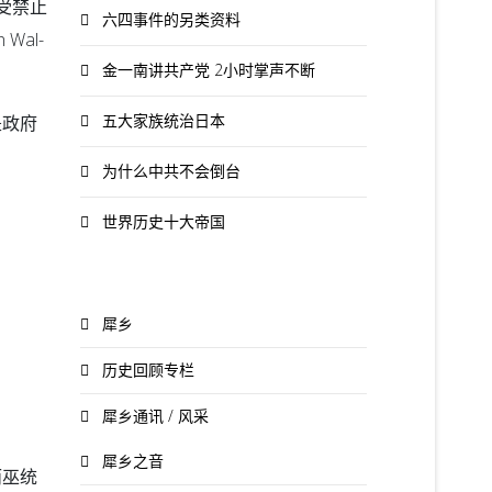
法受禁止
六四事件的另类资料
al-
金一南讲共产党 2小时掌声不断
五大家族统治日本
是政府
为什么中共不会倒台
世界历史十大帝国
犀乡
历史回顾专栏
犀乡通讯 / 风采
犀乡之音
而巫统