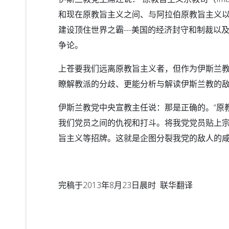
和现在原教旨主义之间、与阿拉伯原教旨主义
建设顶住世界之霸---美国的经济封守和制裁
争论。
上苍要我们远离原教旨主义者，但作为伊斯兰
瞭解教派的分歧、更能分析与解读伊斯兰教的敌
伊斯兰教党中央宣教主任说：那是正确的。“原
我们党员之间的仇视和打斗。将我党党员贴上宗教司
旨主义等招牌。这就是企图分裂我党的敌人的
完稿于2013年8月23日晨时 联华翻译