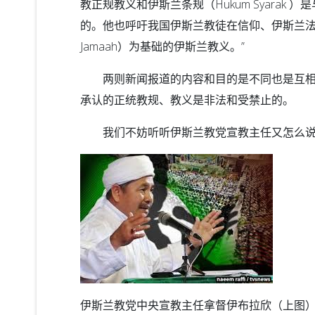
教正规教义和伊斯兰条规（Hukum Syara
的。他也呼吁我国伊斯兰教徒在信仰、伊斯兰法规和个
Jamaah）为基础的伊斯兰教义。”
两则新闻报道的内容和目的是不同也是互相对
承认的正统教规、教义是非法和受禁止的。
我们不妨听听伊斯兰教党宣教主任又怎么
伊斯兰教党中央宣教主任拿督
伊布拉欣
（上图