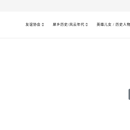
友谊协会
犀乡历史/风云年代
英雄儿女 / 历史人