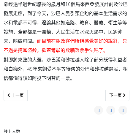
10
雖經過半過世紀悠長的歲月和
個馬來西亞發展計劃及沙巴
發展走廊，到了今天，沙巴人民引頸企盼的基本生活需求的
水和電都不可得，遑論其他如道路、教育、醫療、衛生等等
設施，全部都是一團糟，人民生活在水深火熱中，民怨沖
天，隨處可聞。
而目前在朝政客們所稱感覺美好的說辭，只
不過是掩耳盜鈴，欲蓋爾彰的欺騙選票手法吧了。
對即將來臨的大選，沙巴漢和砂拉越人除了部分既得利益者
和白痴外，49年來飽受不平等待遇的沙巴和砂拉越選民，相
信都懂得該如阿投下明智的一票。
上一篇文章: 迦南门写给非土著同胞的一封信
下一篇文章:
上一页
下一页
线上人数