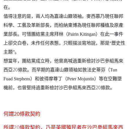
在。
值得注意的是，兩人均為嘉達山籍領袖。麥西慕乃現任聯邦
科學、工藝及革新部長，而柏納東博為現任聯邦種植及原產
業部長。可惜團結黨主席拜林（
Pairin Kitingan
）在此一事件
上卻交白卷，未作任何表態，只輕描淡寫地說，那是“歷史性
主題”。
想當年，團結黨成立時，他曾高喊過重新檢討沙巴參組馬來
20
西亞
條款。而早期的嘉達山籍領袖如敦法史蒂芬（
Tun
Fuad Stephens
）和彼得摩尊丁（
Peter Mojuntin
）等在空難墜
20
機前，也曾堅持過重新檢討沙巴參組馬來西亞
條款。
何謂20條款契約
所謂20條款契約，乃是英國殖民者在沙巴參組馬來西