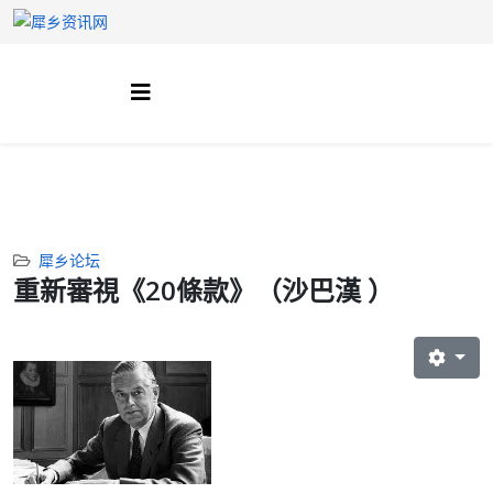
犀乡论坛
重新審視《20條款》（沙巴漢 ）