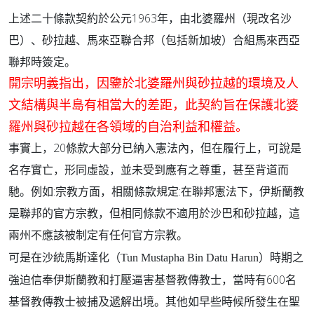
上述二十條款契約於公元1963年，由北婆羅州（現改名沙
巴）、砂拉越、馬來亞聯合邦（包括新加坡）合組馬來西亞
聯邦時簽定。
開宗明義指出，因鑒於北婆羅州與砂拉越的環境及人
文結構與半島有相當大的差距，此契約旨在保護北婆
羅州與砂拉越在各領域的自治利益和權益。
20
事實上，
條款大部分已納入憲法內，但在履行上，可說是
名存實亡，形同虛設，並未受到應有之尊重，甚至背道而
:
:
馳。例如
宗教方面，相關條款規定
在聯邦憲法下，伊斯蘭教
是聯邦的官方宗教，但相同條款不適用於沙巴和砂拉越，這
兩州不應該被制定有任何官方宗教。
可是在沙統馬斯達化（
）時期之
Tun Mustapha Bin Datu Harun
強迫信奉伊斯蘭教和打壓逼害基督教傳教士，當時有600名
基督教傳教士被捕及遞解出境。其他如早些時候所發生在聖