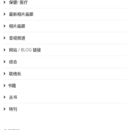
保健/ 医疗
最新相片画廊
相片画廊
音视频道
网站 / BLOG 链接
综合
联络处
书籍
丛书
特刊