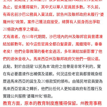
為止，從未獲得擢升，其中尤以華人官員居多數。不久前，
有兩名前沙巴公務員入稟法庭，狀告州及聯邦政府未履行“婆
羅州化”政策，案件己獲法庭接受，總算有人挺身而出爭取
20
條款內應享之權益。
60
尤有進者，在
年代期間，沙巴境內的州及聯邦官員曾遭凍
結加薪數年。如今這些官員全都白髮蒼蒼，風蠟殘年，垂垂
老矣！他們全靠微薄的養老金過活，多年凍結加薪影響了他
們的退休金收入。馬來西亞州及聯邦政府欠他們一個公道。
此點，對於自詡是“以民為本”政府之信譽是非常不利的，實
在有必要盡速作出補償及道歉。何況這些老官員都曾親身經
歷過馬來西亞的誕生及20條款契約頒布。由殖民地官員變為
馬來西亞官員之轉折，他們比任何人更知道政府有否履行及
實踐公共服務“婆羅州化”條款。
教育方面，原本的教育制度應獲得保留。州教育事務