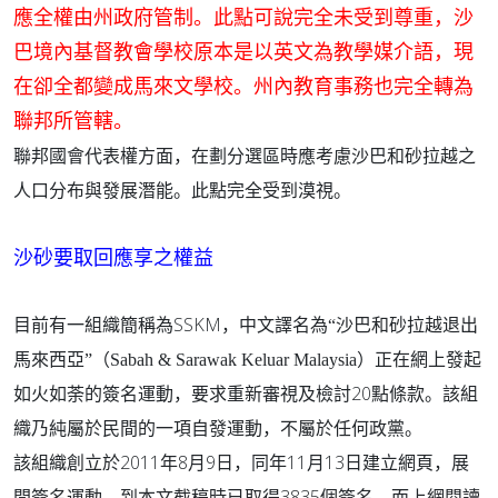
應全權由州政府管制。此點可說完全未受到尊重，沙
巴境內基督教會學校原本是以英文為教學媒介語，現
在卻全都變成馬來文學校。州內教育事務也完全轉為
聯邦所管轄。
聯邦國會代表權方面，在劃分選區時應考慮沙巴和砂拉越之
人口分布與發展潛能。此點完全受到漠視。
沙砂要取回應享之權益
SSKM
目前有一組織簡稱為
，中文譯名為“沙巴和砂拉越退出
馬來西亞”（
Sabah & Sarawak Keluar Malaysia
）正在網上發起
20
如火如荼的簽名運動，要求重新審視及檢討
點條款。該組
織乃純屬於民間的一項自發運動，不屬於任何政黨。
2011
8
9
11
13
該組織創立於
年
月
日，同年
月
日建立網頁，展
3835
間簽名運動。到本文截稿時已取得
個簽名，而上網閱讀