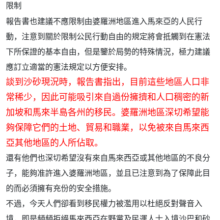
限制
報告書也建議不應限制由婆羅洲地區進入馬來亞的人民行
動，注意到關於限制公民行動自由的規定將會抵觸到在憲法
下所保證的基本自由，但是鑒於局勢的特殊情況，極力建議
應訂立適當的憲法規定以方便安排。
談到沙砂現況時，報告書指出，目前這些地區人口非
常稀少，因此可能吸引來自過份擁擠和人口稠密的新
加坡和馬來半島各州的移民。婆羅洲地區深切希望能
夠保障它們的土地、貿易和職業，以免被來自馬來西
亞其他地區的人所佔取。
還有他們也深切希望沒有來自馬來西亞或其他地區的不良分
子，能夠准許進入婆羅洲地區，並且已注意到為了保障此目
的而必須擁有充份的安全措施。
不過，今天人們卻看到移民權力被濫用以杜絕反對聲音入
境，即是頻頻拒絕馬來西亞在野黨及民運人士入境沙巴和砂