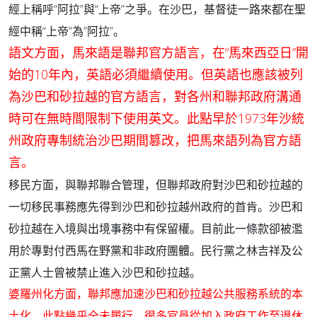
經上稱呼“阿拉”與“上帝”之爭。在沙巴，基督徒一路來都在聖
經中稱“上帝”為”阿拉”。
語文方面，馬來語是聯邦官方語言，在“馬來西亞日”開
始的10年內，英語必須繼續使用。但英語也應該被列
為沙巴和砂拉越的官方語言，對各州和聯邦政府溝通
時可在無時間限制下使用英文。此點早於1973年沙統
州政府專制統治沙巴期間篡改，把馬來語列為官方語
言。
移民方面，與聯邦聯合管理，但聯邦政府對沙巴和砂拉越的
一切移民事務應先得到沙巴和砂拉越州政府的首肯。沙巴和
砂拉越在入境與出境事務中有保留權。目前此一條款卻被濫
用於專對付西馬在野黨和非政府團體。民行黨之林吉祥及公
正黨人士曾被禁止進入沙巴和砂拉越。
婆羅州化方面，聯邦應加速沙巴和砂拉越公共服務系統的本
土化。此點幾乎全未履行，很多官員從加入政府工作至退休