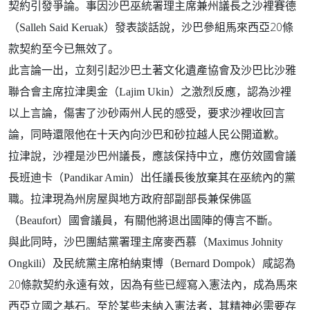
契約引發爭論。事因沙巴巫統署理主席兼州議長之沙裡賽德
20
（
Salleh Said Keruak
）發表談話說，沙巴參組馬來西亞
條
款契約至今已無效了。
此言論一出，立刻引起沙巴土著文化遺產協會及沙巴比沙雅
聯合會主席拉津奧金（
Lajim Ukin
）之激烈反應，認為沙裡
以上言論，傷害了沙砂兩州人民的感受，要求沙裡收回言
論，同時還限他在十天內向沙巴和砂拉越人民公開道歉。
拉津說，沙裡是沙巴州議長，應該保持中立，應仿效國會議
長班迪卡（
Pandikar Amin
）出任議長後放棄其在巫統內的黨
職。拉津現為州房屋與地方政府部副部長兼保佛區
（
Beaufort
）國會議員，有關他將退出國陣的傳言不斷。
與此同時，沙巴團結黨署理主席麥西慕（
Maximus Johnity
Ongkili
）及民統黨主席柏納東博（
Bernard Dompok
）咸認為
20
條款契約永遠有效，因為有些已經寫入憲法內，成為馬來
西亞立國之基石。至於某些未納入憲法者，其精神必需要存