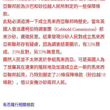
亞聯邦前為沙巴和砂拉越人民所制定的一些保障條
款。
此點必須追溯一下成立馬來西亞聯邦時歷史。當年英
國人曾派遣柯伯特調查團（
）前
Cobbold Commission
來沙砂，廣徵民意。結果發現沙砂人民對成立馬來西
亞新聯邦存有疑慮，因為調查結果顯示，有33%贊
成、33%反對，另33%無意見。
顯然人民並不太熱衷於參組馬來西亞。可是英國人為
了放棄其在遠東的殖民地及加速成立此一新的馬來西
亞聯邦起見，乃特別擬定了20條保障條款（砂拉越18
條款），借以安撫沙砂兩邦人民。
有否履行相關條款