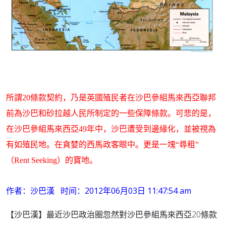
所謂
20
條款契約，乃是英國殖民者在沙巴參組馬來西亞聯邦
前為沙巴和砂拉越人民所制定的一些保障條款。可悲的是，
在沙巴參組馬來西亞
49
年中，沙巴遭受到邊緣化，並被視為
有如殖民地。在貪婪的西馬政客眼中。更是一塊“尋租”
（
Rent Seeking
）的寶地。
时间：2012
06
03
11:47:54 am
作者：沙巴漢
年
月
日
20
【沙巴漢】最近沙巴政治圈忽然對沙巴參組馬來西亞
條款