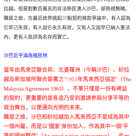
拉越。但是對數百萬名的非法移民湧入沙巴，卻熟視無睹。
20
職是之故，在最近政界挑起
點契約條款爭論中，有人認為
它早己失效，有人說它永久有效，又有人又說早已納入憲法
內，更有人批評為名存而實亡。
沙巴近乎淪為殖民地
當年由馬來亞聯合邦、北婆羅洲（今稱沙巴）、砂拉
越及新加坡所聯合簽署之“1963年馬來西亞協定”（
The
），不單只僅是一份有裨益
Malaysia Agreement 1963
的契約，更重要的是各造乃受到邀請參與分享平等的
政治舞台，以便邁向光明的未來。
職是之故，沙巴和砂拉越加入馬來西亞不是成為其中
一個州屬，而是以“國家”身份加入，作為其中一個“平
等的國州夥伴”（
）。此一
An equal nation-state partner