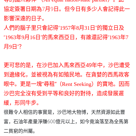
協定簽署日期為7月9日。但今日有多少人會記得此一
影響深遠的日子。
人們的腦子里只會記得“
”的獨立日及
1957年8月31
日
“
”的馬來西亞日，有誰還記得“
1963年9月16
日
1963年7
”？
月9
日
更可悲的是，在沙巴加入馬來西亞49年中，沙巴遭受
到邊緣化，並被視為有如殖民地。在貪婪的西馬政客
眼中。更是一塊“尋租”（
）的寶地。因而
Rent Seeking
沙巴完全沒有受到平等和良好的對待，造成發展遲
緩，形同牛步。
很難令人相信的事實是，沙巴地大物博，天然資源如此豐
600
富，石油年產量淨賺
億元以上，如今竟淪落至為全馬第
二貧窮的州屬。