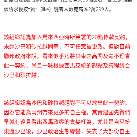
like
2
299
該訴求後按“贊”（
）鍵者人數竟高達
萬
人。
該組織認為加入馬來西亞時所簽署的20點條款契約，
未經沙巴和砂拉越同意，不可任意被更改。但對目前
聯邦政府來說，看來似乎乃將其束之高閣及毫不理會
此一契約，
尚且一味根據西馬巫統的觀點及議程統合
沙巴和砂拉越。
該組織認為沙巴和砂拉越絕對不可以放棄此一契約，
因為它能為兩州帶來更多的自主權。其實建國先賢們
早就有遠見看出西馬政客的貪婪枉為，尤其是自巫統
東渡沙巴後，沙巴政治生態驟變，失去了大部份自主