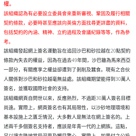
權。
該組織認為有必要設立委員會來重新審視、鞏固及履行相關
契約條款，必要時甚至應該向英倫方面找尋更詳盡的資料，
包括契約的內涵、精神、立約過程及會議紀錄等等，作為參
考。
20
該組織發起網上簽名運動旨在追回沙巴和砂拉越在
點契約
49
條款內失去的權益，因為在過去
年間，沙巴雖為馬來西亞
一部分，有關應享之權益卻遭到了剝削及蠶食。現有之合伙
30
人關係對沙巴和砂拉越毫無益處。該組織期望能得到
萬人
簽名，並獲取國際社會的支持。
該組織網頁自問世以來，反應熱烈，不過距30萬人簽名目標
尚遠。實際上，網頁簽名也有其局限性，以沙砂地理環境和
基本設施上之匱乏情況，大多數人是無法在網上簽名的。上
述兩千多個簽名支持者，應該是年青一代的上網族。這點，
足以讓吉隆坡當局深思及觸目驚心。實際上，如果付之公投