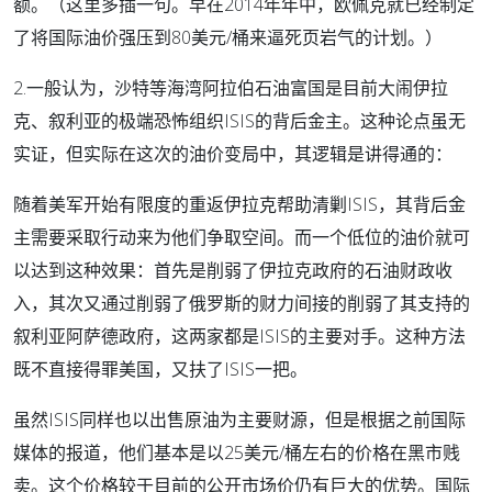
额。（这里多插一句。早在2014年年中，欧佩克就已经制定
了将国际油价强压到80美元/桶来逼死页岩气的计划。）
2.一般认为，沙特等海湾阿拉伯石油富国是目前大闹伊拉
克、叙利亚的极端恐怖组织ISIS的背后金主。这种论点虽无
实证，但实际在这次的油价变局中，其逻辑是讲得通的：
随着美军开始有限度的重返伊拉克帮助清剿ISIS，其背后金
主需要采取行动来为他们争取空间。而一个低位的油价就可
以达到这种效果：首先是削弱了伊拉克政府的石油财政收
入，其次又通过削弱了俄罗斯的财力间接的削弱了其支持的
叙利亚阿萨德政府，这两家都是ISIS的主要对手。这种方法
既不直接得罪美国，又扶了ISIS一把。
虽然ISIS同样也以出售原油为主要财源，但是根据之前国际
媒体的报道，他们基本是以25美元/桶左右的价格在黑市贱
卖。这个价格较于目前的公开市场价仍有巨大的优势。国际