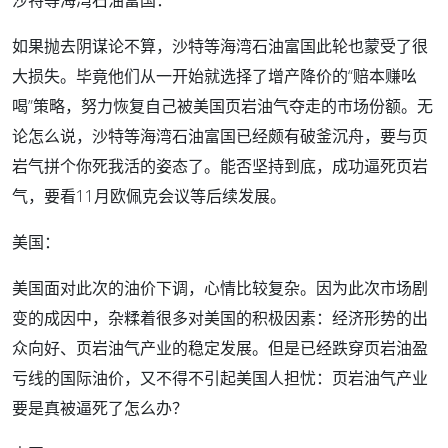
沙特等海湾石油富国：
如果抛去阴谋论不算，沙特等海湾石油富国此轮也蒙受了很
大损失。毕竟他们从一开始就选择了增产降价的“赔本赚吆
喝”策略，努力恢复自己被美国页岩油气夺走的市场份额。无
论怎么说，沙特等海湾石油富国已经颇有破釜沉舟，要与页
岩气拼个你死我活的姿态了。能否坚持到底，成功逼死页岩
气，要看11月欧佩克会议等后续发展。
美国：
美国面对此次的油价下调，心情比较复杂。因为此次市场剧
变的成因中，杂糅着很多对美国的积极因素：经济形势的出
众向好、页岩油气产业的稳定发展。但是已经跌穿页岩油盈
亏线的国际油价，又不得不引起美国人担忧：页岩油气产业
要是真被逼死了怎么办？