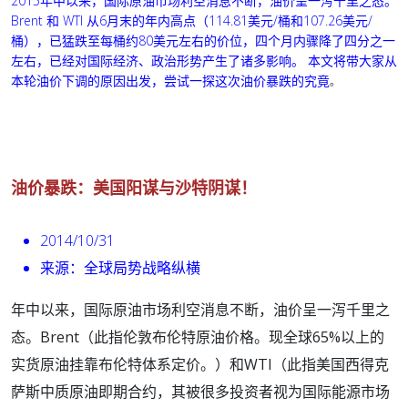
2015年中以来，国际原油市场利空消息不断，油价呈一泻千里之态。
Brent 和 WTI 从6月末的年内高点（114.81美元/桶和107.26美元/
桶），已猛跌至每桶约80美元左右的价位，四个月内骤降了四分之一
左
右，
已经对国际经济、政治形势产生了诸多影响。
本文将带大家从
本轮油价下调的原因出发，尝试一探这次油价暴跌的究竟
。
油价暴跌：美国阳谋与沙特阴谋！
2014/10/31
来源：全球局势战略纵横
年中以来，国际原油市场利空消息不断，油价呈一泻千里之
态。Brent（此指伦敦布伦特原油价格。现全球65%以上的
实货原油挂靠布伦特体系定价。）和WTI（此指美国西得克
萨斯中质原油即期合约，其被很多投资者视为国际能源市场