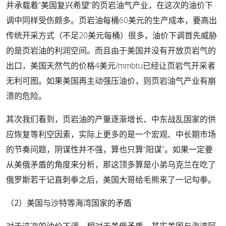
并承载着“美国复兴希望”的页岩油气产业，在这次的油价下
调中同样受伤颇多。页岩油每桶60美元的生产成本，要高出
传统开采方式（不足20美元每桶）很多，油价下调首先威胁
的是页岩油的利润空间。而且由于美国并没有开放页岩气的
出口，美国天然气的价格4美元/mmbtu已经让页岩气开采者
无利可图。如果美国再主动强压油价，则页岩油气产业有崩
溃的危险。
其次我们看到，页岩油的产量逐渐增长、中东战乱国家的供
应恢复等利空因素，实际上更多的是一个宏观、中长期市场
的节奏问题，阴谋性并不强，算也只算“阳谋”。如果一定要
从美俄矛盾的角度来分析，那这顶多算是小弟乌克兰在吃了
俄罗斯若干记直刺拳之后，美国大哥给毛熊来了一记勾拳。
（2）美国与沙特等海湾国家的矛盾