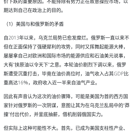
价下跌的重要原因。不能排除有势力正在故意操控市场，以
期达到自己在政治上的目的。
（1）美国与和俄罗斯的矛盾
自2013年以来，乌克兰局势已愈发糜烂。俄罗斯一直以来不
但在正面保持了强硬犀利的攻势，同时又挥舞起能源大棒，
屡屡拿自己对欧洲和国际市场的能源供应和石油美元说事，
大有“挟原油以令天下”之意。本轮油价剧烈下调以来，俄罗
斯遭受沉重打击，毕竟在油价高位时，油气收入占其GDP比
重高达16％，政府收入近一半来自油气产业。
因此有声音认为这次的油价骤降，可能是美国为首的西方国
家针对俄罗斯的一次阴谋，意图让其为在乌克兰乱局中的“莽
撞”付出代价，并釜底抽薪，借机削弱俄国实力。
但实际上这种可能性不大。首先，已成为美国支柱性产业、