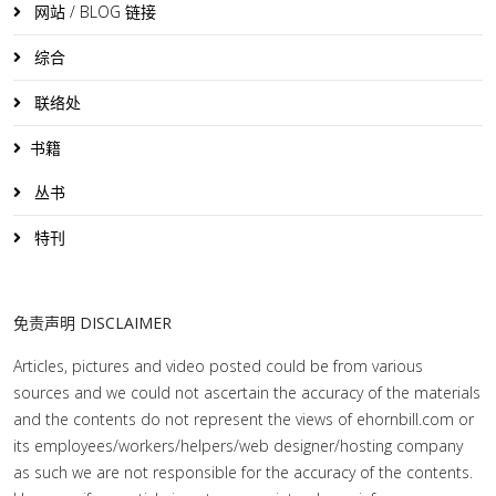
网站 / BLOG 链接
综合
联络处
书籍
丛书
特刊
免责声明 DISCLAIMER
Articles, pictures and video posted could be from various
sources and we could not ascertain the accuracy of the materials
and the contents do not represent the views of ehornbill.com or
its employees/workers/helpers/web designer/hosting company
as such we are not responsible for the accuracy of the contents.