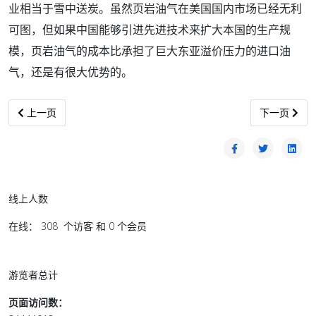
业相当于雪中送炭。虽然页岩油气在美国国内市场已经无利
可图，但如果中国能够引进先进技术来扩大本国的生产规
模，页岩油气的成本比承担了巨大东亚溢价压力的进口油
气，还是有很大优势的。
上一篇文章: 《金钱伐木》明日在雪推介
下一篇文章:
上一页
下一页
线上人数
在线： 308 个访客 和 0 个会员
游览者总计
页面访问数：