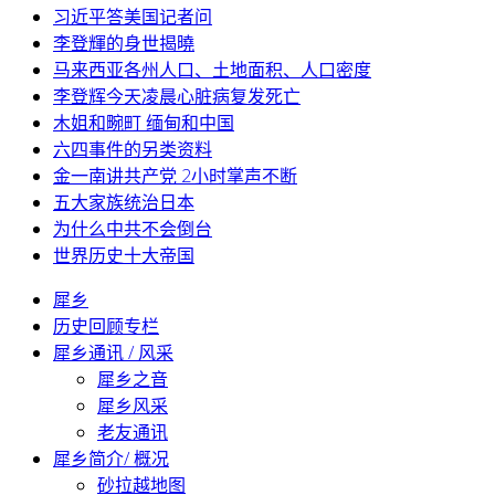
习近平答美国记者问
李登輝的身世揭曉
马来西亚各州人口、土地面积、人口密度
李登辉今天凌晨心脏病复发死亡
木姐和畹町 缅甸和中国
六四事件的另类资料
金一南讲共产党 2小时掌声不断
五大家族统治日本
为什么中共不会倒台
世界历史十大帝国
犀乡
历史回顾专栏
犀乡通讯 / 风采
犀乡之音
犀乡风采
老友通讯
犀乡简介/ 概况
砂拉越地图