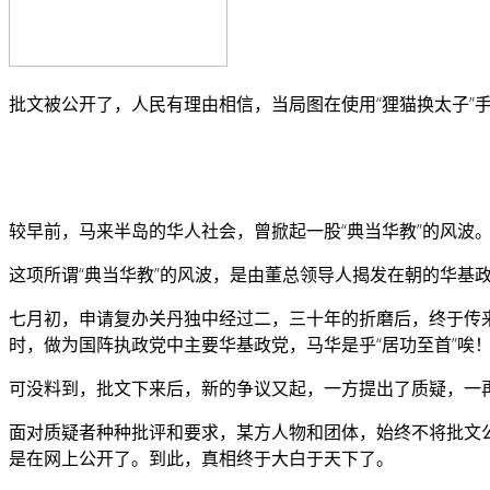
批文被公开了，人民有理由相信，当局图在使用“狸猫换太子”手
较早前，马来半岛的华人社会，曾掀起一股“典当华教”的风波
这项所谓“典当华教”的风波，是由董总领导人揭发在朝的华基
七月初，申请复办关丹独中经过二，三十年的折磨后，终于传来
时，做为国阵执政党中主要华基政党，马华是乎“居功至首”唉
可没料到，批文下来后，新的争议又起，一方提出了质疑，一
面对质疑者种种批评和要求，某方人物和团体，始终不将批文
是在网上公开了。到此，真相终于大白于天下了。