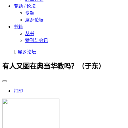
专题 / 论坛
专题
犀乡论坛
书籍
丛书
特刊与会讯
犀乡论坛
有人又图在典当华教吗？（于东）
打印