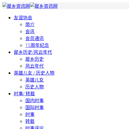
友谊协会
简介
会讯
会员通讯
15周年纪念
犀乡历史/风云年代
犀乡历史
风云年代
英雄儿女 / 历史人物
英雄儿女
历史人物
时事/ 转载
国内时事
国际时事
时事
转载
时事评论