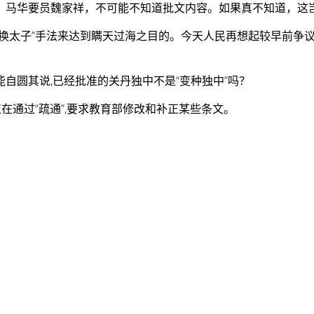
马华要员魏家祥，不可能不知道批文内容。如果真不知道，这岂
换太子”手法来达到瞒天过海之目的。今天人民再想起较早前争议的
自圆其说,已经批准的关丹独中不是“变种独中”吗？
在通过“疏通”,要求教育部修改和补正某些条文。