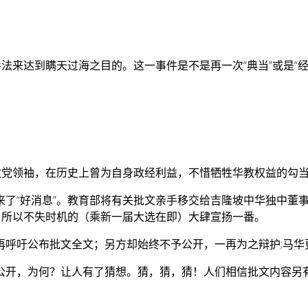
法来达到瞒天过海之目的。这一事件是不是再一次“典当”或是“经
。
政党领袖，在历史上曾为自身政经利益，不惜牺牲华教权益的勾
了“好消息”。教育部将有关批文亲手移交给吉隆坡中华独中董事
！所以不失时机的（乘新一届大选在即）大肆宣扬一番。
再呼吁公布批文全文；另方却始终不予公开，一再为之辩护;马华
公开，为何？让人有了猜想。猜，猜，猜！人们相信批文内容另有