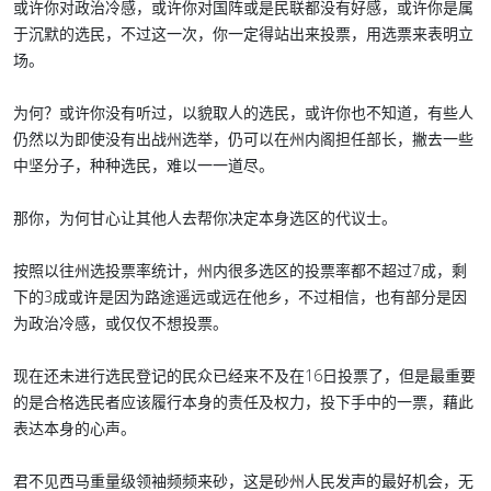
或许你对政治冷感，或许你对国阵或是民联都没有好感，或许你是属
于沉默的选民，不过这一次，你一定得站出来投票，用选票来表明立
场。
为何？或许你没有听过，以貌取人的选民，或许你也不知道，有些人
仍然以为即使没有出战州选举，仍可以在州内阁担任部长，撇去一些
中坚分子，种种选民，难以一一道尽。
那你，为何甘心让其他人去帮你决定本身选区的代议士。
按照以往州选投票率统计，州内很多选区的投票率都不超过7成，剩
下的3成或许是因为路途遥远或远在他乡，不过相信，也有部分是因
为政治冷感，或仅仅不想投票。
现在还未进行选民登记的民众已经来不及在16日投票了，但是最重要
的是合格选民者应该履行本身的责任及权力，投下手中的一票，藉此
表达本身的心声。
君不见西马重量级领袖频频来砂，这是砂州人民发声的最好机会，无