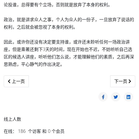
论投谁，总得要有个立场，否则就是放弃了本身的权利。
政治，就是讲求众人之事，个人为众人的一份子，一旦放弃了说话的
权利，之后就会被忽视了本身的权利。
因此，或许你还没有决定要支持谁，或许还未聆听任何一场政治讲
座，但是乘著还剩下3天的时间，现在开始也不迟，不妨听听自己选
区的候选人讲座，听听他们怎么说，才能理解他们的素质，之后再深
思熟虑，平心静气的作出决定。
上一篇文章: 砂拉越为什么会有今天（李健聪）
下一篇文章:
上一页
下一页
线上人数
在线： 186 个访客 和 0 个会员