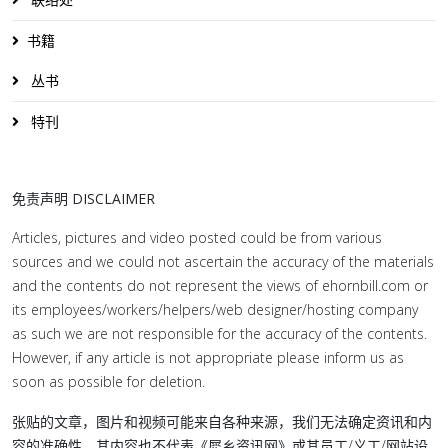
书籍
丛书
特刊
免责声明 DISCLAIMER
Articles, pictures and video posted could be from various
sources and we could not ascertain the accuracy of the materials
and the contents do not represent the views of ehornbill.com or
its employees/workers/helpers/web designer/hosting company
as such we are not responsible for the accuracy of the contents.
However, if any article is not appropriate please inform us as
soon as possible for deletion.
张贴的文章，图片和视频可能来自各种来源，我们无法确定资讯和内
容的准确性，其内容也不代表《犀乡资讯网》或其员工/义工/网站设