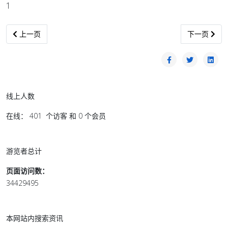
1
上一篇文章: 汉查布拉欣促落实MA63核心权益 争取三分一国席与医
下一篇文章:
上一页
下一页
线上人数
在线： 401 个访客 和 0 个会员
游览者总计
页面访问数：
34429495
本网站内搜索资讯