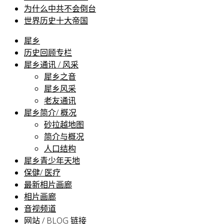
为什么中共不会倒台
世界历史十大帝国
犀乡
历史回顾专栏
犀乡通讯 / 风采
犀乡之音
犀乡风采
老友通讯
犀乡简介/ 概况
砂拉越地图
简介与概况
人口结构
犀乡青少年天地
保健/ 医疗
最新相片画廊
相片画廊
音视频道
网站 / BLOG 链接