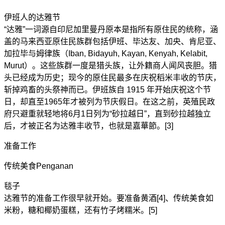
伊班人的达雅节
“达雅”一词源自印尼加里曼丹原本是指所有原住民的统称，涵
盖的马来西亚原住民族群包括伊班、毕达友、加央、肯尼亚、
加拉毕与姆律族（Iban, Bidayuh, Kayan, Kenyah, Kelabit,
Murut）。这些族群一度是猎头族，让外籍商人闻风丧胆。猎
头已经成为历史；现今的原住民最多在庆祝稻米丰收的节庆，
斩掉鸡畜的头祭神而已。伊班族自 1915 年开始庆祝这个节
日，却直至1965年才被列为节庆假日。在这之前，英殖民政
府只避重就轻地将6月1日列为“砂拉越日”，直到砂拉越独立
后，才被正名为达雅丰收节，也就是嘉華節。[3]
准备工作
传统美食Penganan
毯子
达雅节的准备工作很早就开始。要准备黄酒[4]、传统美食如
米粉，糖和椰奶蛋糕，还有竹子烤糯米。[5]