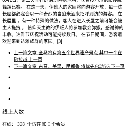
6月1日，第二天举行的活动包括斗鸡，吹管技巧示范和传统
舞蹈比赛。 在这一天，伊班人的家园将向游客开放，每一栋
长屋都必定会以一种奇烈的自酿米酒来招呼到访的游客。 在
长屋里 ，有一种特殊的做法，客人在进入长屋之前可能会被
主人拖拽 。 信仰天主教的伊班人将参加教会弥撒，感谢神的
丰收。达雅节庆祝活动可能持续数日。 在节日期间，游客最
欢迎来到达雅族群的家园。[3]
上一篇文章: 全马将有第五个世界遗产景点 其中一个在
砂拉越
上一页
下一篇文章: 古晋，美里，民都鲁 将优先启动5G
下一页
线上人数
在线： 328 个访客 和 0 个会员