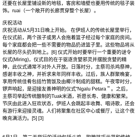
还要在长屋里铺设新的地毯，客房和墙壁也要用传统的毯子装
饰。ruai（一个敞开的长廊贯穿整个长屋）。
庆祝活动
庆祝活动从5月31日晚上开始。 在伊班人的传统长屋里举行，
在仪式前，两个孩子或男人会拖着篮子经过每个家庭的房间。
每个家庭都会把一些不需要的物品扔进篮子里。这些物品将从
长屋的尽头扔到地上。[6] 仪式开始时要举行一个重要的谜令
仪式(Miring)，仪式目的在于驱逐贪婪邪灵并摆脱贪婪的精
神，此仪式通常不对外人开放。日落时分，主祭司杀鸡祭神，
感谢丰收之神，并祈求来年同样丰收。过后，族人群聚晚宴，
享用传统佳肴包括竹筒饭及由椰汁制成的甜糕。午夜零时分，
锣声响起，是迎接友善神明的仪式“Ngalu Petara＂。之后，
主祭司举起传统酿制的Tuak米酒，祈愿长寿、健康和繁荣。
节庆由此进入狂欢状态，伊班人会跳起丰收舞、唱诗歌，还会
有游行来迎接灵魂。人们将聚集在社区中心或餐厅，让这个夜
晚充满活力。[5] [3]