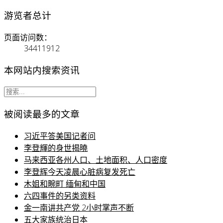
游览者总计
页面访问数：
34411912
本网站内搜索资讯
被阅读最多的文章
习近平答美国记者问
李登輝的身世揭曉
马来西亚各州人口、土地面积、人口密度
李登辉今天凌晨心脏病复发死亡
木姐和畹町 缅甸和中国
六四事件的另类资料
金一南讲共产党 2小时掌声不断
五大家族统治日本