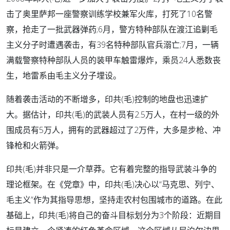
击了奥里萨邦一座警察训练学校兼军火库，打死了10名警
察，抢走了一批武器弹药;6月，警方特种部队在渡江追剿毛
主义分子时遭遇袭击，有39名特种部队官兵溺亡;7月，一辆
满载警察特种部队人员的装甲车触雷爆炸，乘员24人悉数丧
生，地雷系由毛主义分子埋设。
随着袭击活动的不断增多，印共(毛)控制的地盘也迅速扩
大。据估计，印共(毛)的武装人员有2.5万人，在村一级的外
围成员有5万人，拥有的武器超过了2万件，大多是步枪、冲
锋枪和火箭弹。
印共(毛)并非只是一介草莽。它有着完整的指导武装斗争的
理论框架。在《党章》中，印共(毛)决心以“马克思、列宁、
毛主义”作为其指导思想，坚持走农村包围城市的道路。在此
基础上，印共(毛)将自己的奋斗目标划分为3个阶段：近期目