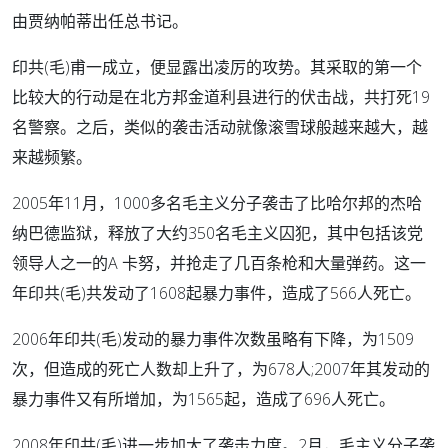
由贾纳帕蒂出任总书记。
印共(毛)甫一成立，便显露出凌厉的攻势。其采取的第一个
比较大的行动是在北方邦金道利县进行的伏击战，共打死19
名警察。之后，类似的袭击活动就像滚雪球般越来越大，越
来越频繁。
2005年11月，1000多名毛主义分子袭击了比哈尔邦的杰哈
纳巴德监狱，释放了大约350名毛主义囚犯，其中包括该党
领导人之一的A 卡努，并抢走了几百条枪和大量弹药。这一
年印共(毛)共发动了1608起暴力事件，造成了566人死亡。
2006年印共(毛)发动的暴力事件次数虽略有下降，为1509
次，但造成的死亡人数却上升了，为678人;2007年其发动的
暴力事件又有所增加，为1565起，造成了696人死亡。
2008年印共(毛)进一步加大了袭击力度。2月，毛主义分子袭