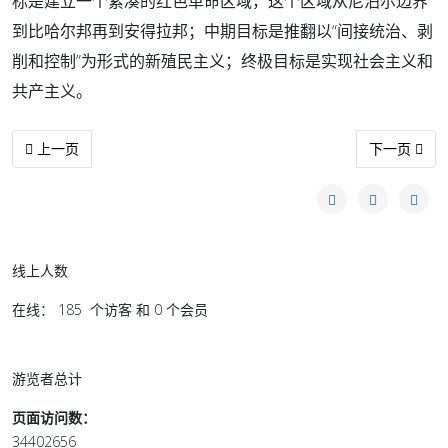
标是建立一个紧凑的红色革命区域，这个区域从尼泊尔边界
到比哈尔邦再到安得拉邦；中期目标是推翻以“间接统治、剥
削和控制”为形式的新殖民主义；终极目标是实现社会主义和
共产主义。
上一篇文章: 丝丝针线情
下一篇文章: 
上一页
下一页
线上人数
在线： 185 个访客 和 0 个会员
游览者总计
页面访问数：
34402656