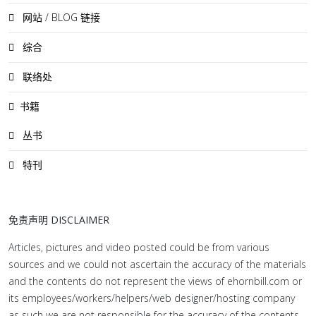
网站 / BLOG 链接
综合
联络处
书籍
丛书
特刊
免责声明 DISCLAIMER
Articles, pictures and video posted could be from various
sources and we could not ascertain the accuracy of the materials
and the contents do not represent the views of ehornbill.com or
its employees/workers/helpers/web designer/hosting company
as such we are not responsible for the accuracy of the contents.