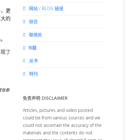
网站 / BLOG 链接
外，更
莫大的
综合
联络处
心。
书籍
展现了
丛书
特刊
督张泰
免责声明 DISCLAIMER
Articles, pictures and video posted
could be from various sources and we
could not ascertain the accuracy of the
materials and the contents do not