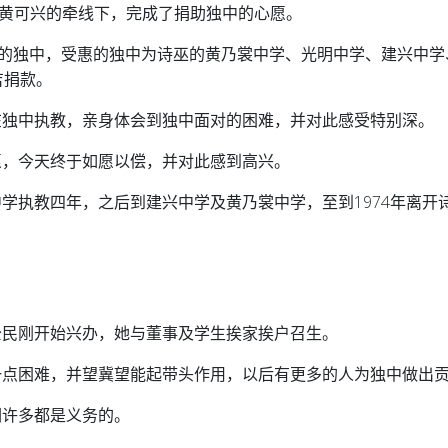
生黄可兴的牵线下，完成了捐助独中的心愿。
街的独中，受惠的独中为诗巫的黄乃裳中学、光明中学、建兴中学
吉捐款。
在独中执教，亲身体会到独中面对的困难，并对此感受特别深。
愿，今天终于如愿以偿，并对此感到高兴。
学执教四年，之后到建兴中学及黄乃裳中学，至到1974年离开
公民刚开始兴办，她与董事及学生挨家挨户召生。
一点困难，并望冀望能起带头作用，以后有更多的人为独中做出
们许多都是义务的。