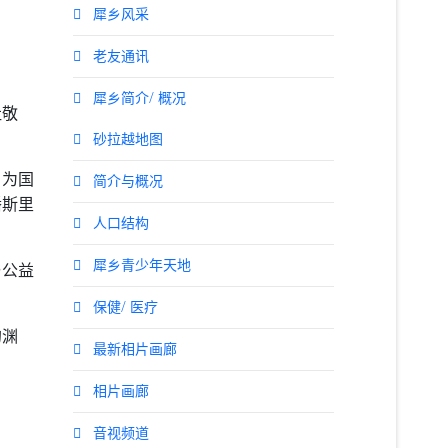
犀乡风采
老友通讯
犀乡简介/ 概况
社敬
砂拉越地图
，为国
简介与概况
潘斯里
人口结构
犀乡青少年天地
与公益
保健/ 医疗
的渊
最新相片画廊
相片画廊
音视频道