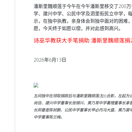
潘斯里魏顺莲于今午
在今午潘斯里移交了200
学、建兴中学、公民中学及泗里街民立中学，每
示，在独中执教，亲身体会到独中面对的困难
愿，今天终于如愿以偿，并对此感到高兴。
诗巫华教获大手笔捐助 潘斯里魏顺莲捐2
2026年6月13日
五间独中在领取捐款后与潘斯里魏顺莲(左8)合影，左起
尚信、建兴中学董事长张锦兴、黄乃常中学署理董事长拿
长邦曼查陈祯鹏、公民中学董事长甲必丹冯大盛、黄乃裳
中学董事陈兰梅。