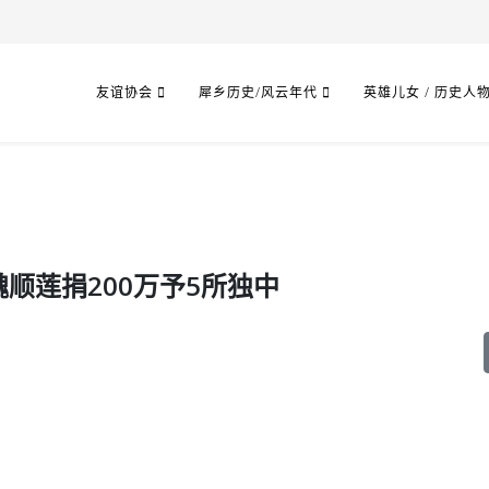
友谊协会
犀乡历史/风云年代
英雄儿女 / 历史人
顺莲捐200万予5所独中