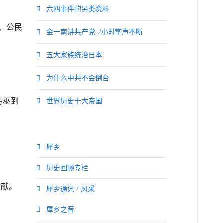
六四事件的另类资料
、公民
金一南讲共产党 2小时掌声不断
五大家族统治日本
为什么中共不会倒台
诗巫到
世界历史十大帝国
犀乡
历史回顾专栏
贡献。
犀乡通讯 / 风采
犀乡之音