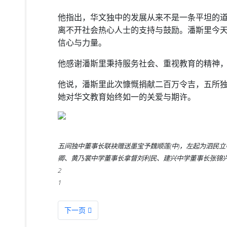
他指出，华文独中的发展从来不是一条平坦的
离不开社会热心人士的支持与鼓励。潘斯里今
信心与力量。
他感谢潘斯里秉持服务社会、重视教育的精神
他说，潘斯里此次慷慨捐献二百万令吉，五所
她对华文教育始终如一的关爱与期许。
五间独中董事长联袂赠送墨宝予魏顺莲(中)，左起为泗民
卿、黄乃裳中学董事长拿督刘利民、建兴中学董事长张锦
2
1
下一篇文章: 邢伟平：中中校友会推动华教文化传
下一页