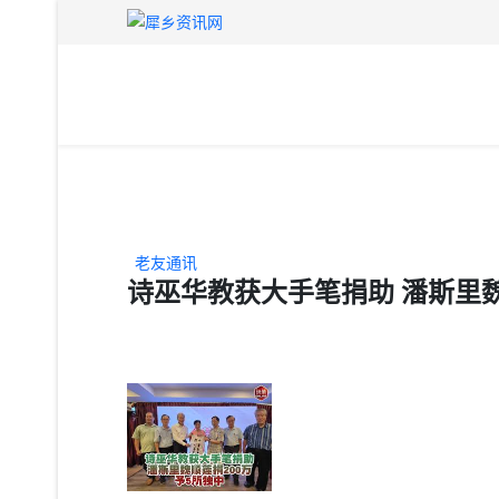
老友通讯
诗巫华教获大手笔捐助 潘斯里魏