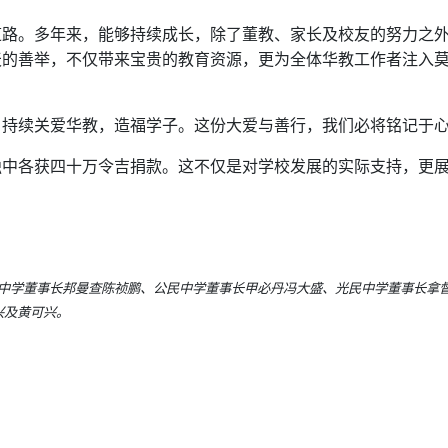
道路。多年来，能够持续成长，除了董教、家长及校友的努力之
天的善举，不仅带来宝贵的教育资源，更为全体华教工作者注入
，持续关爱华教，造福学子。这份大爱与善行，我们必将铭记于
独中各获四十万令吉捐款。这不仅是对学校发展的实际支持，更
立中学董事长邦曼查陈祯鹏、公民中学董事长甲必丹冯大盛、光民中学董事长拿
兴及黄可兴。
承 为中砂友好注入动力