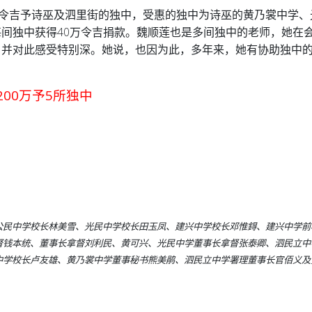
万令吉予诗巫及泗里街的独中，受惠的独中为诗巫的黄乃裳中学、
间独中获得40万令吉捐款。
魏顺莲也是多间独中的老师，她在
，并对此感受特别深。
她说，也因为此，多年来，她有协助独中
00万予5所独中
为公民中学校长林美雪、光民中学校长田玉凤、建兴中学校长邓惟鍀、建兴中学前
督钱本统、董事长拿督刘利民、黄可兴、光民中学董事长拿督张泰卿、泗民立中
中学校长卢友雄、黄乃裳中学董事秘书熊美鹃、泗民立中学署理董事长官佰义及