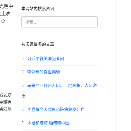
光明中
本网站内搜索资讯
会上表
的心
被阅读最多的文章
习近平答美国记者问
李登輝的身世揭曉
马来西亚各州人口、土地面积、人口密
校长郑
度
学董事
李登辉今天凌晨心脏病复发死亡
黄乃常
木姐和畹町 缅甸和中国