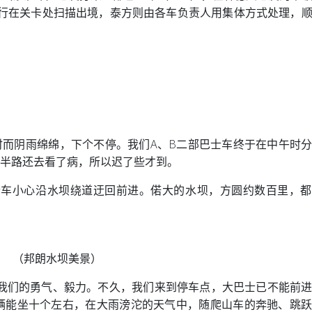
是自行在关卡处扫描出境，泰方则由各车负责人用集体方式处理，
又时而阴雨绵绵，下个不停。我们A、B二部巴士车终于在中午时
，半路还去看了病，所以迟了些才到。
车小心沿水坝绕道迂回前进。偌大的水坝，方圆约数百里，都
（邦朗水坝美景）
我们的勇气、毅力。不久，我们来到停车点，大巴士已不能前
辆能坐十个左右，在大雨滂沱的天气中，随爬山车的奔驰、跳