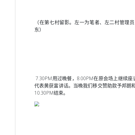
（在第七村留影。左一为笔者、左二村管理员
东）
7.30PM用过晚餐，8.00PM在原会场上
代表黄获富讲话。当晚我们移交赞助款予邦朗
10.30PM结束。