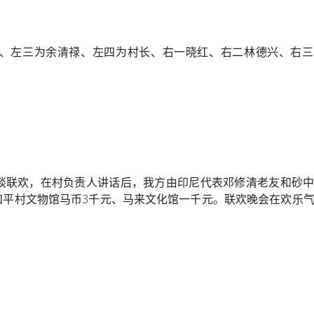
、左三为余清禄、左四为村长、右一晓红、右二林德兴、右三
继续座谈联欢，在村负责人讲话后，我方由印尼代表邓修清老友和砂
和平村文物馆马币3千元、马来文化馆一千元。联欢晚会在欢乐