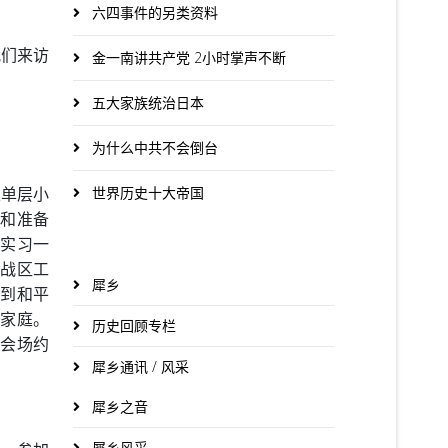
六四事件的另类资料
我们来访
金一南讲共产党 2小时掌声不断
。
五大家族统治日本
为什么中共不会倒台
立单层小
世界历史十大帝国
计和准备
场实习一
三战区工
犀乡
回到和平
命家庭。
历史回顾专栏
到会场约
犀乡通讯 / 风采
犀乡之音
犀乡风采