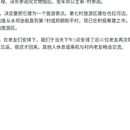
禄、诗东参观完文物馆后，坐车到公主第7村参观。
办，决定要把它建为一个旅游景点。第七村旅游区建在也拉河边
直接从水坝坐船直到第7村或邦朗和平村，现已在积极筹建之中
的旅游区。
，在老友们安排下，我们于当天下午3点安排了近40位老友再次
连忘返，很迟才回来。其他人休息或乘机与村内老友畅谈交流。