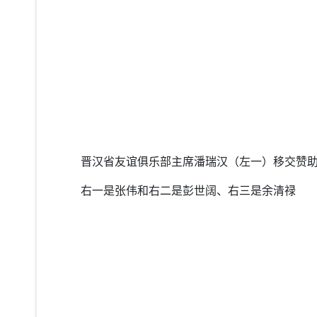
晋汉省友谊俱乐部主席潘瑞汉（左一）移交赞
右一是张伟和右二是彭世阔、右三是余清禄