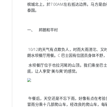
槟城北上，於7.00AM左右抵达边界。马方
泰国。
一、
邦朗和平村
10/12的天气有点欺负人，时而大雨滂沱、
朗水坝餐厅用餐。C 巴士因有位团员身体不舒
水坝餐厅位于也拉河尾的山顶。我们乘坐巴士
底，让人享受“美与爽”的感觉。
午餐后，天空还是不忘下雨，好像有点在考验
冒雨分乘十几部爬山车，经改良的爬山车，每