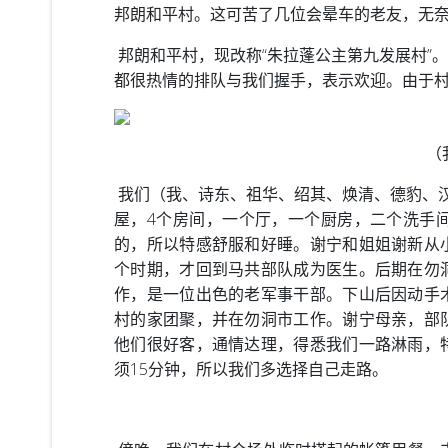
邦朗和平村。这可苦了几位会晕车的老友，无
邦朗和平村，现改称“朱拉蓬公主第九发展村”
都很热情的排队与我们握手，表示欢迎。由于
（
我们（我、诗东、祖华、绍其、焕清、德豹、汉
屋，4个房间，一个厅，一个厨房，二个洗手
的，所以特感舒服和好睡。谢宁和姐姐谢新从
个时期，才回到马共部队成为医生。后期在勿
作，是一位出色的老军事干部。下山后因动手
村的家团聚，并在勿洞市工作。谢宁母亲，部
他们很好客，通情达理，得悉我们一路淋雨，
须15分钟，所以我们多选择自己走路。