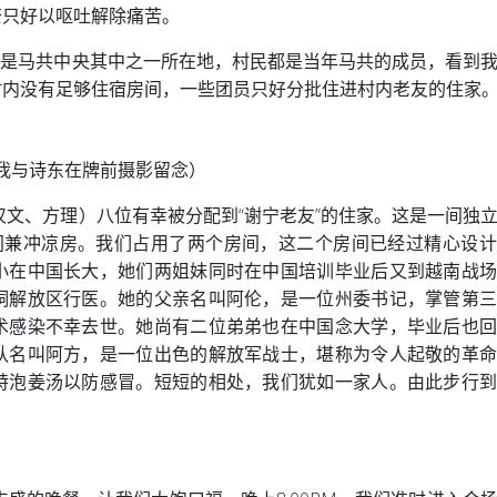
奈只好以呕吐解除痛苦。
。是马共中央其中之一所在地，村民都是当年马共的成员，看到
村内没有足够住宿房间，一些团员只好分批住进村内老友的住家
我与诗东在牌前摄影留念）
文、方理）八位有幸被分配到“谢宁老友”的住家。这是一间独
间兼冲凉房。我们占用了两个房间，这二个房间已经过精心设
小在中国长大，她们两姐妹同时在中国培训毕业后又到越南战
洞解放区行医。她的父亲名叫阿伦，是一位州委书记，掌管第
术感染不幸去世。她尚有二位弟弟也在中国念大学，毕业后也
队名叫阿方，是一位出色的解放军战士，堪称为令人起敬的革
特泡姜汤以防感冒。短短的相处，我们犹如一家人。由此步行