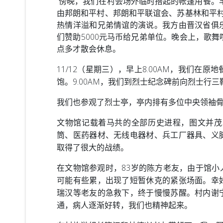
傍晚，我们在村会场外临时搭起的帐篷用餐。丰
由邦朗和平村、邦朗和平联谊会、苏基林和平村
热情洋溢和兄弟情谊的演说。我方由晋汉省俱
们赞助5000元马币给兄弟单位。晚会上，歌
点多才散会休息。
11/12（星期三），早上8.00AM，我们
饱。9.00AM，我们到烈士纪念碑前向烈士
我们也参观了烈士亭，亭内排有多位中央领袖
文物馆记载着马共的全部历史进程，图文并茂
筒、医药器材、无线电器材、兵工厂器具、义
取得了很大的战绩。
在文物馆参观时，83岁的陈方老友，由于馆小
可能有些累，出现了短暂休克的紧张场面。幸
瑞汉等老友的急救下，终于慢慢苏醒。村内谢
通，病人逐渐好转，我们也精神起来。