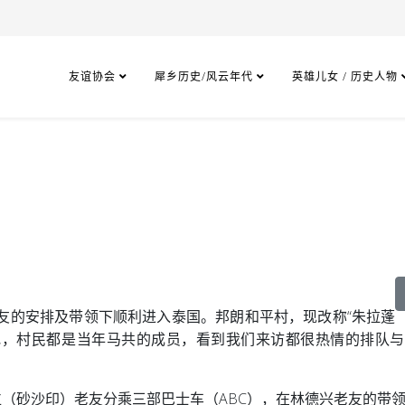
友谊协会
犀乡历史/风云年代
英雄儿女 / 历史人物
老友的安排及带领下顺利进入泰国。
邦朗和平村，现改称“朱拉蓬
地，村民都是当年马共的成员，看到我们来访都很热情的排队
21位（砂沙印）老友分乘三部巴士车（ABC），在林德兴老友的带