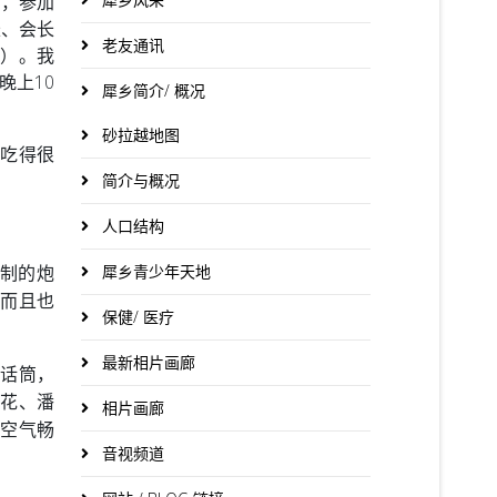
场，参加
长、会长
老友通讯
书）。我
晚上10
犀乡简介/ 概况
砂拉越地图
，吃得很
。
简介与概况
人口结构
制的炮
犀乡青少年天地
，而且也
保健/ 医疗
最新相片画廊
的话筒，
松花、潘
相片画廊
内空气畅
音视频道