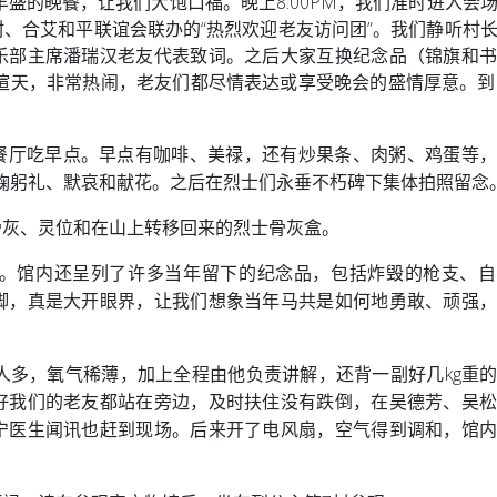
盛的晚餐，让我们大饱口福。晚上8.00PM，我们准时进入会
、合艾和平联谊会联办的“热烈欢迎老友访问团”。我们静听村
乐部主席潘瑞汉老友代表致词。之后大家互换纪念品（锦旗和
舞喧天，非常热闹，老友们都尽情表达或享受晚会的盛情厚意。到
在原地餐厅吃早点。早点有咖啡、美禄，还有炒果条、肉粥、鸡蛋等
行三鞠躬礼、默哀和献花。之后在烈士们永垂不朽碑下集体拍照留念
骨灰、灵位和在山上转移回来的烈士骨灰盒。
。馆内还呈列了许多当年留下的纪念品，包括炸毁的枪支、自
脚，真是大开眼界，让我们想象当年马共是如何地勇敢、顽强
人多，氧气稀薄，加上全程由他负责讲解，还背一副好几kg重
好我们的老友都站在旁边，及时扶住没有跌倒，在吴德芳、吴
宁医生闻讯也赶到现场。后来开了电风扇，空气得到调和，馆