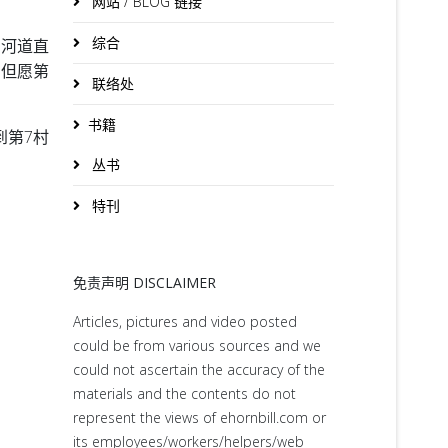
网站 / BLOG 链接
综合
，河道直
。但愿第
联络处
书籍
到第7村
丛书
特刊
免责声明 DISCLAIMER
Articles, pictures and video posted
could be from various sources and we
could not ascertain the accuracy of the
materials and the contents do not
represent the views of ehornbill.com or
its employees/workers/helpers/web