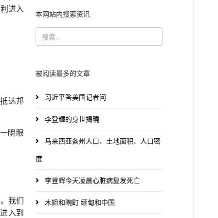
顺利进入
本网站内搜索资讯
被阅读最多的文章
习近平答美国记者问
分抵达邦
李登輝的身世揭曉
一瞬眼
马来西亚各州人口、土地面积、人口密
度
李登辉今天凌晨心脏病复发死亡
进。我们
木姐和畹町 缅甸和中国
跃进入到