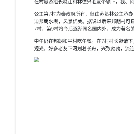
在村旅游组长晓江和林德兴老友带领下，我、阿
公主第7村为泰政府所有，但由苏基林公主承
迫邦朗水坝，风景优美。据说以后来邦朗村可
7村，第9村将今后逐渐闻名国内外，成为著名
中午仍在邦朗和平村吃午餐。在7村村长邀请下
观光，好多老友下河划着长舟，兴致勃勃，流