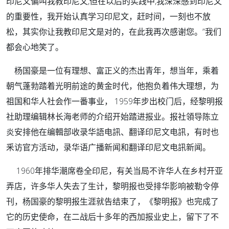
印尼文偏叫我教印尼文,但在以后的实践中,我深深感到印尼文
的重要性，我开始认真学习印尼文，赶时间，一刻也不放
松，其实你让我教印尼文是对的，在此我再次感谢您。”我们
都会心地笑了。
杨国豪是一位有理想、富正义的杰出青年，想当年，乘着
朝气蓬勃踏着光明前途的黄金时代，他抱负着伟大理想，为
祖国和华人社会作一番事业， 1959年步出校门后，经黎明报
社助理编辑林长海老师的介绍开始踏进报业。报社領导陈立
炎安排他在编輯部收录华語电訊、翻译印尼文电訊，有时也
釆访官方活动，录华语广播新闻和翻译印尼文电訊新闻。
1960年排华潮席卷全印尼，有关当局不许华人在乡村开亚
弄店，许多华人失去了生计，黎明报也受排华影响被勒令停
刊，杨国豪的黎明报生涯就告结束了，《黎明报》也完成了
它的历史使命，在二战后十多年的西加报业史上，留下了不