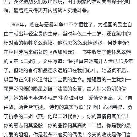
开，多次把朋友们救出险境，由于频繁的活动受到探子的盯
哨，最后燕只得离开内线转入实地斗争。
1968年，燕在与恶暴斗争中不幸牺牲了，为祖国的民主自
由奉献出年轻宝贵的生命，当时年仅二十二岁。还在狱中的
杨对燕的牺牲多么悲愤。他哀思悠悠,悲情渺渺，何处申诉？
在林世芳后来编著的《西加风云》一书中收集了他怀念翠燕
的文章《二姐》，文中写道：“屈指算来她离开人世已40多年
了，但她的言行和品德永远烙印在我们心中，她坚贞不屈，
以至为正义和公道付出了宝贵的生命。她短暂的一生犹如一
颗异彩闪烁的陨星划破了漆黑的夜幕，给人捎来黎明的信
息；她的英勇事迹不就是“生命诚可贵，爱情价更高，为了自
由故，两者皆可抛。”诗句的真实写照吗？啊！心地善良、勇
于抗争的二姐（燕，他以二姐代言），你的真情何其圣洁！
你的意志何其坚毅！你的品德何其高尚！二姐，你是我的最
亲爱的姐姐，你是我永不磨灭的偶像！今天的收获是你们当