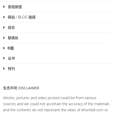
音视频道
网站 / BLOG 链接
综合
联络处
书籍
丛书
特刊
免责声明 DISCLAIMER
Articles, pictures and video posted could be from various
sources and we could not ascertain the accuracy of the materials
and the contents do not represent the views of ehornbill.com or