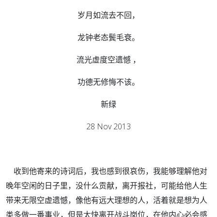
岁月如流去不回，
龙钟老态鬓毛衰。
流光虚度空遗憾 ，
功德无修悔不该。
新绿
28 Nov 2013
收到他寄来的诗词后，我也感到很哀伤，我能够理解他对
晚年空闲的日子里，没什么贡献，离开报社，可能给他人生
带来无限空虚遗憾，像他有远大理想的人，活着就是想为人
类多做一番事业，但是太快离开战斗岗位，在他内心必会感