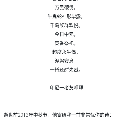
万民鞭伐，
牛鬼蛇神形毕露，
千岛族群欢悦。
今日中元，
焚香祭祀，
超度永生偈，
涅磐安息，
一樽还酹先烈。
印尼一老友叩拜
逝世前2013年中秋节，他寄给我一首非常忧伤的诗：