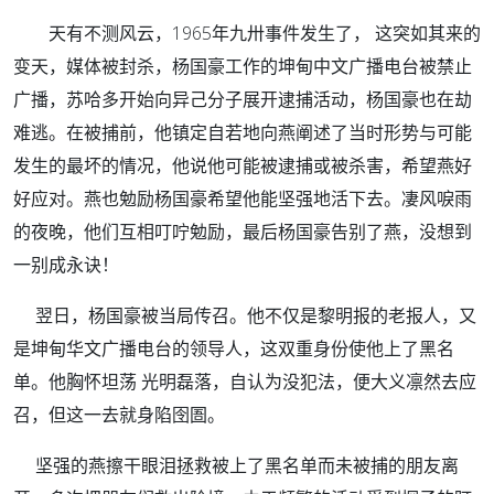
天有不测风云，1965年九卅事件发生了， 这突如其来的
变天，媒体被封杀，杨国豪工作的坤甸中文广播电台被禁止
广播，苏哈多开始向异己分子展开逮捕活动，杨国豪也在劫
难逃。在被捕前，他镇定自若地向燕阐述了当时形势与可能
发生的最坏的情况，他说他可能被逮捕或被杀害，希望燕好
好应对。燕也勉励杨国豪希望他能坚强地活下去。凄风唳雨
的夜晚，他们互相叮咛勉励，最后杨国豪告别了燕，没想到
一别成永诀！
翌日，杨国豪被当局传召。他不仅是黎明报的老报人，又
是坤甸华文广播电台的领导人，这双重身份使他上了黑名
单。他胸怀坦荡 光明磊落，自认为没犯法，便大义凛然去应
召，但这一去就身陷囹圄。
坚强的燕擦干眼泪拯救被上了黑名单而未被捕的朋友离