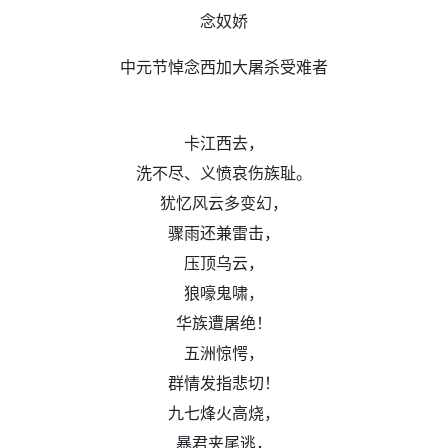
念奴娇
中元节悼念西加大屠杀受难者
卡江西去，
洗不尽、义愤哀伤族耻。
犹忆风云多变幻，
骤雨还兼雷击，
压顶乌云，
狼嚎鬼啸，
华族遭屠绝！
五洲惊愕，
群情发指悲切！
九七烽火高烧，
暴君夹尾逃，