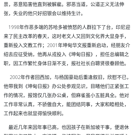
祟，恶意陷害他直到被解雇。邪恶当道，公道正义无法伸
张，失业的他只好招银会以维持生计。
1998年作恶多端的苏哈多被愤怒的人群拉下了台，印尼迎
来了民主改革的春天，这时老文人又回到文化界大显身手，
重新投入文教工作；2001年坤甸华文报重新启动，经朋友介
绍去应征受纳，他再从戎投入《坤甸日报》，担任总编辑之
职，因工作繁忙身体日渐不支，报社社长白聰贤很眷顾他。
2002年作者回西加，与杨国豪劫后重逢叙旧，欣慰不已，
他带我到《坤甸日报》办公处参观见识，目睹他们正紧张工
作的情况，报馆仅几张办公桌，但麻雀虽小五脏具全。他对
工作非常认真，不骄傲自大，能团结同事，大家和睦相处，
工作起来也就显得愉快顺利。
最近几年来因年事已高，也因孩子在新加坡干事，便退休