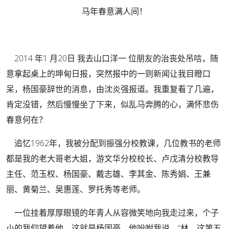
马年春意满人间！
2014 年1 月20日 我去山口洋一 位朋友的治丧处吊唁，随
意拿起桌上的坤甸日报，突然报中的一则新闻让我目瞪口
呆，杨国豪辞世的消息，由沈炎强报道。我重复看了几遍，
肯定没错，然后慢慢坐了下来，似乱马奔腾的心，满怀悲伤
春意何在？
追忆1962年，我被分配到振强分校教课，几位教书的老师
都是我的老大哥老大姐，游文华分校校长、卢戊清分校教导
主任、范玉权、杨国豪、戴志雄、李其金、陈秀娟、王兼
丽、黄菊兰、吴惠莲、罗托秀等老师。
一位挂着厚厚眼镜的年青人从容微笑地向我走过来，个子
小的我仰望着他，这就是杨国豪。他吩咐我说，“林，这第五