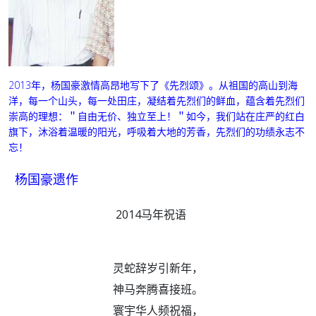
2013年，杨国豪激情高昂地写下了《先烈颂》。
从祖国的高山到海
洋，
每一个山头，
每一处田庄，
凝结着先烈们的鲜血，
蕴含着先烈们
崇高的理想：
＂自由无价、独立至上！＂
如今，
我们站在庄严的红白
旗下，
沐浴着温暖的阳光，
呼吸着大地的芳香，
先烈们的功绩永志不
忘！
杨国豪遗作
2014马年祝语
灵蛇辞岁引新年，
神马奔腾喜接班。
寰宇华人频祝福，