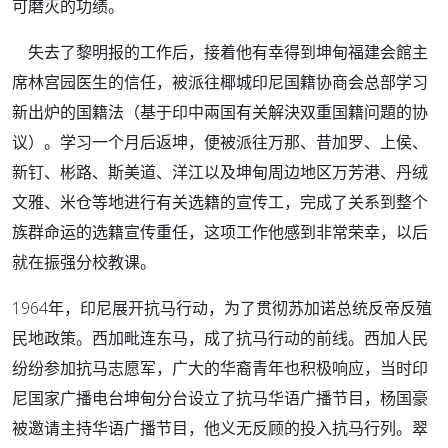
可磨灭的功绩。
失去了黎明报的工作后，接着他有幸得到坤甸福建会館主
席林宫园医生的信任，被派往椰城印尼国籍协商会总部学习
新出炉的国籍法（基于印中兩国有关解決双重国籍问題的协
议）。学习一个月后返坤，便被派往万那、昔加罗、上侯、
新钉、彬路、斯美道、洋江以及坤甸周边地区万芳港、丹绒
文雅、米仓等地进行有关选籍的宣传工，完成了关系到整个
族群命运的选籍宣传重任，这项工作他感到非常荣幸，以后
就在振强分校教课。
1964年，印尼展开抗马行动，为了贯彻苏加诺总统反帝反殖
民地政策。西加毗连东马，成了抗马行动的前线。西加人民
纷纷参加抗马志愿军，广大的华裔青年也积极响应，当时印
尼国家广播电台坤甸分台设立了抗马华语广播节目，杨国豪
被邀请主持华语广播节目，他义无反顾的投入抗马行列。翠