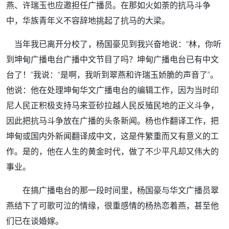
燕、许瑞玉也应邀担任广播员。在那如火如荼的抗马斗争
中，华族青年义不容辞地挑起了抗马的大梁。
当年我已离开分校了，杨国豪见到我兴奋地说：“林，你听
到坤甸广播电台广播中文节目了吗？坤甸广播电台已有中文
台了！”我说：“是啊，我听到翠燕和许瑞玉娇脆的声音了”。
他说：他在处理坤甸华文广播电台的编辑工作，因为当时印
尼人民正积极支持马来亚砂拉越人民反殖民地的正义斗争，
因此把抗马斗争放在广播的头条新闻。杨也作翻译工作，把
坤甸或国内外新闻翻译成中文，这是件繁重而又有意义的工
作。是的，他在人生的黄金时代，做了不少平凡却又伟大的
事业。
在搞广播电台的那一段时间里，杨国豪与华文广播员翠
燕结下了可歌可泣的情缘，很重感情的杨热恋着燕，甚至他
们已在谈婚嫁。