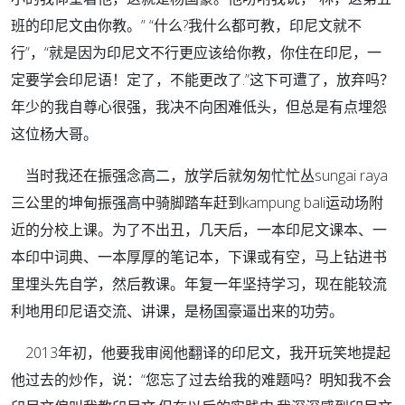
班的印尼文由你教。” “什么?我什么都可教，印尼文就不
行”，“就是因为印尼文不行更应该给你教，你住在印尼，一
定要学会印尼语！定了，不能更改了.”这下可遭了，放弃吗？
年少的我自尊心很强，我决不向困难低头，但总是有点埋怨
这位杨大哥。
当时我还在振强念高二，放学后就匆匆忙忙丛sungai raya
三公里的坤甸振强高中骑脚踏车赶到kampung bali运动场附
近的分校上课。为了不出丑，几天后，一本印尼文课本、一
本印中词典、一本厚厚的笔记本，下课或有空，马上钻进书
里埋头先自学，然后教课。年复一年坚持学习，现在能较流
利地用印尼语交流、讲课，是杨国豪逼出来的功劳。
2013年初，他要我审阅他翻译的印尼文，我开玩笑地提起
他过去的炒作，说：“您忘了过去给我的难题吗？明知我不会