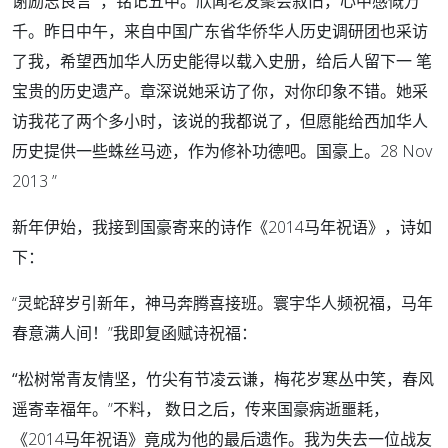
谢励志良言 ，铭记五中。欣闻老友聚会叙旧，心中感慨万
千。昨日中午，来自中国广东省华侨华人历史调研团也采访
了我，希望西加华人历史能得以载入史册，给后人留下一 笔
宝贵的历史遗产。章深说她采访了你，对你印象不错。她采
访我花了两个多小时，该说的我都说了，但愿能给西加华人
历史提供一些蛛丝马迹，作为修补功德吧。国豪上。28 Nov
2013 ”
新年伊始，我接到国豪寄来的诗作《2014马年祝语》，诗如
下：
“灵蛇辞岁引新年，神马奔腾喜接班。寰宇华人频祝福，马年
春意满人间！”我即复函赋诗
祝福：
“
松树常青友情坚，竹尖有节凌云谦，梅花岁寒丛中笑，春风
遥寄幸福年。”不料， 数日之后，传来国豪病逝噩耗，
《2014马年祝语》竟成为他的最后遗作。我为失去一位战友