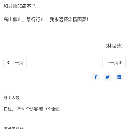
和导师悲痛不已。
高山仰止，景行行止！我永远怀念杨国豪！
(林世芳）
上一篇文章: 方山谈认清方向
下一篇文章:
上一页
下一页
线上人数
在线： 256 个访客 和 0 个会员
游览者总计