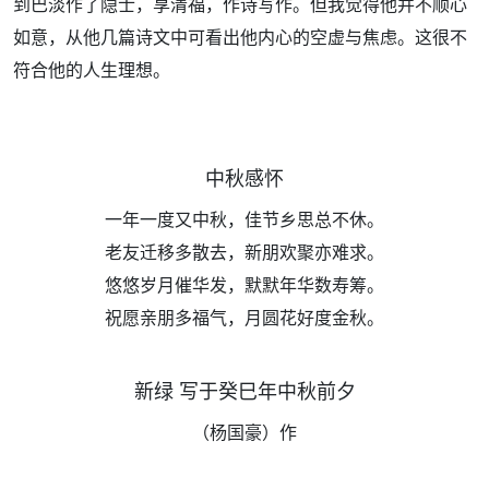
到巴淡作了隐士，享清福，作诗写作。但我觉得他并不顺心
如意，从他几篇诗文中可看出他内心的空虚与焦虑。这很不
符合他的人生理想。
中秋感怀
一年一度又中秋，佳节乡思总不休。
老友迁移多散去，新朋欢聚亦难求。
悠悠岁月催华发，默默年华数寿筹。
祝愿亲朋多福气，月圆花好度金秋。
新绿 写于癸巳年中秋前夕
（杨国豪）作