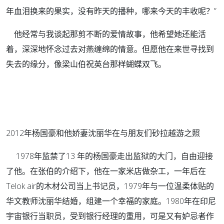
年血泪换来的果实，没有昨天的播种，哪来今天的丰收呢？”
他经常与我谈起那剪不断的爱情故事，他希望她还能活
着，深深地怀念过去对燕缠绵的情意。但愿他在来世寻找到
失去的缘分，像梁山伯祝英台那样蝴蝶双飞。
2012年杨国豪和他娇妻沈丽华在与朋友们砂拉越游之照
1978年监禁了13 年的杨国豪走出监狱的大门，自由迎接
了他。在张伯的介绍下，他在一家米店做杂工，一年后在
Telok air的木材公司当上书记员，1979年与一位温柔体贴的
华文教师沈丽华结婚，组建一个幸福的家庭。1980年在印尼
宇宙银行当职员，受到银行经理的重用，可是又有妒忌者作