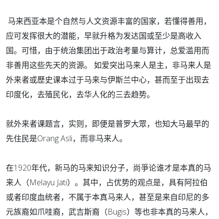
马来西亚本是个自然与人文资源丰富的国家，若懂得善用，
应可发挥很大的潜能，早就升格为发达国或至少是高收入
国。可惜，由于统治集团出于政治考量与算计，总爱滥用而
非善用这些先天的资源。 如爱突出马来人是主，非马来人是
外来者或歷史课本过于马来与伊斯兰中心，甚而至于出现去
印度化，去殖民化，去华人化的三去趋势。
就外来者课题言，实则，即便是普罗大眾，也知大马最早的
先住民是Orang Asli，而非马来人。
在1920年代，新马的马来知识分子，尚爭论谁才是本真的马
来人（Melayu Jati）。其中，占优势的观点是，具有阿拉伯
或者印度血统者，不属于本真马来人，甚至是来自印尼的多
元族裔如爪哇裔，武吉斯裔（Bugis）等也非本真的马来人，