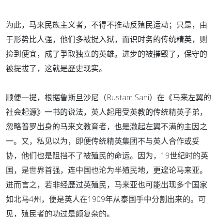
为此，马来民族主义者，不得不推动反殖民运动；只是，由
于形势比人强，他们多被捉入狱，而识时务的传统精英，则
捡到便宜，成了爭取独立的英雄。进步的被摧毁了，保守的
被提拔了，这就是歷史现实。
顺便一提，根据鲁斯旦沙尼（Rustam Sani）在《马来左翼的
社会起源》一书的说法，英人起用受英教的传统精英子弟，
忽略普罗出身的马来文教育者，也是激起左翼不满的主因之
一。又，私见以为，即便传统精英集团不与英人合作或妥
协，他们也是阻挡不了被殖民的命运。因为，19世纪时的英
国，是世界首强，连中国也沦为半殖民地，更遑论马来亚。
进而言之，若非经歷过英殖民，马来亚也可能出现多个国家
如北马4州，便是英人在1909年从泰国手中分割出来的。可
见，殖民者的功过是颇复杂的。