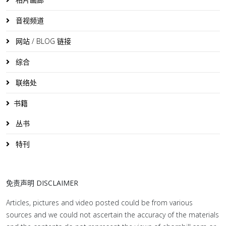
音视频道
网站 / BLOG 链接
综合
联络处
书籍
丛书
特刊
免责声明 DISCLAIMER
Articles, pictures and video posted could be from various
sources and we could not ascertain the accuracy of the materials