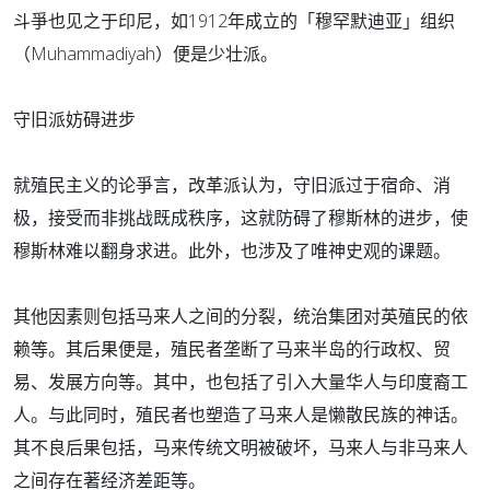
斗爭也见之于印尼，如1912年成立的「穆罕默迪亚」组织
（Muhammadiyah）便是少壮派。
守旧派妨碍进步
就殖民主义的论爭言，改革派认为，守旧派过于宿命、消
极，接受而非挑战既成秩序，这就防碍了穆斯林的进步，使
穆斯林难以翻身求进。此外，也涉及了唯神史观的课题。
其他因素则包括马来人之间的分裂，统治集团对英殖民的依
赖等。其后果便是，殖民者垄断了马来半岛的行政权、贸
易、发展方向等。其中，也包括了引入大量华人与印度裔工
人。与此同时，殖民者也塑造了马来人是懒散民族的神话。
其不良后果包括，马来传统文明被破坏，马来人与非马来人
之间存在著经济差距等。