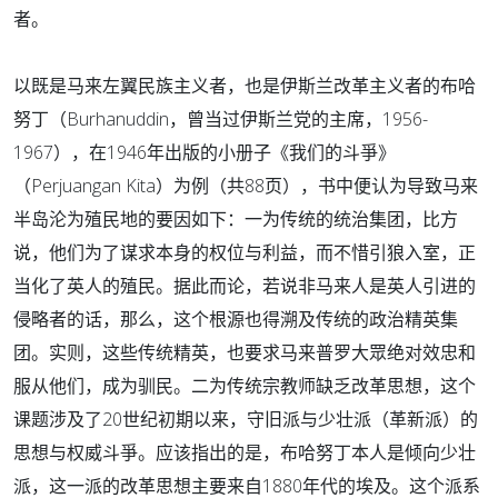
者。
以既是马来左翼民族主义者，也是伊斯兰改革主义者的布哈
努丁（Burhanuddin，曾当过伊斯兰党的主席，1956-
1967），在1946年出版的小册子《我们的斗爭》
（Perjuangan Kita）为例（共88页），书中便认为导致马来
半岛沦为殖民地的要因如下：一为传统的统治集团，比方
说，他们为了谋求本身的权位与利益，而不惜引狼入室，正
当化了英人的殖民。据此而论，若说非马来人是英人引进的
侵略者的话，那么，这个根源也得溯及传统的政治精英集
团。实则，这些传统精英，也要求马来普罗大眾绝对效忠和
服从他们，成为驯民。二为传统宗教师缺乏改革思想，这个
课题涉及了20世纪初期以来，守旧派与少壮派（革新派）的
思想与权威斗爭。应该指出的是，布哈努丁本人是倾向少壮
派，这一派的改革思想主要来自1880年代的埃及。这个派系