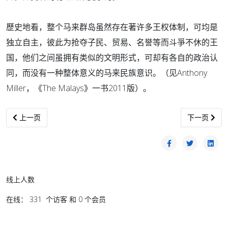
歷史地看，整个马来群岛虽然存在著许多王权体制，可均是
独立自主，彼此为抢夺子民、贸易、名誉等而斗爭不休的王
国，他们之间虽拥有类似的文明形式，可却有各自的政治认
同，而没有一种整体意义的马来民族意识。（见Anthony
Miller，《The Malays》一书2011版）。
上一篇文章: 霹雳原住民维护祖先习俗地
下一篇文章:
上一页
下一页
线上人数
在线： 331 个访客 和 0 个会员