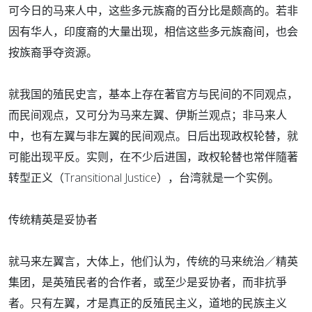
可今日的马来人中，这些多元族裔的百分比是颇高的。若非
因有华人，印度裔的大量出现，相信这些多元族裔间，也会
按族裔爭夺资源。
就我国的殖民史言，基本上存在著官方与民间的不同观点，
而民间观点，又可分为马来左翼、伊斯兰观点；非马来人
中，也有左翼与非左翼的民间观点。日后出现政权轮替，就
可能出现平反。实则，在不少后进国，政权轮替也常伴隨著
转型正义（Transitional Justice），台湾就是一个实例。
传统精英是妥协者
就马来左翼言，大体上，他们认为，传统的马来统治／精英
集团，是英殖民者的合作者，或至少是妥协者，而非抗爭
者。只有左翼，才是真正的反殖民主义，道地的民族主义