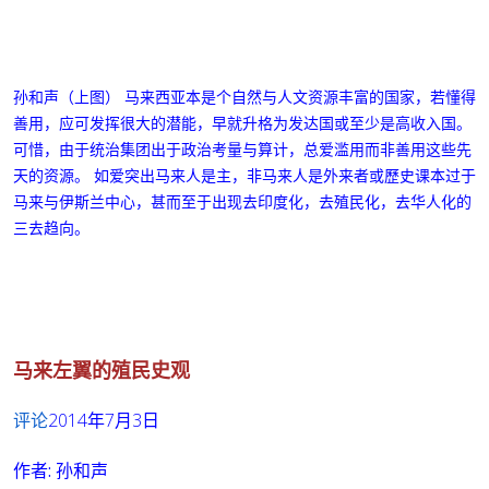
孙和声
（上图）
马来西亚本是个自然与人文资源丰富的国家，若懂得
善用，应可发挥很大的潜能，早就升格为发达国或至少是高收入国。
可惜，由于统治集团出于政治考量与算计，总爱滥用而非善用这些先
天的资源。 如爱突出马来人是主，非马来人是外来者或歷史课本过于
马来与伊斯兰中心，甚而至于出现去印度化，去殖民化，去华人化的
三去趋向。
马来左翼的殖民史观
评论
2014年7月3日
作者:
孙和声