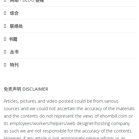
综合
联络处
书籍
丛书
特刊
免责声明 DISCLAIMER
Articles, pictures and video posted could be from various
sources and we could not ascertain the accuracy of the materials
and the contents do not represent the views of ehornbill.com or
its employees/workers/helpers/web designer/hosting company
as such we are not responsible for the accuracy of the contents.
However, if any article is not appropriate please inform us as