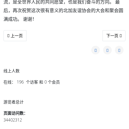
流，是全世界人民的共同愿望，也是我们奋斗的方向。 最
后，再次祝贺这次很有意义的北加友谊协会的大会和聚会圆
满成功。 谢谢！
上一篇文章: 森美兰老友联谊会主席赵华护致词
下一篇文章:
上一页
下一页
线上人数
在线： 196 个访客 和 0 个会员
游览者总计
页面访问数：
34402312