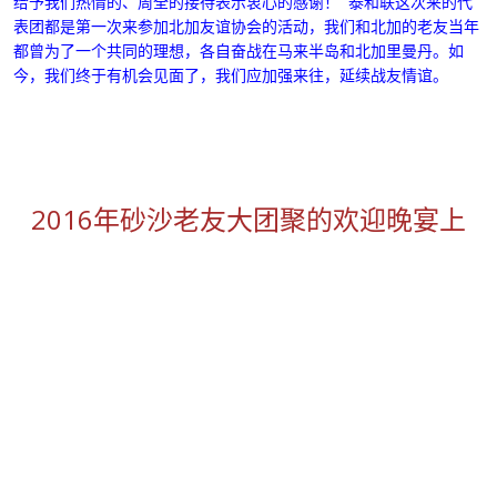
给予我们热情的、周全的接待表示衷心的感谢！
泰和联这次来的代
表团都是第一次来参加北加友谊协会的活动，我们和北加的老友当年
都曾为了一个共同的理想，各自奋战在马来半岛和北加里曼丹。
如
今，我们终于有机会见面了，我们应加强来往，延续战友情谊
。
2016年砂沙老友大团聚的欢迎晚宴上