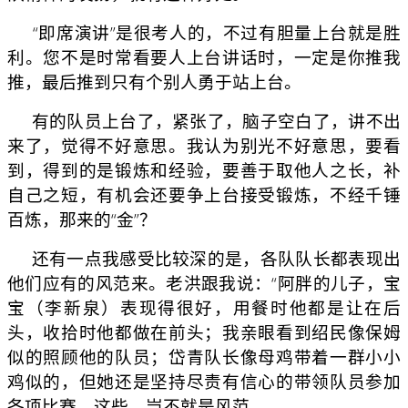
“即席演讲”是很考人的，不过有胆量上台就是胜
利。您不是时常看要人上台讲话时，一定是你推我
推，最后推到只有个别人勇于站上台。
有的队员上台了，紧张了，脑子空白了，讲不出
来了，觉得不好意思。我认为别光不好意思，要看
到，得到的是锻炼和经验，要善于取他人之长，补
自己之短，有机会还要争上台接受锻炼，不经千锤
百炼，那来的“金”？
还有一点我感受比较深的是，各队队长都表现出
他们应有的风范来。老洪跟我说：“阿胖的儿子，宝
宝（李新泉）表现得很好，用餐时他都是让在后
头，收拾时他都做在前头；我亲眼看到绍民像保姆
似的照顾他的队员；岱青队长像母鸡带着一群小小
鸡似的，但她还是坚持尽责有信心的带领队员参加
各项比赛，这些，岂不就是风范。