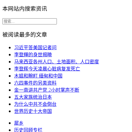
本网站内搜索资讯
被阅读最多的文章
习近平答美国记者问
李登輝的身世揭曉
马来西亚各州人口、土地面积、人口密度
李登辉今天凌晨心脏病复发死亡
木姐和畹町 缅甸和中国
六四事件的另类资料
金一南讲共产党 2小时掌声不断
五大家族统治日本
为什么中共不会倒台
世界历史十大帝国
犀乡
历史回顾专栏