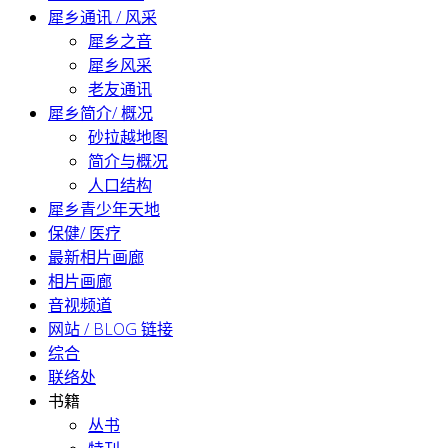
犀乡通讯 / 风采
犀乡之音
犀乡风采
老友通讯
犀乡简介/ 概况
砂拉越地图
简介与概况
人口结构
犀乡青少年天地
保健/ 医疗
最新相片画廊
相片画廊
音视频道
网站 / BLOG 链接
综合
联络处
书籍
丛书