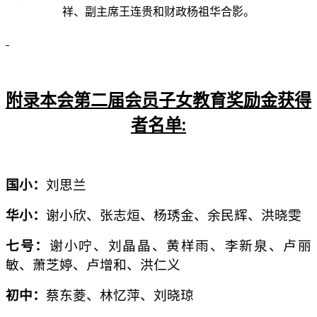
祥、副主席王连贵和财政杨祖华合影。
附录本会第二届会员子女教育奖励金获得
者名单
:
国小：
刘思兰
华小：
谢小欣、张志烜、杨琇金、余民辉、洪晓雯
七号：
谢小咛、刘晶晶、黄样雨、李新泉、卢丽
敏、萧芝婷、卢增和、洪仁义
初中：
蔡东菱、林忆萍、刘晓琼