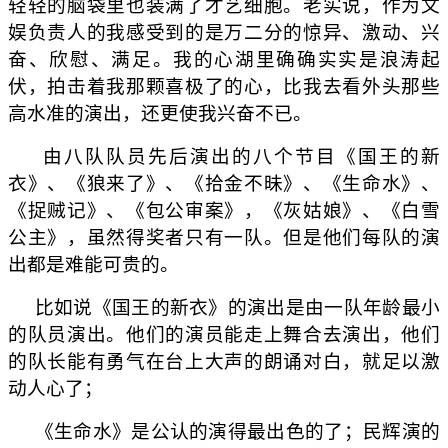
轻轻的脑袋里也装满了才艺细胞。老实说，作为文
娱负责人的我感受到的是万二分的惊异、激动、兴
奋、欣慰、满足。我的心湖里确确实实是浪涛起
伏，拍击着我那颗喜极了的心，比我去看外头那些
高水准的演出，还更使我兴奋不已。
由八队队员先后演出的八个节目《国王的新
衣》、《狼来了》、《拾金不昧》、《生命水》、
《捉贼记》、《包公审案》，《灰姑娘》、《白雪
公主》，虽然得奖者只有一队。但是他们每队的演
出都是难能可贵的。
比如说《国王的新衣》的演出是由一队年龄最小
的队员演出。他们的演员能走上舞合去演出，他们
的队长能有勇气在台上大声的朗诵对白，就足以激
动人心了；
《生命水》是公认的演得最出色的了；民辉演的