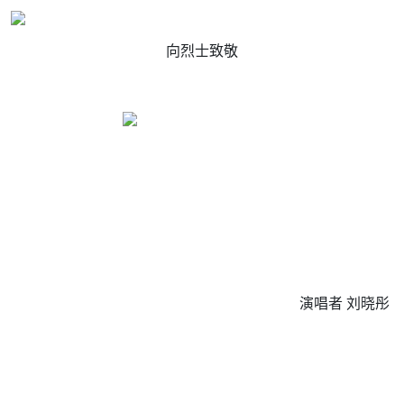
向烈士致敬
演唱者 刘晓彤