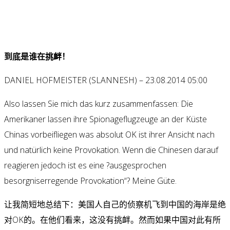
到底是谁在挑衅！
DANIEL HOFMEISTER (SLANNESH) – 23.08.2014 05:00
Also lassen Sie mich das kurz zusammenfassen: Die
Amerikaner lassen ihre Spionageflugzeuge an der Küste
Chinas vorbeifliegen was absolut OK ist ihrer Ansicht nach
und natürlich keine Provokation. Wenn die Chinesen darauf
reagieren jedoch ist es eine ?ausgesprochen
besorgniserregende Provokation“? Meine Güte.
让我简短地总结下：美国人自己的侦察机飞到中国的海岸是绝
对OK的。在他们看来，这没有挑衅。然而如果中国对此有所