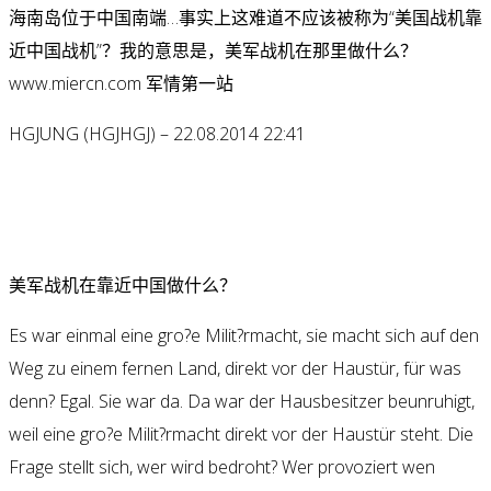
海南岛位于中国南端…事实上这难道不应该被称为“美国战机靠
近中国战机”？我的意思是，美军战机在那里做什么？
www.miercn.com 军情第一站
HGJUNG (HGJHGJ) – 22.08.2014 22:41
美军战机在靠近中国做什么？
Es war einmal eine gro?e Milit?rmacht, sie macht sich auf den
Weg zu einem fernen Land, direkt vor der Haustür, für was
denn? Egal. Sie war da. Da war der Hausbesitzer beunruhigt,
weil eine gro?e Milit?rmacht direkt vor der Haustür steht. Die
Frage stellt sich, wer wird bedroht? Wer provoziert wen