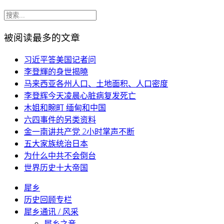
被阅读最多的文章
习近平答美国记者问
李登輝的身世揭曉
马来西亚各州人口、土地面积、人口密度
李登辉今天凌晨心脏病复发死亡
木姐和畹町 缅甸和中国
六四事件的另类资料
金一南讲共产党 2小时掌声不断
五大家族统治日本
为什么中共不会倒台
世界历史十大帝国
犀乡
历史回顾专栏
犀乡通讯 / 风采
犀乡之音