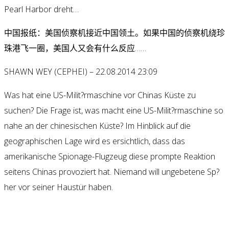
Pearl Harbor dreht…
中国报纸：美国侦察机接近中国领土。如果中国的侦察机绕珍
珠港飞一圈，美国人又会有什么反应……
SHAWN WEY (CEPHEI) – 22.08.2014 23:09
Was hat eine US-Milit?rmaschine vor Chinas Küste zu
suchen? Die Frage ist, was macht eine US-Milit?rmaschine so
nahe an der chinesischen Küste? Im Hinblick auf die
geographischen Lage wird es ersichtlich, dass das
amerikanische Spionage-Flugzeug diese prompte Reaktion
seitens Chinas provoziert hat. Niemand will ungebetene Sp?
her vor seiner Haustür haben.