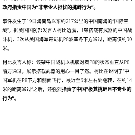
政府指责中国为“非常令人担忧的挑衅行为”。
事件发生于19日海南岛以东约217公里的中国南海的“国际空
域”。据美国国防部发言人柯比透露，1架搭载有武器的中国战
斗机，3次从美国海军巡逻机P8波塞冬下方通过，距离仅约30
米。
柯比发言人称：该架中国战机以机腹对着P8的状态垂直从P8
前方通过，展示搭载武器的用心一目了然。柯比在说明了“中
国军机在P8下方和侧面飞行，最近至6米左右处翻转，在约14
米的距离通过”之后，还强烈
指责了中国“极其挑衅且不专业的
行为”。