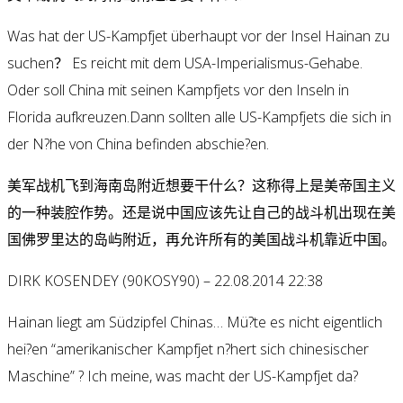
Was hat der US-Kampfjet überhaupt vor der Insel Hainan zu
suchen？ Es reicht mit dem USA-Imperialismus-Gehabe.
Oder soll China mit seinen Kampfjets vor den Inseln in
Florida aufkreuzen.Dann sollten alle US-Kampfjets die sich in
der N?he von China befinden abschie?en.
美军战机飞到海南岛附近想要干什么？这称得上是美帝国主义
的一种装腔作势。还是说中国应该先让自己的战斗机出现在美
国佛罗里达的岛屿附近，再允许所有的美国战斗机靠近中国。
DIRK KOSENDEY (90KOSY90) – 22.08.2014 22:38
Hainan liegt am Südzipfel Chinas… Mü?te es nicht eigentlich
hei?en “amerikanischer Kampfjet n?hert sich chinesischer
Maschine” ? Ich meine, was macht der US-Kampfjet da?