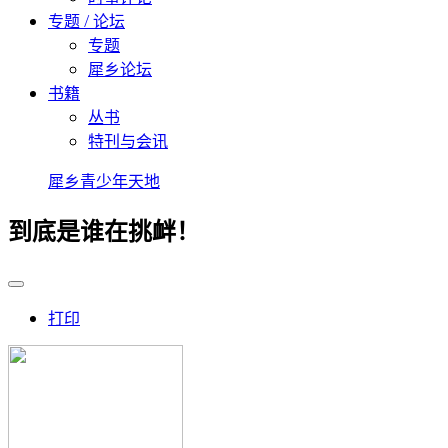
专题 / 论坛
专题
犀乡论坛
书籍
丛书
特刊与会讯
犀乡青少年天地
到底是谁在挑衅！
打印