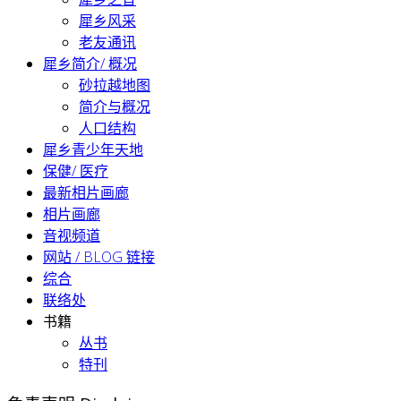
犀乡风采
老友通讯
犀乡简介/ 概况
砂拉越地图
简介与概况
人口结构
犀乡青少年天地
保健/ 医疗
最新相片画廊
相片画廊
音视频道
网站 / BLOG 链接
综合
联络处
书籍
丛书
特刊