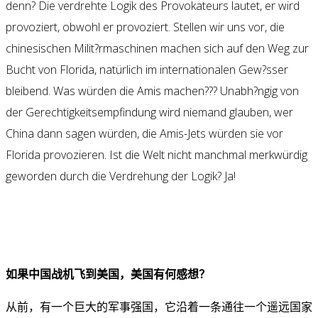
denn? Die verdrehte Logik des Provokateurs lautet, er wird
provoziert, obwohl er provoziert. Stellen wir uns vor, die
chinesischen Milit?rmaschinen machen sich auf den Weg zur
Bucht von Florida, natürlich im internationalen Gew?sser
bleibend. Was würden die Amis machen??? Unabh?ngig von
der Gerechtigkeitsempfindung wird niemand glauben, wer
China dann sagen würden, die Amis-Jets würden sie vor
Florida provozieren. Ist die Welt nicht manchmal merkwürdig
geworden durch die Verdrehung der Logik? Ja!
如果中国战机飞到美国，美国有何感想？
从前，有一个巨大的军事强国，它沿着一条通往一个遥远国家