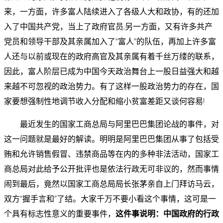
来，一方面，许多富人陆续进入了各级人大和政协，有的还加
入了中国共产党，当上了政府官员;另一方面，又有许多共产
党员和领导干部及其亲属加入了“富人”的队伍，再加上许多富
人还与以前或现在的政府高官及其亲属有着千丝万缕的联系，
因此，富人阶层已成为中国今天政治舞台上一股日益强大和越
来越不可忽视的政治势力。有了这样一股政治势力的存在，国
家要想强制性地调节收入分配和缩小贫富差距又谈何容易!
最近发生的国家工商总局与阿里巴巴集团论战的事件，对
这一问题就是最好的解读。明明是阿里巴巴集团从事了包括受
贿和允许销售假冒、违禁商品等在内的多种非法活动，国家工
商总局对此给予公开批评也是依法行政无可非议的，然而事情
闹到最后，竟然以国家工商总局局长张茅亲自上门拜访马云，
双方“握手言和”了结。大家千万不要小看这个事情，这可是一
个具有标志性意义的重要事件，
这件事说明：中国政府的行政