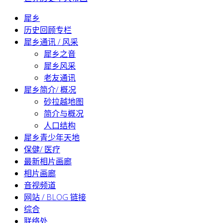
犀乡
历史回顾专栏
犀乡通讯 / 风采
犀乡之音
犀乡风采
老友通讯
犀乡简介/ 概况
砂拉越地图
简介与概况
人口结构
犀乡青少年天地
保健/ 医疗
最新相片画廊
相片画廊
音视频道
网站 / BLOG 链接
综合
联络处