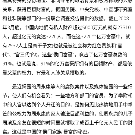
着其特殊的身份地位、非同寻常的政治背景和极为稀缺的人脉
关系，获得巨额财富的。据国务院、中央党校、中宣部研究室
和社科院等部门的一份联合调查报告提供的数据，截止2008
年3月底，中国内地拥有私人财产超过5000万元的就有27310
人，超过亿元的竟达3220人。而在这3220个亿万富豪中，就
有2932人士是高干子女(也就是被社会称为红色贵族和“官二
代”、“官三代”的)。这些“侯门富豪”，竟占了亿万富豪总数的
91%。也就是说，91%的亿万富豪所拥有的巨额财产，都是依
靠父辈的权力、背景和人脉关系攫取的。
最近揭露的周永康等人的腐败案件以及媒体披露的一些细
节，使人们有机会看到：一些地方和部门的官员，为了攀附朝
中的大官以达到个人升迁的目的，是如何无比热情地用手中掌
管的公权力为周永康的家人输送巨额利益的，使周永康的儿子
周滨及亲友在很短的时间里就攫取了成百上千亿元人民币的财
富。这就是中国的“侯门家族”暴富的秘密。