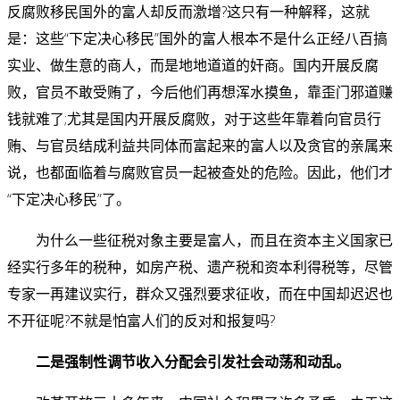
反腐败移民国外的富人却反而激增?这只有一种解释，这就
是：这些“下定决心移民”国外的富人根本不是什么正经八百搞
实业、做生意的商人，而是地地道道的奸商。国内开展反腐
败，官员不敢受贿了，今后他们再想浑水摸鱼，靠歪门邪道赚
钱就难了;尤其是国内开展反腐败，对于这些年靠着向官员行
贿、与官员结成利益共同体而富起来的富人以及贪官的亲属来
说，也都面临着与腐败官员一起被查处的危险。因此，他们才
“下定决心移民”了。
为什么一些征税对象主要是富人，而且在资本主义国家已
经实行多年的税种，如房产税、遗产税和资本利得税等，尽管
专家一再建议实行，群众又强烈要求征收，而在中国却迟迟也
不开征呢?不就是怕富人们的反对和报复吗?
二是强制性调节收入分配会引发社会动荡和动乱。