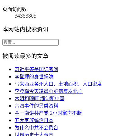
页面访问数：
34388805
本网站内搜索资讯
被阅读最多的文章
习近平答美国记者问
李登輝的身世揭曉
马来西亚各州人口、土地面积、人口密度
李登辉今天凌晨心脏病复发死亡
木姐和畹町 缅甸和中国
六四事件的另类资料
金一南讲共产党 2小时掌声不断
五大家族统治日本
为什么中共不会倒台
世界历史十大帝国