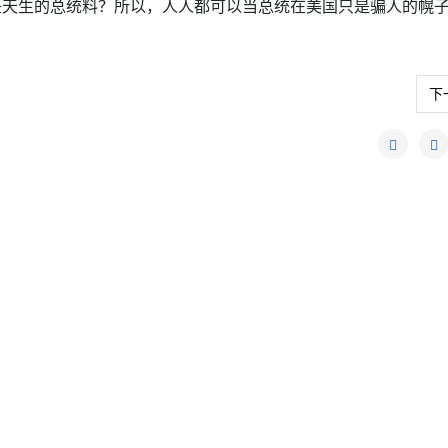
是天生的总统料？所以，人人都可以当总统在美国只是骗人的幌
下
下