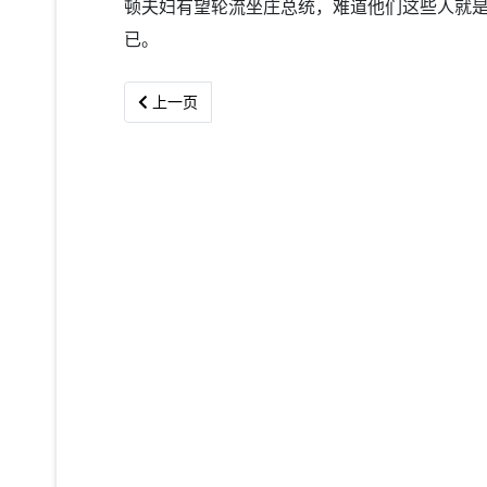
顿夫妇有望轮流坐庄总统，难道他们这些人就
已。
上一篇文章: 诗：你们究竟要我们怎样生存？
上一页