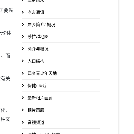
国要先
老友通讯
犀乡简介/ 概况
无论体
砂拉越地图
简介与概况
惜。而
人口结构
犀乡青少年天地
没有美
保健/ 医疗
最新相片画廊
文化、
相片画廊
一种文
音视频道