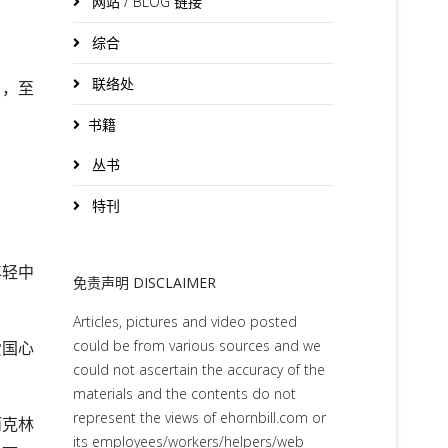
网站 / BLOG 链接
综合
联络处
了，至
书籍
丛书
特刊
年轻中
免责声明 DISCLAIMER
Articles, pictures and video posted
could be from various sources and we
爱国心
could not ascertain the accuracy of the
materials and the contents do not
represent the views of ehornbill.com or
而克林
its employees/workers/helpers/web