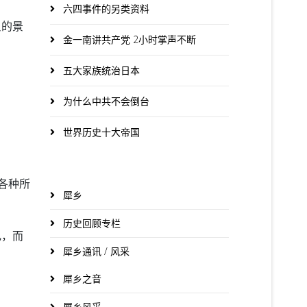
六四事件的另类资料
反的景
金一南讲共产党 2小时掌声不断
五大家族统治日本
为什么中共不会倒台
世界历史十大帝国
各种所
犀乡
历史回顾专栏
乱，而
犀乡通讯 / 风采
犀乡之音
犀乡风采