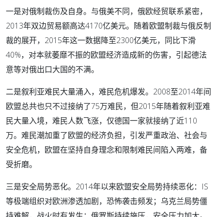
一是对俄制裁伤及自身。与俄美不同，俄欧经贸联系紧密，
2013年双边贸易额高达4170亿美元。随着欧盟制裁与俄反制
裁的展开，2015年这一数据降至2300亿美元，同比下滑
40%，对本就萎靡不振的欧盟经济造成新的伤害，引起德法
意等对俄出口大国的不满。
二是叙利亚难民大量涌入，难民危机爆发。2008至2014年间
欧盟总共也只不过接纳了75万难民，但2015年随着叙利亚难
民大量入境，难民人数飞涨，仅德国一家就接纳了近110
万。难民潮加重了欧盟的经济负担，引发严重政治、社会与
安全危机，欧盟在坚持自身理念和限制难民间陷入两难，备
受折磨。
三是安全局势恶化。2014年以来欧盟安全局势持续恶化：IS
等极端组织对欧洲渗透加剧，恐怖袭击频发；乌克兰局势僵
持难解，战火时有发生；俄罗斯持续施压，安全压力加大。