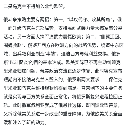
二是乌克兰不得加入北约欧盟。
俄斗争策略主要有两招：第一，“以攻代守、攻其所痛 ”，俄
一面升级乌克兰东部局势，支持民间武装力量大搞军事分裂
活动，另一方面大搞军演武力震慑欧美；第二，“侧翼迂回、
围魏救赵”，俄避开西方在欧洲方向的战略优势，绕道中东区
域，出兵叙利亚制造“事端”，逼迫西方与俄利益交换。俄罗
斯“以斗促谈”的目的基本达成。欧美实际已不再主动纠缠克
里米亚归属问题，俄美政治交流正逐步恢复，此时容克宣布
短期内不接纳乌克兰入盟入约，俄罗斯两大要求——保住克
里米亚和乌克兰维持现状均得到满足。普京剩下的主要任务
就是实现与西方关系全面正常化，将俄罗斯复兴进程拉回正
轨。此时撤军叙利亚就成了俄最佳选择，既回馈欧盟善意，
又拆除俄美关系进一步改善的重要障碍，为俄欧美关系全面
缓和注入了新的动力。