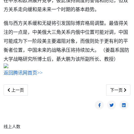
在中东和欧洲展开竞争，彼此保持高度的警惕和防范，但双
方关系走向缓和是未来一个时期的基本趋势。
俄与西方关系缓和无疑将引发国际博弈格局调整。最值得关
注的一点是，中美俄大三角关系内俄中位置可能对调，中国
可能成为下一阶段美主要遏阻对象，而俄则处于更有利的平
衡者位置，中国未来的战略承压将持续加大。 （姜磊系国防
大学战略研究所博士后，綦大鹏为该所副所长、教授）
返回腾讯网首页>>
上一篇文章: 普京与俄罗斯为何被西方反复追打
下一篇文章: 
上一页
下一页
线上人数