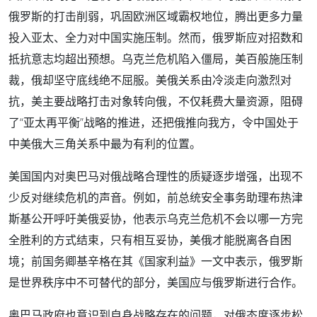
俄罗斯的打击削弱，巩固欧洲区域霸权地位，腾出更多力量
投入亚太、全力对中国实施压制。然而，俄罗斯应对招数和
抵抗意志均超出预想。乌克兰危机陷入僵局，美百般施压制
裁，俄却坚守底线绝不屈服。美俄关系由冷淡走向激烈对
抗，美主要战略打击对象转向俄，不仅耗费大量资源，阻碍
了“亚太再平衡”战略的推进，还把俄推向我方，令中国处于
中美俄大三角关系中最为有利的位置。
美国国内对奥巴马对俄战略合理性的质疑逐步增强，出现不
少反对继续危机的声音。例如，前总统安全事务助理布热津
斯基公开呼吁美俄妥协，他表示乌克兰危机不会以哪一方完
全胜利的方式结束，只有相互妥协，美俄才能脱离各自困
境；前国务卿基辛格在其《国家利益》一文中表示，俄罗斯
是世界秩序中不可替代的部分，美国应与俄罗斯进行合作。
奥巴马政府也意识到自身战略存在的问题，对俄态度逐步松