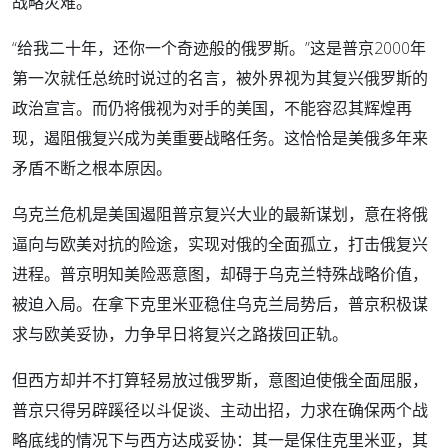
战略灾难。
“给我二十年，还你一个奇迹般的俄罗斯。”这是普京2000年
第一次就任总统时说过的名言，被外界视为其复兴俄罗斯的
政治宣言。而仍将俄视为对手的美国，不能容忍其辉煌再
现，遏阻俄复兴成为美重要战略任务。这恰恰是美俄多年来
矛盾不断之根本原因。
乌克兰危机是美国遏阻普京复兴大业的最新谋划，意在将俄
逼向与欧美对抗的险途，实现对俄的全面孤立，打击俄复兴
进程。普京明知美险恶意图，却碍于乌克兰特殊战略价值，
被迫入局。在拿下克里米亚稳住乌克兰局势后，普京积极谋
求与欧美妥协，力争早日将复兴之路拨回正轨。
但西方却并不打算轻易放过俄罗斯，意图迫使俄全面屈服，
普京只得另辟蹊径以斗促谈、主动出招，力求在确保两个战
略底线的情况下与西方达成妥协：其一是保住克里米亚，其