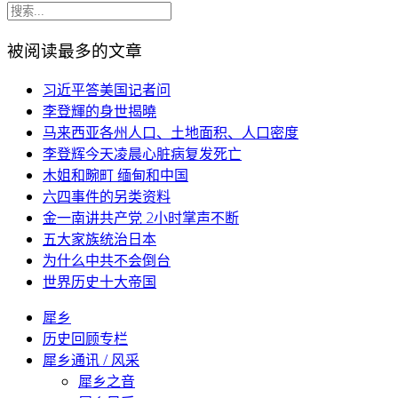
被阅读最多的文章
习近平答美国记者问
李登輝的身世揭曉
马来西亚各州人口、土地面积、人口密度
李登辉今天凌晨心脏病复发死亡
木姐和畹町 缅甸和中国
六四事件的另类资料
金一南讲共产党 2小时掌声不断
五大家族统治日本
为什么中共不会倒台
世界历史十大帝国
犀乡
历史回顾专栏
犀乡通讯 / 风采
犀乡之音