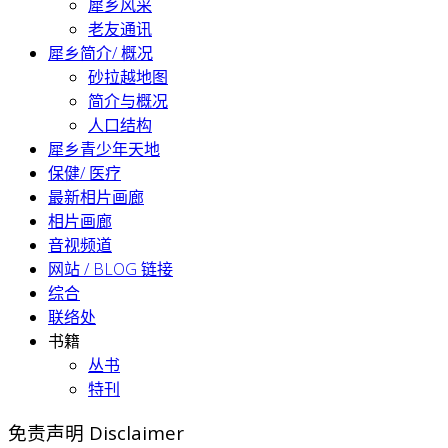
犀乡风采
老友通讯
犀乡简介/ 概况
砂拉越地图
简介与概况
人口结构
犀乡青少年天地
保健/ 医疗
最新相片画廊
相片画廊
音视频道
网站 / BLOG 链接
综合
联络处
书籍
丛书
特刊
免责声明 Disclaimer