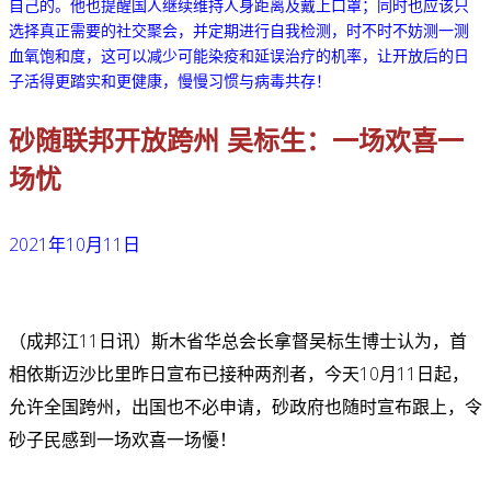
自己的。他也提醒国人继续维持人身距离及戴上口罩；同时也应该只
选择真正需要的社交聚会，并定期进行自我检测，时不时不妨测一测
血氧饱和度，这可以减少可能染疫和延误治疗的机率，让开放后的日
子活得更踏实和更健康，慢慢习惯与病毒共存！
砂随联邦开放跨州
吴标生
：一场欢喜一
场忧
2021年10月11日
（成邦江11日讯）斯木省华总会长拿督吴标生博士认为，首
相依斯迈沙比里昨日宣布已接种两剂者，今天10月11日起，
允许全国跨州，出国也不必申请，砂政府也随时宣布跟上，令
砂子民感到一场欢喜一场懮！