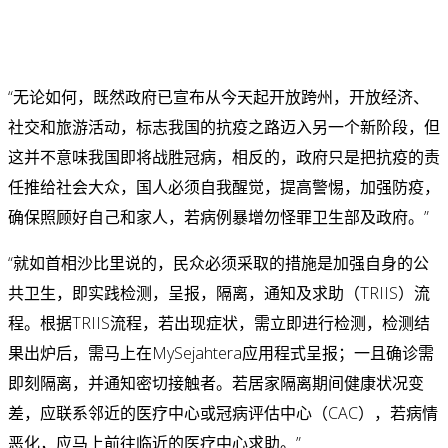
“无论如何，既然政府已宣布从今天起开放跨州，开放经济、
社交和旅游活动，标志我国的抗疫之路迈入另一个新阶段，但
这并不意味我国即将战胜冠病，相反的，政府只是把抗疫的责
任推给社会大众，国人必须自我醒觉，提高警惕，加强防疫，
确保照顾好自己和家人，若病例暴增勿怪罪卫生部及政府。”
“就如首相沙比里说的，民众必须采取的措施是加强自身的公
共卫生，即实践检测，呈报，隔离，通知及求助（TRIIS）流
程。根据TRIIS流程，若出现症状，需立即进行检测，检测结
果出炉后，需马上在MySejahtera应用程式呈报；一且确诊需
即刻隔离，并通知密切接触者。若居家隔离期间健康状况变
差，应联系邻近的医疗中心或冠病评估中心（CAC），若病情
恶化，应马上前往临近的医疗中心求助。”