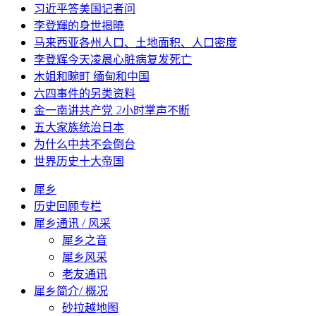
习近平答美国记者问
李登輝的身世揭曉
马来西亚各州人口、土地面积、人口密度
李登辉今天凌晨心脏病复发死亡
木姐和畹町 缅甸和中国
六四事件的另类资料
金一南讲共产党 2小时掌声不断
五大家族统治日本
为什么中共不会倒台
世界历史十大帝国
犀乡
历史回顾专栏
犀乡通讯 / 风采
犀乡之音
犀乡风采
老友通讯
犀乡简介/ 概况
砂拉越地图