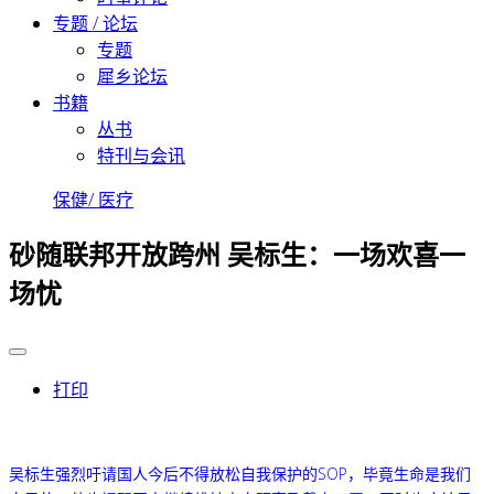
专题 / 论坛
专题
犀乡论坛
书籍
丛书
特刊与会讯
保健/ 医疗
砂随联邦开放跨州 吴标生：一场欢喜一
场忧
打印
吴标生
强烈吁请国人今后不得放松自我保护的SOP，毕竟生命是我们