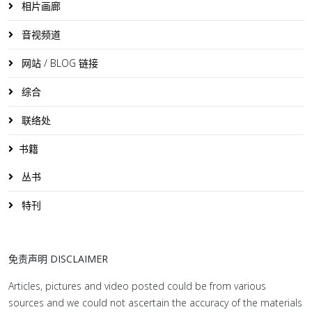
相片画廊
音视频道
网站 / BLOG 链接
综合
联络处
书籍
丛书
特刊
免责声明 DISCLAIMER
Articles, pictures and video posted could be from various
sources and we could not ascertain the accuracy of the materials