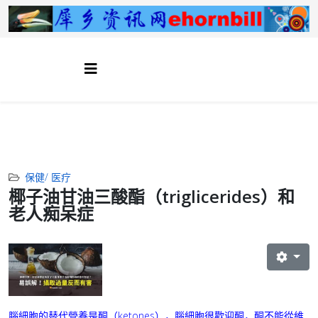
保健/ 医疗
椰子油甘油三酸酯（triglicerides）和
老人痴呆症
腦細胞的替代營養是酮（ketones），腦細胞很歡迎酮，酮不能從維