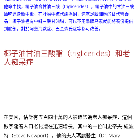
他命中找，椰子油含甘油三酸（triglicerides），椰子油中的甘油三酸
酯吃進身體中後，在肝臟中被代謝為酮，這就是腦細胞的替代營養
品！
椰子油裡有中鏈三酸甘油脂，可以不用靠胰島素就能將養份提供
到腦部，對於阿茲海默症、巴金森氏症等都可改善。
椰子油甘油三酸酯（triglicerides）和
老
人痴呆症
在美國，估計有五百四十萬的人被確診為老人痴呆症，這個
數字隨着人口老化還在迅速增長，其中的一位叫史帝夫•紐波
特（Steve Newport），他的夫人瑪麗醫生（Dr. Mary