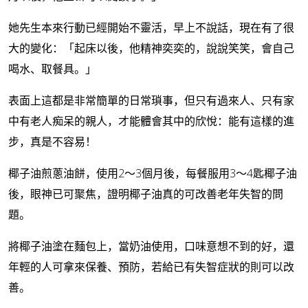
她先生本來行動已經開始不靈活，早上不說話，現在有了很
大的變化：「起床以後，他精神奕奕的，說說笑笑，會自己
喝水、取餐具。」
表面上這都是非常簡單的日常瑣事，但只有過來人、只有家
中有老人痴呆的親人，才能體會其中的欣悅：能有這樣的進
步，真是不容易！
椰子油煎蔥油餅，使用2～3個月後，每餐服用3～4匙椰子油
後，眼神已可聚焦，證明椰子油真的可改善老年失智的問
題。
將椰子油塗在麵包上，當奶油使用，口味意想不到的好，還
年輕的人可拿來保養、預防，若給已有失智症狀的則可以改
善。