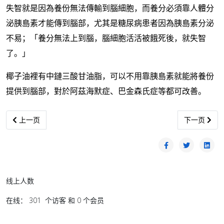
失智就是因為養份無法傳輸到腦細胞，而養分必須靠人體分
泌胰島素才能傳到腦部，尤其是糖尿病患者因為胰島素分泌
不易；「養分無法上到腦，腦細胞活活被餓死後，就失智
了。」
椰子油裡有中鏈三酸甘油脂，可以不用靠胰島素就能將養份
提供到腦部，對於阿茲海默症、巴金森氏症等都可改善。
上一篇文章: Omicron掀起第4波疫情 俞利文促政府积极找未接种者
下一篇文章:
上一页
下一页
线上人数
在线： 301 个访客 和 0 个会员