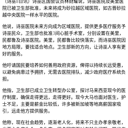
（诗巫8日讯）诗巫区国会议员林财耀说，诗巫医院及美里医
院已被卫生部批准，未来将成为砂拉越区域医院，如古晋砂拉
越中央医院一样水平的医院。
他说，诗巫医院未来方向成为区域医院，提供更多医疗服务予
诗巫民众，卫生部也批准3间心脏手术室，分别设置在美里，
民都鲁及诗巫医院。美里，民都鲁比较快落实，而诗巫医院因
地方局限，要找适合地点。卫生部新的方向，让诗巫人享有更
好的服务。
他吁请国民要培养如何善用政府资源，俾得以持续长远受惠，
以避免病患过予拥挤，无需去医院排队，减少政府医疗系统负
担。
他指，卫生部已成立卫生转型办公室，探讨马来西亚现今的医
疗制度，确保走得更远，走得更好。现今大马也面对医生，护
士不足，主要是薪金比较低，许多被新加坡等地高薪国家吸
引，远走他方提供服务。
他称，现在社会趋势，逐渐老人化，将来不只主办孝亲敬老，