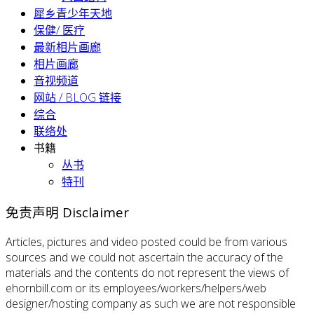
犀乡青少年天地
保健/ 医疗
最新相片画廊
相片画廊
音视频道
网站 / BLOG 链接
综合
联络处
书籍
丛书
特刊
免责声明 Disclaimer
Articles, pictures and video posted could be from various
sources and we could not ascertain the accuracy of the
materials and the contents do not represent the views of
ehornbill.com or its employees/workers/helpers/web
designer/hosting company as such we are not responsible