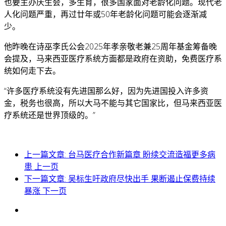
也要主办庆生会，多生育，很多国家面对老龄化问题。现代老
人化问题严重，再过廿年或50年老龄化问题可能会逐渐减
少。
他昨晚在诗巫李氏公会2025年孝亲敬老兼25周年基金筹备晚
会提及，马来西亚医疗系统方面都是政府在资助，免费医疗系
统如何走下去。
“许多医疗系统没有先进国那么好，因为先进国投入许多资
金，税务也很高，所以大马不能与其它国家比，但马来西亚医
疗系统还是世界顶级的。”
上一篇文章: 台马医疗合作新篇章 盼续交流造福更多病
患
上一页
下一篇文章: 吴标生吁政府尽快出手 果断遏止保费持续
暴涨
下一页