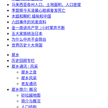
马来西亚各州人口、土地面积、人口密度
李登辉今天凌晨心脏病复发死亡
木姐和畹町 缅甸和中国
六四事件的另类资料
金一南讲共产党 2小时掌声不断
五大家族统治日本
为什么中共不会倒台
世界历史十大帝国
犀乡
历史回顾专栏
犀乡通讯 / 风采
犀乡之音
犀乡风采
老友通讯
犀乡简介/ 概况
砂拉越地图
简介与概况
人口结构