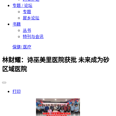
专题 / 论坛
专题
犀乡论坛
书籍
丛书
特刊与会讯
保健/ 医疗
林财耀：诗巫美里医院获批 未来成为砂
区域医院
打印