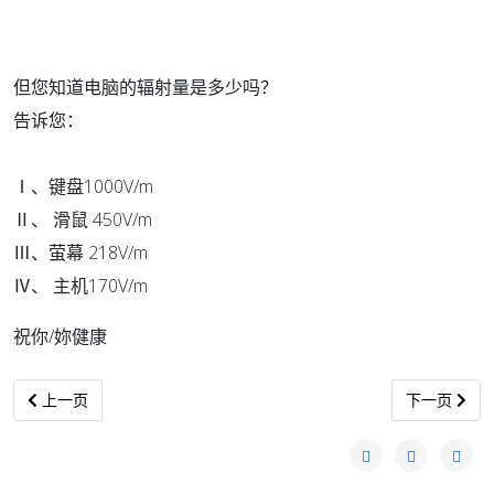
但
您知道电脑的辐射量是多少吗？
告诉您：
Ⅰ、键盘1000V/m
Ⅱ、 滑鼠 450V/m
Ⅲ、萤幕 218V/m
Ⅳ、 主机170V/m
祝你/妳健康
上一篇文章: 最好的保健就是順其自然
下一篇文章:
上一页
下一页