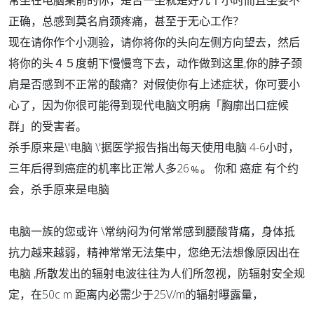
常坐在电脑桌前的你，是否一坐就是好几个小时而且坐姿不
正确，总感到莫名肩颈疼痛，甚至于无心工作？
现在请你作个小测验，请你将你的头向左侧方向望去，然后
将你的头４５度朝下慢慢弯下去，动作做到这里,你的脖子颈
肩是否感到不正常的酸痛？对假使你有上述症状，你可要小
心了，因为你很可能得到现代电脑文明病「胸廓出口症候
群」的受害者。
杀手原来是\'电脑 \'据医学报告指出每天使用电脑 4-6小时，
三年后得到癌症的机率比正常人多26﹪。 你和 癌症 有个约
会，杀手原来是电脑
电脑一族的您或许 \常纳闷为何常常感到腰酸背痛，身体抵
抗力越来越弱，精神常常无法集中，您绝无法想像原因出在
电脑 ,所散发出的辐射电波往往为人们所忽视，防辐射安全规
定，在50c m 距离内必需少于25V/m的辐射曝露量，