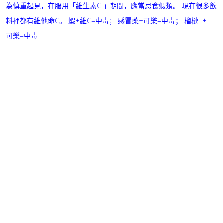
為慎重起見，在服用「維生素C 」期間，應當忌食蝦類。
現在很多飲
料裡都有維他命C。
蝦+維C=中毒；
感冒藥+可樂=中毒；
榴槤 +
可樂=中毒