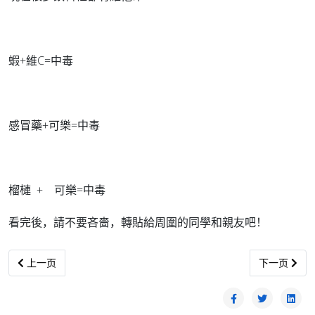
蝦+維C=中毒
感冒藥+可樂=中毒
榴槤 + 可樂=中毒
看完後，請不要吝嗇，轉貼給周圍的同學和親友吧！
上一篇文章: 好些煮过的水果胜过药
下一篇文章:
上一页
下一页