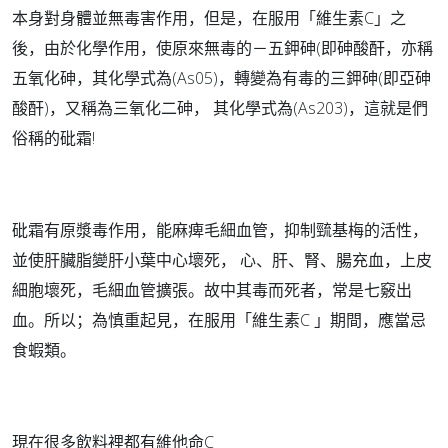
本身對身體並無毒害作用，但是，在服用「維生素C」之
後，由於化學作用，使原來無毒的－五鉀砷(即砷酸酐，亦稱
五氧化砷，其化學式為(As05)，轉變為有毒的三鉀砷(即亞砷
酸酐)，又稱為三氧化二砷， 其化學式為(As203)，這就是們
俗稱的砒霜!
砒霜有原漿毒作用，能麻痺毛細血管，抑制巰基梅的活性，
並使肝臟脂變肝小葉中心壞死， 心、肝、腎、腸充血，上皮
細胞壞死，毛細血管擴張。故中其毒而死者，常是七竅出
血。所以；為慎重起見，在服用「維生素C 」期間，應當忌
食蝦類。
現在很多飲料裡都有維他命C