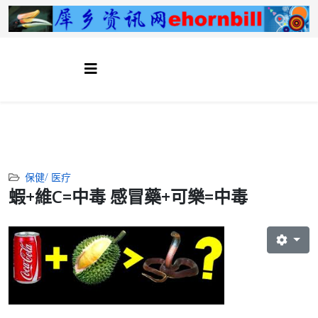
保健/ 医疗
蝦+維C=中毒 感冒藥+可樂=中毒