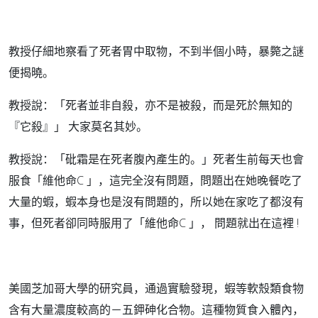
教授仔細地察看了死者胃中取物，不到半個小時，暴斃之謎
便揭曉。
教授說：「死者並非自殺，亦不是被殺，而是死於無知的
『它殺』」 大家莫名其妙。
教授說：「砒霜是在死者腹內產生的。」死者生前每天也會
服食「維他命C 」，這完全沒有問題，問題出在她晚餐吃了
大量的蝦，蝦本身也是沒有問題的，所以她在家吃了都沒有
事，但死者卻同時服用了「維他命C 」， 問題就出在這裡 !
美國芝加哥大學的研究員，通過實驗發現，蝦等軟殼類食物
含有大量濃度較高的－五鉀砷化合物。這種物質食入體內，