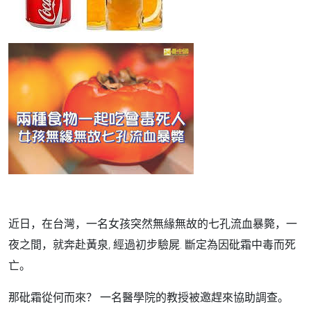
近日，在台灣，一名女孩突然無緣無故的七孔流血暴斃，一
夜之間，就奔赴黃泉, 經過初步驗屍. 斷定為因砒霜中毒而死
亡。
那砒霜從何而來？ 一名醫學院的教授被邀趕來協助調查。