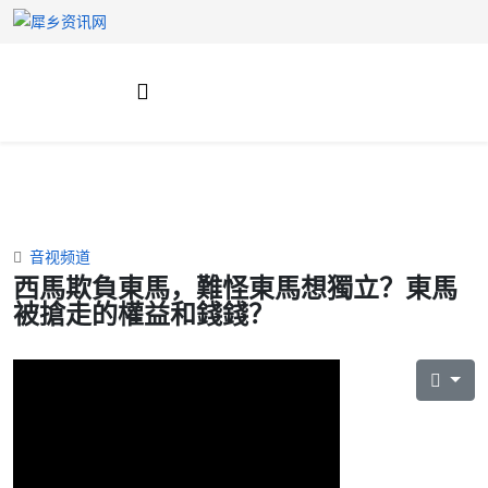
音视频道
西馬欺負東馬，難怪東馬想獨立？東馬
被搶走的權益和錢錢？