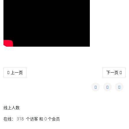
上一篇文章: 百格大家讲 | 州选过了 国盟开始闹内讧？
下一篇文章:
上一页
下一页
线上人数
在线： 318 个访客 和 0 个会员