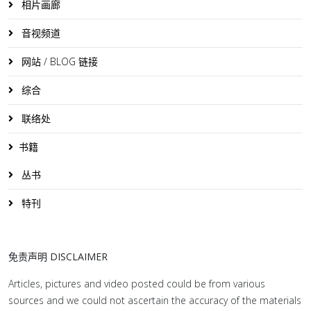
相片画廊
音视频道
网站 / BLOG 链接
综合
联络处
书籍
丛书
特刊
免责声明 DISCLAIMER
Articles, pictures and video posted could be from various
sources and we could not ascertain the accuracy of the materials