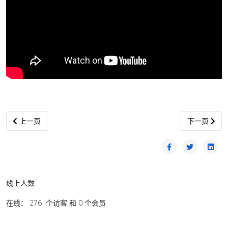
上一篇文章: 贸工部认为哪些行业能引领马来西亚的二次工业化？【贸
下一篇文章: 
上一页
下一页
线上人数
在线： 276 个访客 和 0 个会员