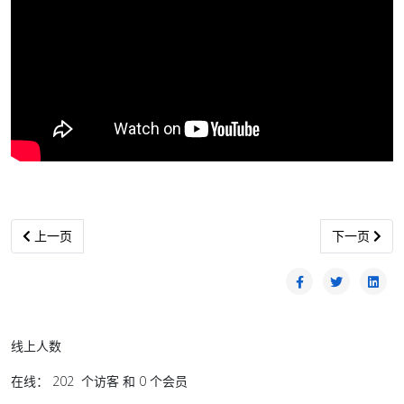
上一篇文章: 張維為精彩演講：只有社會主義才有未來，英美學者徹
下一篇文章:
上一页
下一页
线上人数
在线： 202 个访客 和 0 个会员