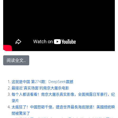
阅读全文...
这就是中国 第274期：DeepSeek震撼
最接近“真实场面”的南京大屠杀电影
每个人都该看看！南京大屠杀真实影像，全面揭露日军暴行，纪
录片
太瘋狂了！中國怒砸千億，建造世界最長海底隧道！美國總統瞬
間被驚呆了