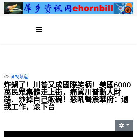
音视频道
炸鍋了！川普又成國際笑柄！美國6000
萬民眾集體走上街，痛罵川普斷人財
路、炒掉自己飯碗！怒吼聲震華府：還
我工作，滾下台