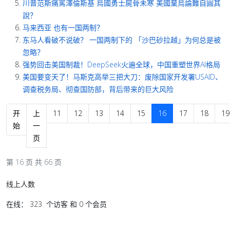
川普范斯痛罵澤倫斯基 烏國勇士屍骨未寒 美國棄烏論難自圓其
說？
马来西亚 也有一国两制？
东马人看破不说破？ 一国两制下的 「沙巴砂拉越」为何总是被
忽略？
强势回击美国制裁！DeepSeek火遍全球，中国重塑世界AI格局
美国要变天了！马斯克高举三把大刀：废除国家开发署USAID、
调查税务局、彻查国防部，背后带来的巨大风险
开
上
11
12
13
14
15
16
17
18
19
始
一
页
第 16 页 共 66 页
线上人数
在线： 323 个访客 和 0 个会员