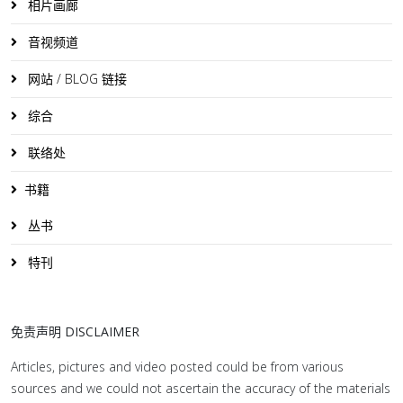
相片画廊
音视频道
网站 / BLOG 链接
综合
联络处
书籍
丛书
特刊
免责声明 DISCLAIMER
Articles, pictures and video posted could be from various
sources and we could not ascertain the accuracy of the materials